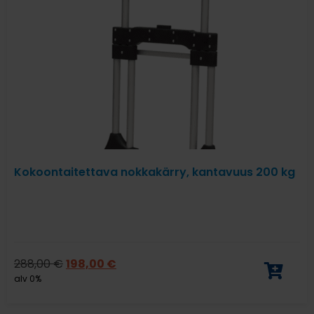
Kokoontaitettava nokkakärry, kantavuus 200 kg
288,00
€
198,00
€
alv 0%