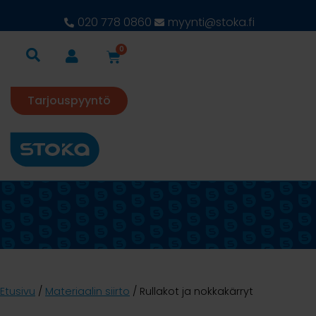
020 778 0860
myynti@stoka.fi
0
Tarjouspyyntö
Etusivu
/
Materiaalin siirto
/ Rullakot ja nokkakärryt