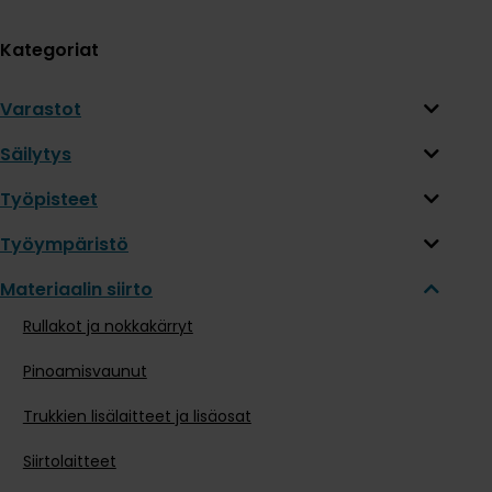
Kategoriat
Varastot
Säilytys
Työpisteet
Työympäristö
Materiaalin siirto
Rullakot ja nokkakärryt
Pinoamisvaunut
Trukkien lisälaitteet ja lisäosat
Siirtolaitteet