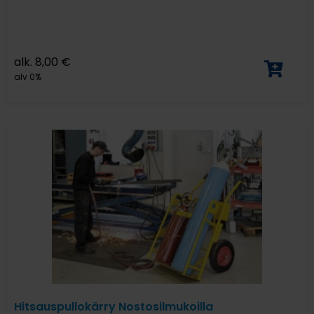
alk.
8,00
€
alv 0%
Hitsauspullokärry Nostosilmukoilla