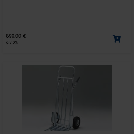
899,00
€
alv 0%