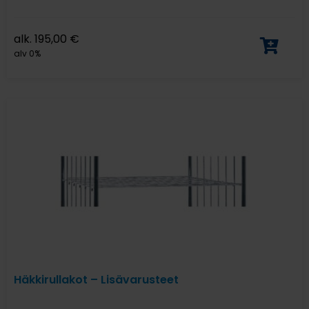
alk.
195,00
€
alv 0%
Häkkirullakot – Lisävarusteet