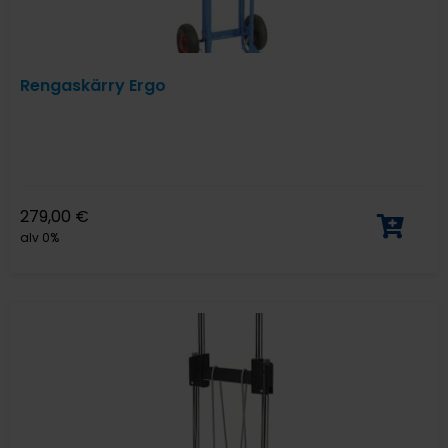
Rengaskärry Ergo
279,00
€
alv 0%