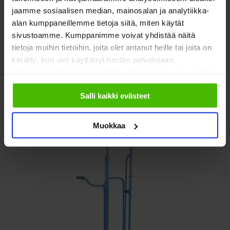
jaamme sosiaalisen median, mainosalan ja analytiikka-
alan kumppaneillemme tietoja siitä, miten käytät
Porraskärry 200 KG
sivustoamme. Kumppanimme voivat yhdistää näitä
tietoja muihin tietoihin, joita olet antanut heille tai joita on
kerätty, kun olet käyttänyt heidän palvelujaan.
Valitsemalla "Yksityiskohdat" tai "Muokkaa" voit vaikuttaa
sallimiisi evästeisiin.
275,00
€
Salli kaikki evästeet
alv 0%
Muokkaa