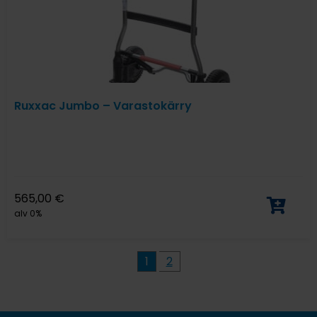
Ruxxac Jumbo – Varastokärry
565,00
€
alv 0%
1
2