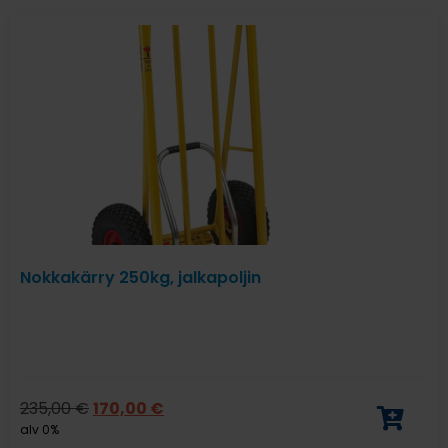
Nokkakärry 250kg, jalkapoljin
235,00
€
170,00
€
alv 0%