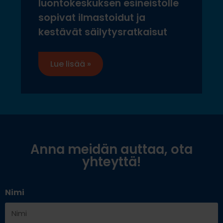
luontokeskuksen esineistölle
sopivat ilmastoidut ja
kestävät säilytysratkaisut
Lue lisää »
Anna meidän auttaa, ota
yhteyttä!
Nimi