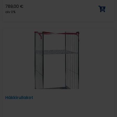
789,00
€
alv 0%
Häkkirullakot