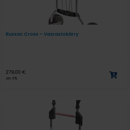
Ruxxac Cross – Vasrastokärry
279,00
€
alv 0%