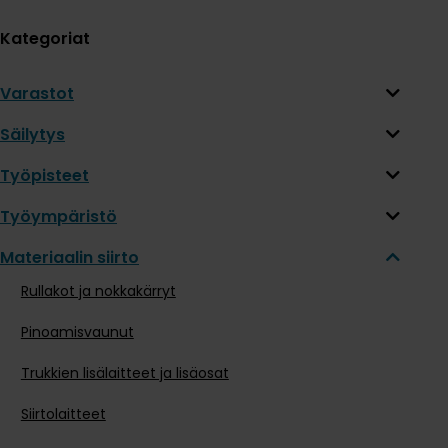
Kategoriat
Varastot
Säilytys
Työpisteet
Työympäristö
Materiaalin siirto
Rullakot ja nokkakärryt
Pinoamisvaunut
Trukkien lisälaitteet ja lisäosat
Siirtolaitteet