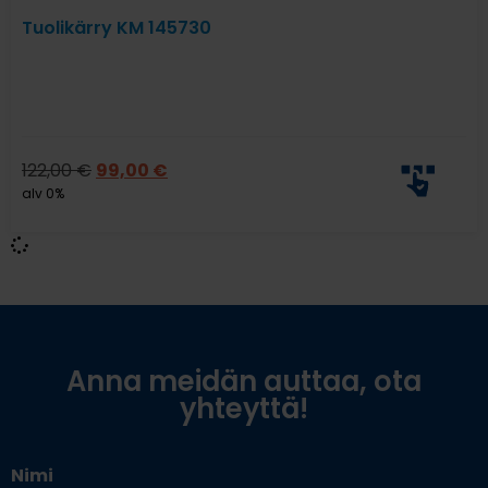
Tuolikärry KM 145730
122,00
€
99,00
€
alv 0%
Anna meidän auttaa, ota
yhteyttä!
Nimi