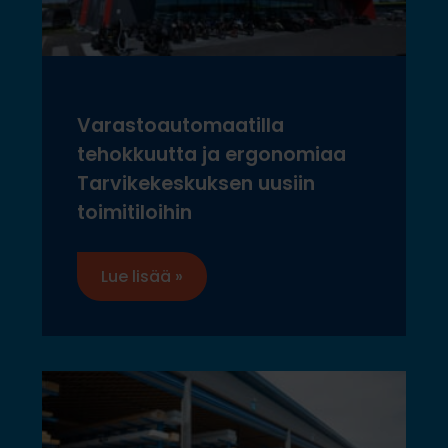
Varastoautomaatilla
tehokkuutta ja ergonomiaa
Tarvikekeskuksen uusiin
toimitiloihin
Lue lisää »