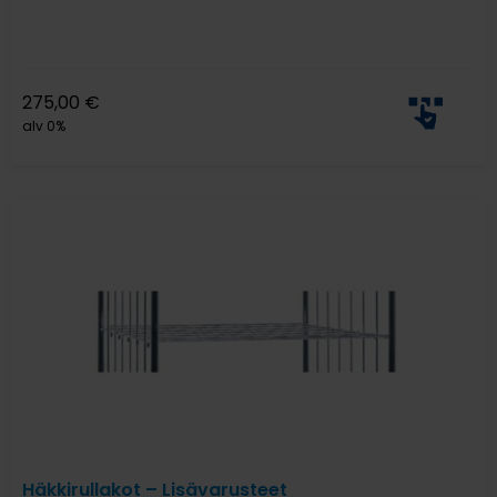
275,00
€
alv 0%
Häkkirullakot – Lisävarusteet