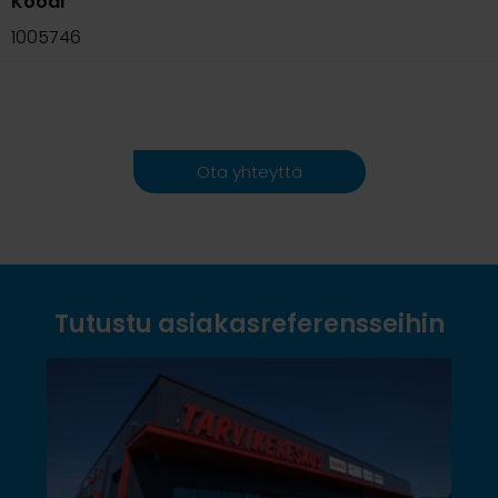
Koodi
1005746
Ota yhteyttä
Tutustu asiakasreferensseihin