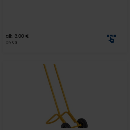
alk.
8,00
€
alv 0%