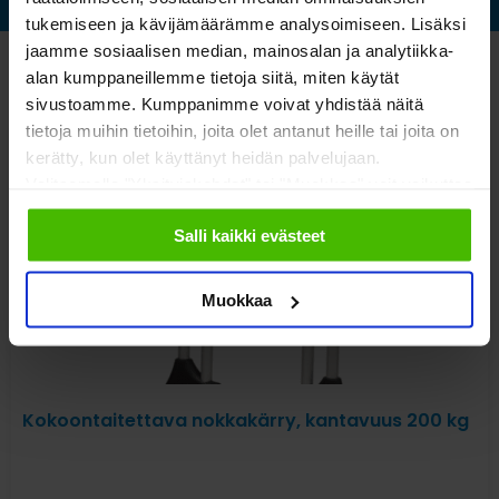
tukemiseen ja kävijämäärämme analysoimiseen. Lisäksi
jaamme sosiaalisen median, mainosalan ja analytiikka-
alan kumppaneillemme tietoja siitä, miten käytät
Katso myös nämä
sivustoamme. Kumppanimme voivat yhdistää näitä
tietoja muihin tietoihin, joita olet antanut heille tai joita on
kerätty, kun olet käyttänyt heidän palvelujaan.
Valitsemalla "Yksityiskohdat" tai "Muokkaa" voit vaikuttaa
sallimiisi evästeisiin.
Salli kaikki evästeet
Muokkaa
Kokoontaitettava nokkakärry, kantavuus 200 kg