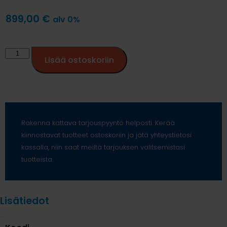
899,00
€
alv 0%
Lisää ostoskoriin
Rakenna kattava tarjouspyyntö helposti. Kerää
kiinnostavat tuotteet ostoskoriin ja jätä yhteystietosi
kassalla, niin saat meiltä tarjouksen valitsemistasi
tuotteista.
Lisätiedot