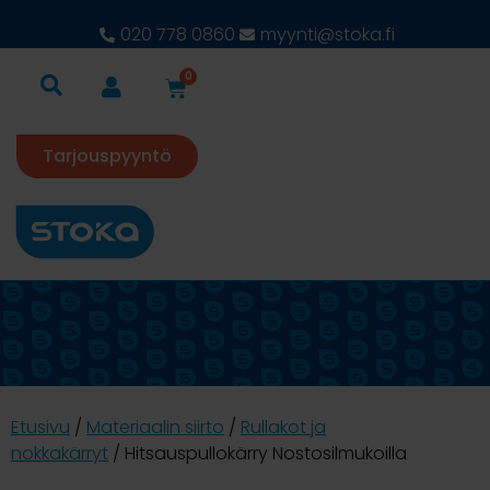
020 778 0860
myynti@stoka.fi
0
Tarjouspyyntö
Etusivu
/
Materiaalin siirto
/
Rullakot ja
nokkakärryt
/ Hitsauspullokärry Nostosilmukoilla