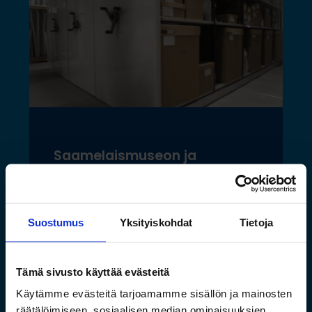
Saamelaismuseon ja
luontokeskuksen esineistölle
sopivat ilmastoidut ja
kestävät säilytysratkaisut
Suostumus
Yksityiskohdat
Tietoja
Lue lisää »
Tämä sivusto käyttää evästeitä
Käytämme evästeitä tarjoamamme sisällön ja mainosten
räätälöimiseen, sosiaalisen median ominaisuuksien