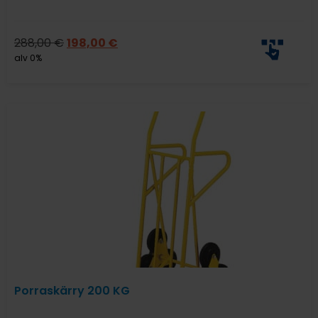
288,00
€
198,00
€
alv 0%
Porraskärry 200 KG