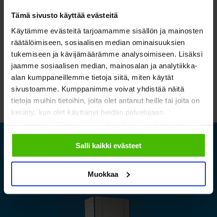
yritykset palvelevat asiakkaitaan paikallisesti
Tämä sivusto käyttää evästeitä
hankkeiden suunnittelussa ja koneen määrittelyssä
Käytämme evästeitä tarjoamamme sisällön ja mainosten
sekä tekevät tarjouksen, hoitavat asennuksen ja
räätälöimiseen, sosiaalisen median ominaisuuksien
koneen vuosihuollot.
tukemiseen ja kävijämäärämme analysoimiseen. Lisäksi
jaamme sosiaalisen median, mainosalan ja analytiikka-
alan kumppaneillemme tietoja siitä, miten käytät
sivustoamme. Kumppanimme voivat yhdistää näitä
tietoja muihin tietoihin, joita olet antanut heille tai joita on
kerätty, kun olet käyttänyt heidän palvelujaan.
Valitsemalla "Yksityiskohdat" tai "Muokkaa" voit vaikuttaa
sallimiisi evästeisiin.
Laitetaanko teillekin?
Salli kaikki evästeet
Muokkaa