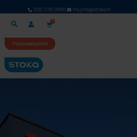
020 778 0860
myynti@stoka.fi
0
Tarjouspyyntö