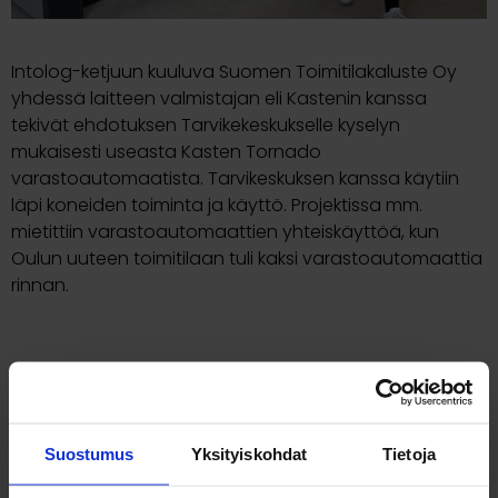
Intolog-ketjuun kuuluva Suomen Toimitilakaluste Oy
yhdessä laitteen valmistajan eli Kastenin kanssa
tekivät ehdotuksen Tarvikekeskukselle kyselyn
mukaisesti useasta Kasten Tornado
varastoautomaatista. Tarvikeskuksen kanssa käytiin
läpi koneiden toiminta ja käyttö. Projektissa mm.
mietittiin varastoautomaattien yhteiskäyttöä, kun
Oulun uuteen toimitilaan tuli kaksi varastoautomaattia
rinnan.
Toimitus Tarvikekeskukselle sisälsi kaikkiaan 3 konetta: 2
kpl Oulun uuteen toimitilaan ja 1 kpl Kokkolan
toimipisteeseen.
Suostumus
Yksityiskohdat
Tietoja
Kasten Tornado on Suomessa suunniteltu ja tehty
hissityyppinen varastoautomaatti. Intolog-ketjun