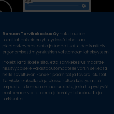
Ranuan Tarvikekeskus Oy
halusi uusien
toimitilahankkeiden yhteydessä tehostaa
pientarvikevarastointia ja tuoda tuotteiden käsittely
ergonomisesti myyntitiskien välittömään läheisyyteen.
Projekti lähti liikkelle siitä, että Tarvikekeskus määritteli
hissityyppiselle varastoautomaateille varsin selkeästi
heille soveltuvan koneen päämitat ja tavara-alustat.
Tarvikekeskuksella oli jo alussa selkeä käsitys niistä
tarpeista ja koneen ominaisuuksista, joilla he pystyvät
nostamaan varastoinnin ja keräilyn tehokkuutta ja
tarkkuutta.