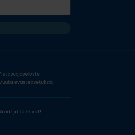
Tietosuojaseloste
uuta evästeasetuksia
kaat ja toimivat!