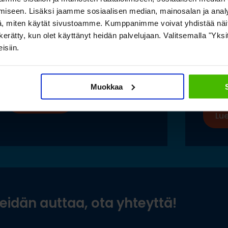
iseen. Lisäksi jaamme sosiaalisen median, mainosalan ja analy
Toimivat säilytysratkaisut
Saam
, miten käytät sivustoamme. Kumppanimme voivat yhdistää näitä t
on kerätty, kun olet käyttänyt heidän palvelujaan. Valitsemalla "Yk
pitkälle tavaralle Hartman
luon
isiin.
Raudan toiminnan
esine
laajentuessa
ilma
säily
Muokkaa
Lue lisää »
Lue
idän auttaa, ota yhteyttä!