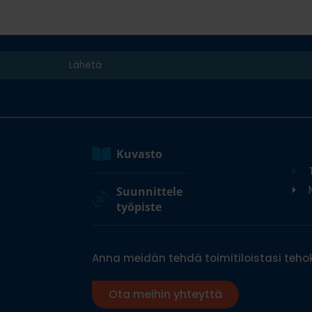
Kuvasto
M
Suunnittele
työpiste
Anna meidän tehdä toimitiloistasi tehok
Ota meihin yhteyttä