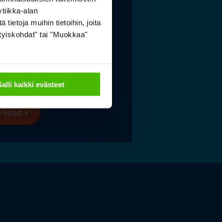
tiikka-alan
elaismuseon ja
ietoja muihin tietoihin, joita
sityiskohdat" tai "Muokkaa"
tokeskuksen
istölle sopivat
stoidut ja kestävät
tysratkaisut
Salli kaikki evästeet
 lisää »