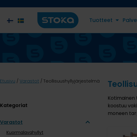
Tuotteet
Palve
Etusivu
/
Varastot
/ Teollisuushyllyjärjestelmä
Teollis
Kotimainen t
Kategoriat
koostuu vak
moneen tarp
Varastot
Kuormalavahyllyt