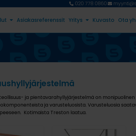
020 778 0860
myynti@st
lut
Asiakasreferenssit
Yritys
Kuvasto
Ota yh
uushyllyjärjestelmä
eollisuus- ja pientavarahyllyjärjestelmä on monipuolinen s
iokomponenteista ja varusteluosista. Varusteluosia saata
eeseen. Kotimaista Treston laatua.