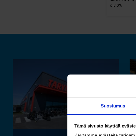
alv 0%
Suostumus
Tämä sivusto käyttää eväste
Käytämme evästeitä tarjoama