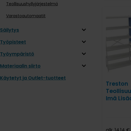
Teollisuushyllyjärjestelmä
Varastoautomaatit
Säilytys
Työpisteet
Työympäristö
Materiaalin siirto
Käytetyt ja Outlet-tuotteet
Treston
Teollisuu
lmä Lisä
alk.
14,14
€