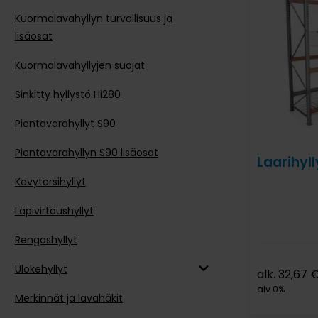
Kuormalavahyllyn turvallisuus ja
lisäosat
Kuormalavahyllyjen suojat
Sinkitty hyllystö Hi280
Pientavarahyllyt S90
Pientavarahyllyn S90 lisäosat
Laarihyll
Kevytorsihyllyt
Läpivirtaushyllyt
Rengashyllyt
Ulokehyllyt
alk.
32,67
alv 0%
Merkinnät ja lavahäkit