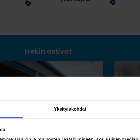
Hekin ostivat
Yksityiskohdat
itä
mme sisällön ja mainosten räätälöimiseen, sosiaalisen median