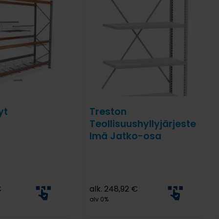
yt
Treston
Teollisuushyllyjärjeste
lmä Jatko-osa
€
alk.
248,92
€
alv 0%