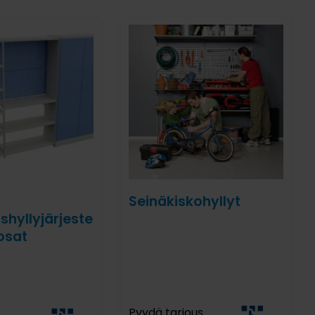
Seinäkiskohyllyt
shyllyjärjeste
osat
Pyydä tarjous