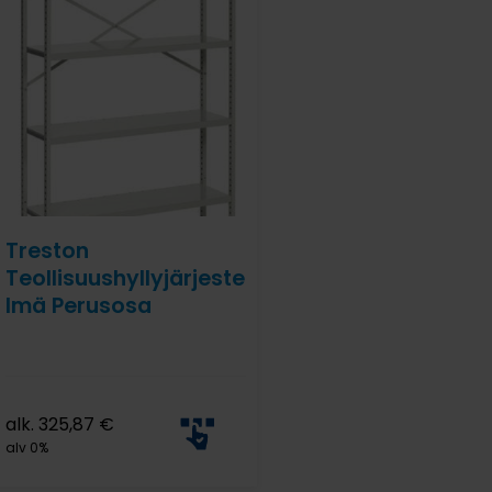
Treston
Teollisuushyllyjärjeste
lmä Perusosa
alk.
325,87
€
alv 0%