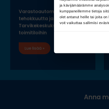
ja kävijämäärämme analysoim
Varastoautomaatilla
kumppaneillemme tietoja siitä
olet antanut heille tai joita 
tehokkuutta ja ergonomiaa
voit vaikuttaa sallimiisi eväste
Tarvikekeskuksen uusiin
toimitiloihin
Lue lisää »
Anna me