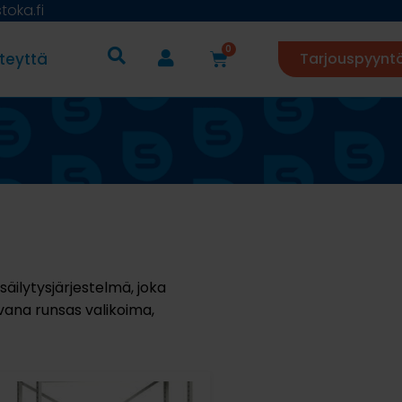
oka.fi
0
teyttä
Tarjouspyynt
äilytysjärjestelmä, joka
vana runsas valikoima,