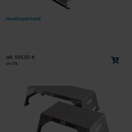
Huoltoportaat
alk.
595,00
€
alv 0%