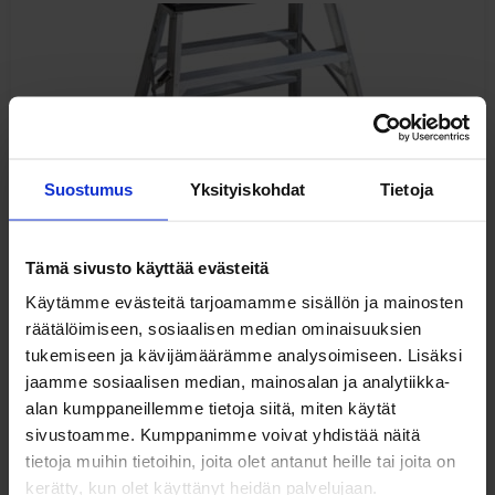
Suostumus
Yksityiskohdat
Tietoja
Tämä sivusto käyttää evästeitä
Rakennuspukit
Käytämme evästeitä tarjoamamme sisällön ja mainosten
räätälöimiseen, sosiaalisen median ominaisuuksien
tukemiseen ja kävijämäärämme analysoimiseen. Lisäksi
jaamme sosiaalisen median, mainosalan ja analytiikka-
alan kumppaneillemme tietoja siitä, miten käytät
alk.
207,00
€
sivustoamme. Kumppanimme voivat yhdistää näitä
alv 0%
tietoja muihin tietoihin, joita olet antanut heille tai joita on
kerätty, kun olet käyttänyt heidän palvelujaan.