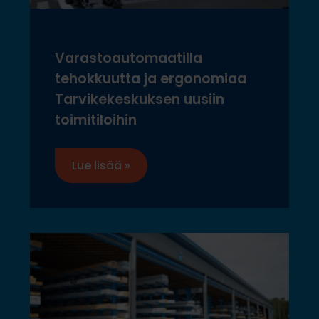
Varastoautomaatilla
tehokkuutta ja ergonomiaa
Tarvikekeskuksen uusiin
toimitiloihin
Lue lisää »