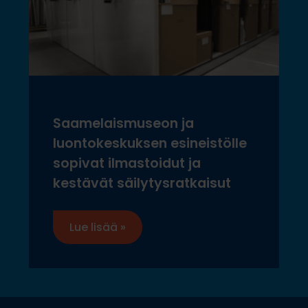
Saamelaismuseon ja
luontokeskuksen esineistölle
sopivat ilmastoidut ja
kestävät säilytysratkaisut
Lue lisää »