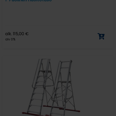
alk.
115,00
€
alv 0%