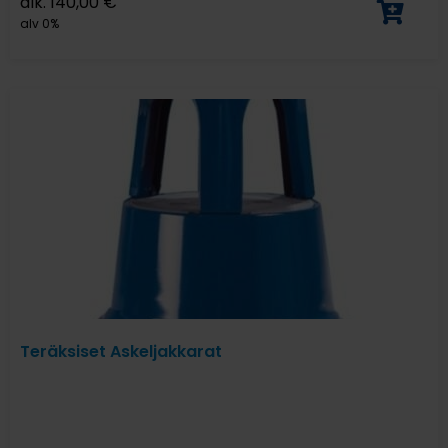
alk.
140,00
€
alv 0%
Teräksiset Askeljakkarat