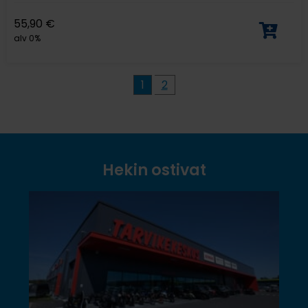
55,90
€
alv 0%
1
2
Hekin ostivat