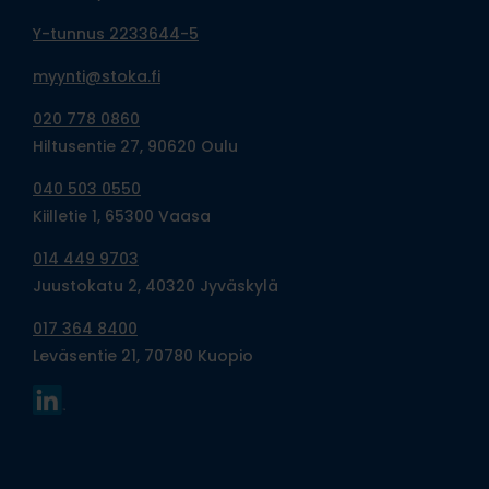
Y-tunnus 2233644-5
myynti@stoka.fi
020 778 0860
Hiltusentie 27, 90620 Oulu
040 503 0550
Kiilletie 1, 65300 Vaasa
014 449 9703
Juustokatu 2, 40320 Jyväskylä
017 364 8400
Leväsentie 21, 70780 Kuopio