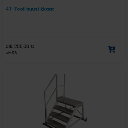
4T-Teollisuustikkaat
alk.
255,00
€
alv 0%