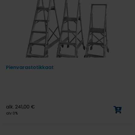
Pienvarastotikkaat
alk.
241,00
€
alv 0%