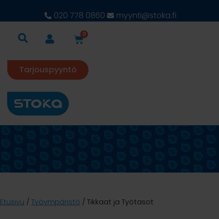
020 778 0860
myynti@stoka.fi
0
Tarjouspyyntö
Etusivu
/
Työympäristö
/ Tikkaat ja Työtasot