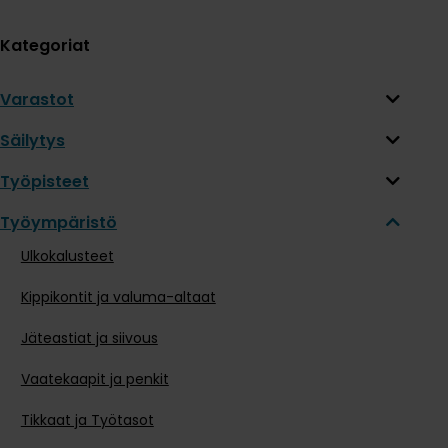
Kategoriat
Varastot
Säilytys
Työpisteet
Työympäristö
Ulkokalusteet
Kippikontit ja valuma-altaat
Jäteastiat ja siivous
Vaatekaapit ja penkit
Tikkaat ja Työtasot