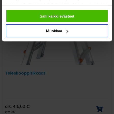
Valitsemalla "Yksityiskohdat" tai "Muokkaa" voit vaikuttaa
sallimiisi evästeisiin.
Salli kaikki evästeet
Muokkaa
Teleskooppitikkaat
alk.
415,00
€
alv 0%