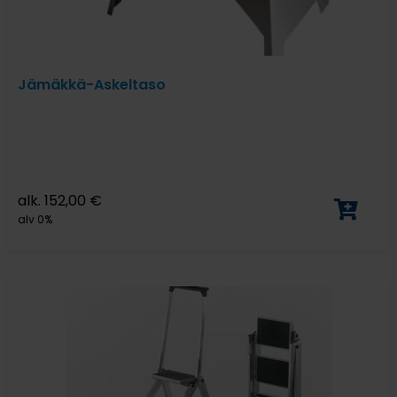
Jämäkkä-Askeltaso
alk.
152,00
€
alv 0%