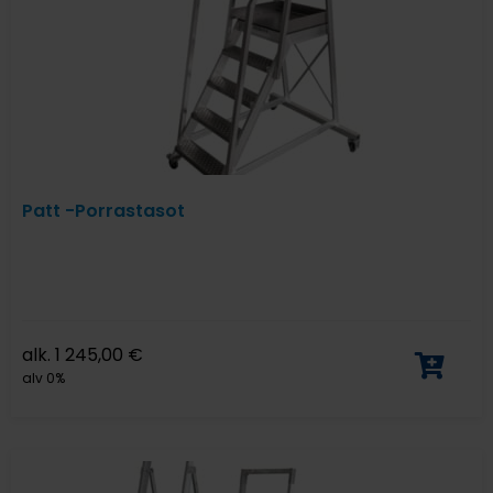
Patt -Porrastasot
alk.
1 245,00
€
alv 0%