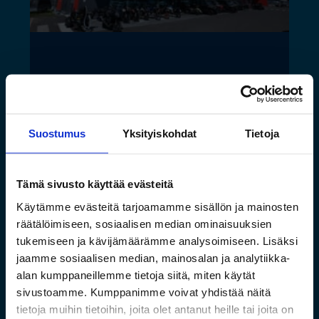
Varastoautomaatilla
tehokkuutta ja ergonomiaa
Tarvikekeskuksen uusiin
Suostumus
Yksityiskohdat
Tietoja
toimitiloihin
Tämä sivusto käyttää evästeitä
Lue lisää »
Käytämme evästeitä tarjoamamme sisällön ja mainosten
räätälöimiseen, sosiaalisen median ominaisuuksien
tukemiseen ja kävijämäärämme analysoimiseen. Lisäksi
jaamme sosiaalisen median, mainosalan ja analytiikka-
alan kumppaneillemme tietoja siitä, miten käytät
sivustoamme. Kumppanimme voivat yhdistää näitä
tietoja muihin tietoihin, joita olet antanut heille tai joita on