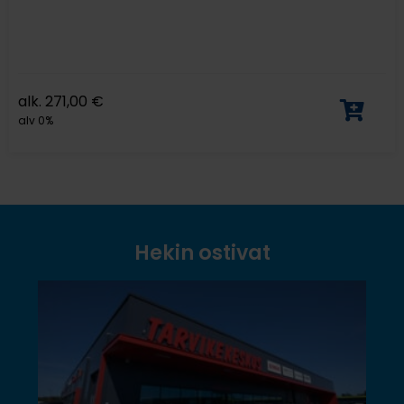
alk.
271,00
€
alv 0%
Hekin ostivat