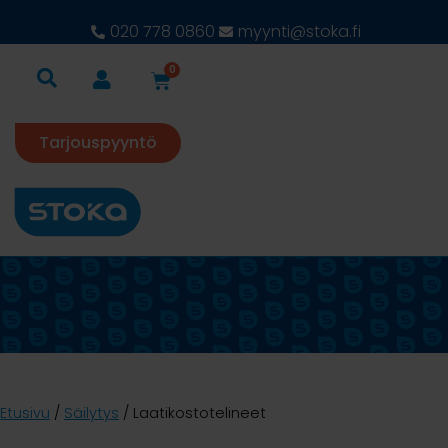
020 778 0860
myynti@stoka.fi
0
Tarjouspyyntö
Etusivu
/
Säilytys
/ Laatikostotelineet