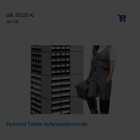
alk.
63,00
€
alv 0%
Pyörivä Teline Hyllylaatikostolle