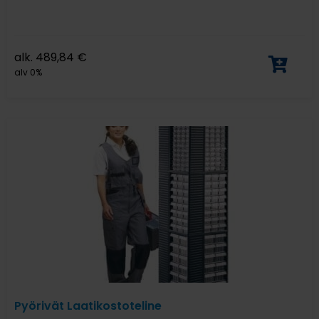
alk.
489,84
€
alv 0%
Pyörivät Laatikostoteline