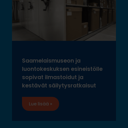
Saamelaismuseon ja
luontokeskuksen esineistölle
sopivat ilmastoidut ja
kestävät säilytysratkaisut
Lue lisää »