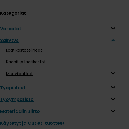
Kategoriat
Varastot
Säilytys
Laatikostotelineet
Kaapit ja laatikostot
Muovilaatikot
Työpisteet
Työympäristö
Materiaalin siirto
Käytetyt ja Outlet-tuotteet