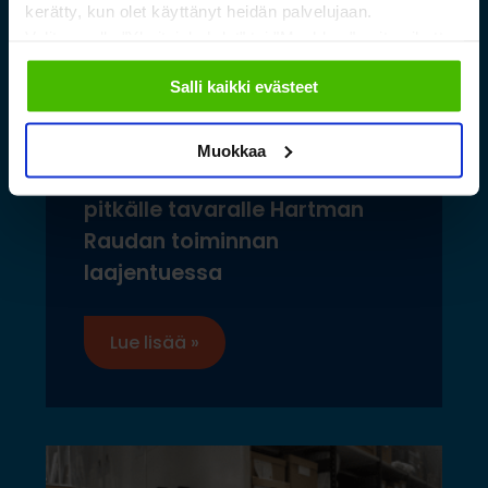
kerätty, kun olet käyttänyt heidän palvelujaan.
Valitsemalla "Yksityiskohdat" tai "Muokkaa" voit vaikuttaa
sallimiisi evästeisiin.
Salli kaikki evästeet
Muokkaa
Toimivat säilytysratkaisut
pitkälle tavaralle Hartman
Raudan toiminnan
laajentuessa
Lue lisää »