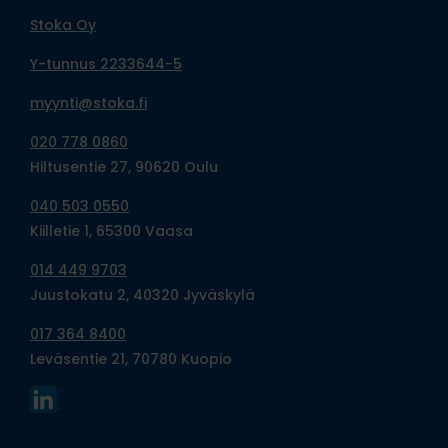
Stoka Oy
Y-tunnus 2233644-5
myynti@stoka.fi
020 778 0860
Hiltusentie 27, 90620 Oulu
040 503 0550
Kiilletie 1, 65300 Vaasa
014 449 9703
Juustokatu 2, 40320 Jyväskylä
017 364 8400
Leväsentie 21, 70780 Kuopio