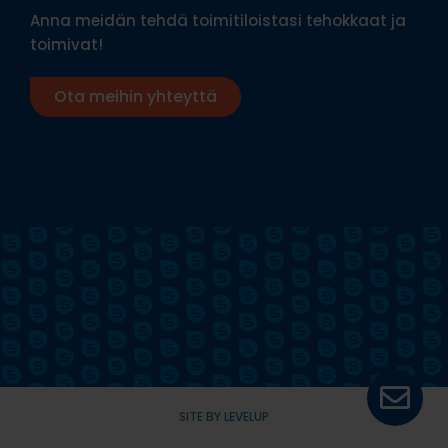
Anna meidän tehdä toimitiloistasi tehokkaat ja
toimivat!
Ota meihin yhteyttä
SITE BY LEVELUP