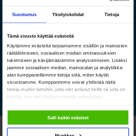
Suostumus
Yksityiskohdat
Tietoja
Tämä sivusto käyttää evästeitä
Saamelaismuseon ja
Käytämme evästeitä tarjoamamme sisällön ja mainosten
luontokeskuksen esineistölle
räätälöimiseen, sosiaalisen median ominaisuuksien
sopivat ilmastoidut ja
tukemiseen ja kävijämäärämme analysoimiseen. Lisäksi
kestävät säilytysratkaisut
jaamme sosiaalisen median, mainosalan ja analytiikka-
alan kumppaneillemme tietoja siitä, miten käytät
sivustoamme. Kumppanimme voivat yhdistää näitä
Lue lisää »
tietoja muihin tietoihin, joita olet antanut heille tai joita on
kerätty, kun olet käyttänyt heidän palvelujaan.
Valitsemalla "Yksityiskohdat" tai "Muokkaa" voit vaikuttaa
sallimiisi evästeisiin.
Salli kaikki evästeet
Katso myös nämä
Muokkaa