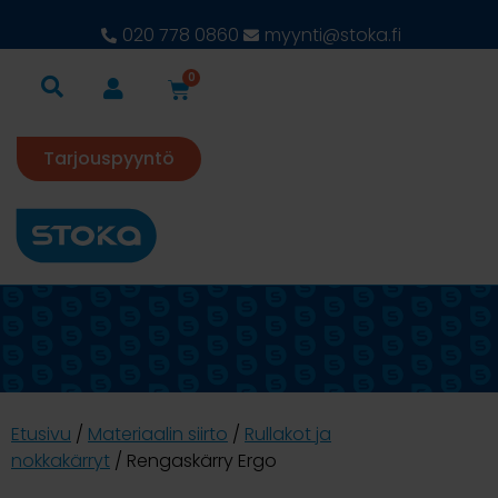
020 778 0860
myynti@stoka.fi
0
Tarjouspyyntö
Etusivu
/
Materiaalin siirto
/
Rullakot ja
nokkakärryt
/ Rengaskärry Ergo