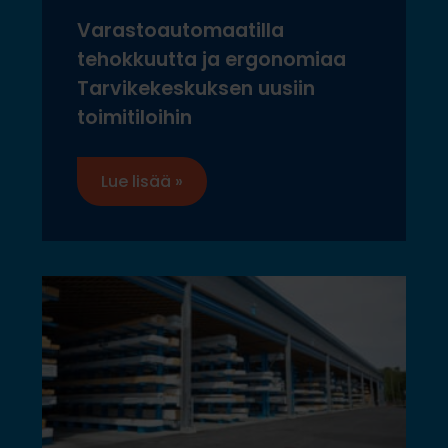
Varastoautomaatilla
tehokkuutta ja ergonomiaa
Tarvikekeskuksen uusiin
toimitiloihin
Lue lisää »