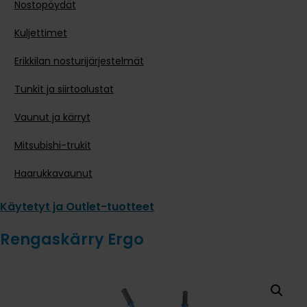
Nostopöydät
Kuljettimet
Erikkilan nosturijärjestelmät
Tunkit ja siirtoalustat
Vaunut ja kärryt
Mitsubishi-trukit
Haarukkavaunut
Käytetyt ja Outlet-tuotteet
Rengaskärry Ergo