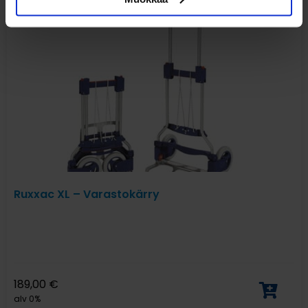
Ruxxac XL – Varastokärry
189,00
€
alv 0%