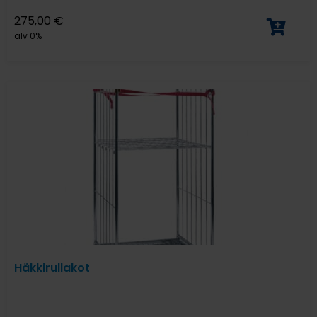
275,00
€
alv 0%
Häkkirullakot