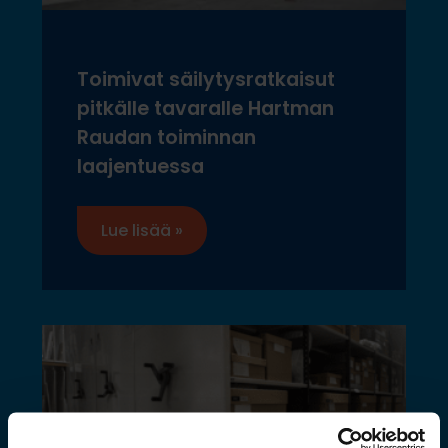
Toimivat säilytysratkaisut
pitkälle tavaralle Hartman
Raudan toiminnan
laajentuessa
Lue lisää »