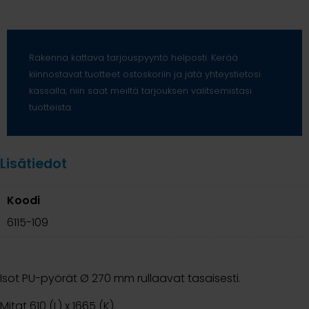
Rakenna kattava tarjouspyyntö helposti. Kerää
kiinnostavat tuotteet ostoskoriin ja jätä yhteystietosi
kassalla, niin saat meiltä tarjouksen valitsemistasi
tuotteista.
Lisätiedot
Koodi
6115-109
Isot PU-pyörät Ø 270 mm rullaavat tasaisesti.
Mitat 610 (L) x 1665 (K).