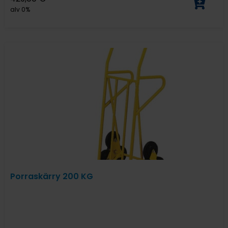
alv 0%
Porraskärry 200 KG