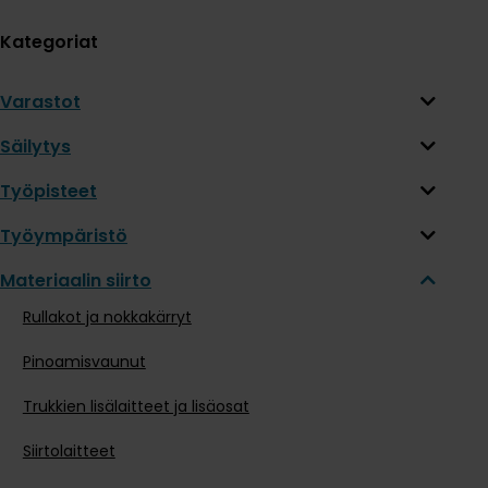
Kategoriat
Varastot
Säilytys
Työpisteet
Työympäristö
Materiaalin siirto
Rullakot ja nokkakärryt
Pinoamisvaunut
Trukkien lisälaitteet ja lisäosat
Siirtolaitteet