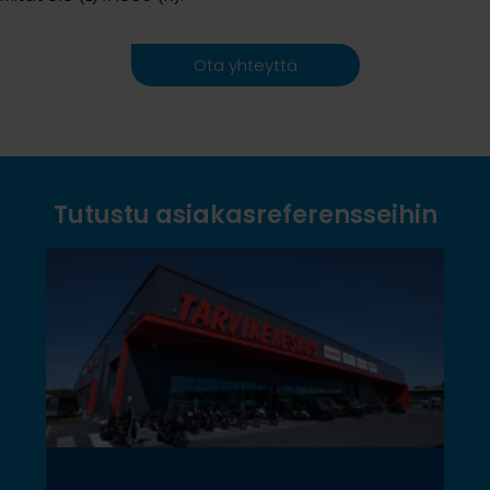
Ota yhteyttä
Tutustu asiakasreferensseihin