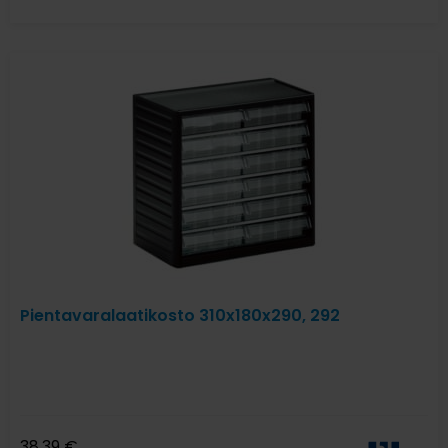
Pientavaralaatikosto 310x180x290, 292
38,39
€