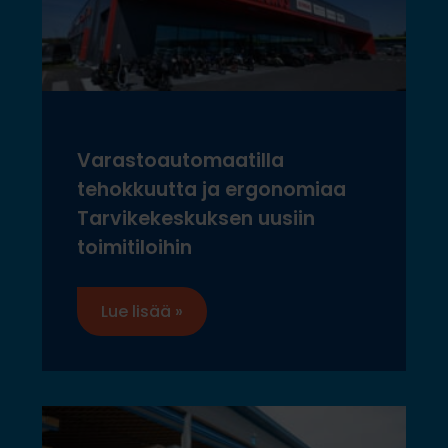
Varastoautomaatilla
tehokkuutta ja ergonomiaa
Tarvikekeskuksen uusiin
toimitiloihin
Lue lisää »