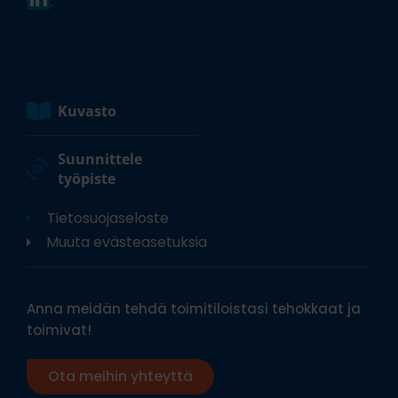
Kuvasto
Suunnittele
työpiste
Tietosuojaseloste
Muuta evästeasetuksia
Anna meidän tehdä toimitiloistasi tehokkaat ja
toimivat!
Ota meihin yhteyttä