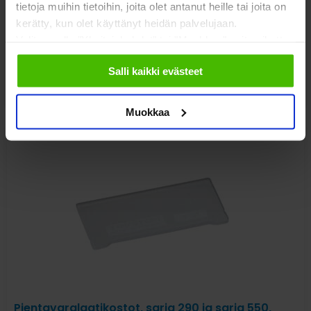
tietoja muihin tietoihin, joita olet antanut heille tai joita on
kerätty, kun olet käyttänyt heidän palvelujaan.
Valitsemalla "Yksityiskohdat" tai "Muokkaa" voit vaikuttaa
sallimiisi evästeisiin.
alk.
0,43
€
Salli kaikki evästeet
alv 0%
Muokkaa
Pientavaralaatikostot, sarja 290 ja sarja 550,