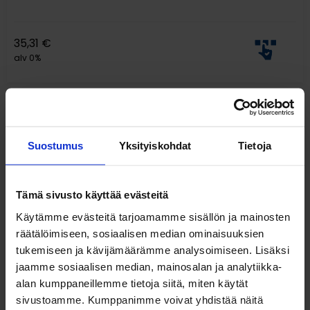
35,31
€
alv 0%
Suostumus
Yksityiskohdat
Tietoja
Tämä sivusto käyttää evästeitä
Käytämme evästeitä tarjoamamme sisällön ja mainosten
räätälöimiseen, sosiaalisen median ominaisuuksien
tukemiseen ja kävijämäärämme analysoimiseen. Lisäksi
jaamme sosiaalisen median, mainosalan ja analytiikka-
Pientavaralaatikostot, sarja 290 ja sarja 550,
alan kumppaneillemme tietoja siitä, miten käytät
sivustoamme. Kumppanimme voivat yhdistää näitä
pitkittäiset välilevyt