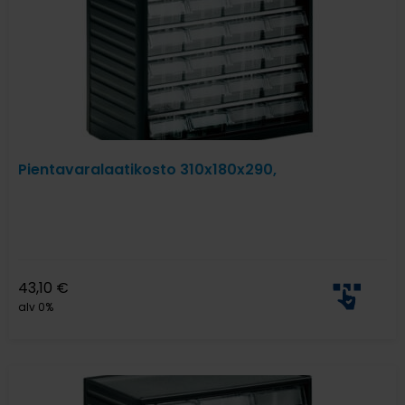
Pientavaralaatikosto 310x180x290,
43,10
€
alv 0%