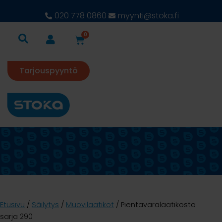
020 778 0860
myynti@stoka.fi
0
Tarjouspyyntö
Etusivu
/
Säilytys
/
Muovilaatikot
/ Pientavaralaatikosto
sarja 290