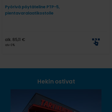
Pyörivä pöytäteline PTP-5,
pientavaralaatikostolle
alk.
85,11
€
alv 0%
Hekin ostivat