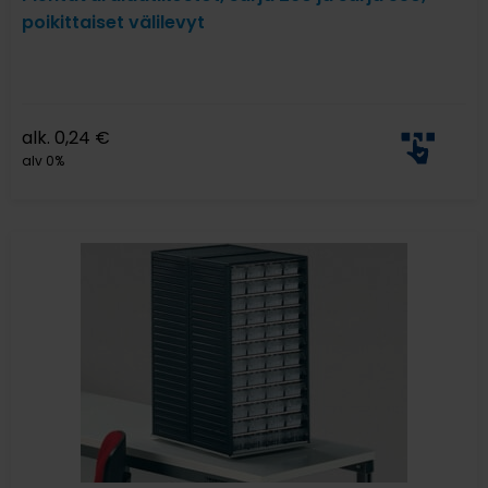
poikittaiset välilevyt
alk.
0,24
€
alv 0%