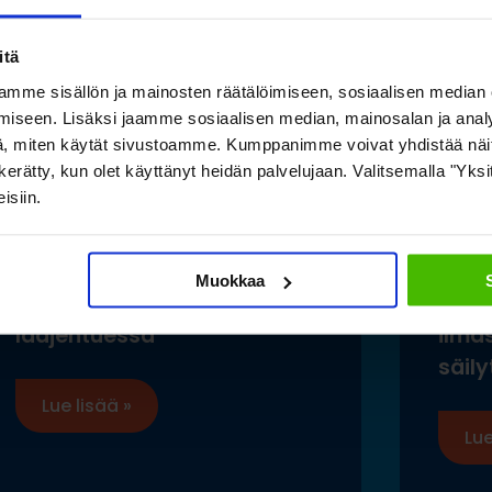
itä
mme sisällön ja mainosten räätälöimiseen, sosiaalisen median
iseen. Lisäksi jaamme sosiaalisen median, mainosalan ja analy
, miten käytät sivustoamme. Kumppanimme voivat yhdistää näitä t
on kerätty, kun olet käyttänyt heidän palvelujaan. Valitsemalla "Yk
isiin.
Toimivat säilytysratkaisut
Saam
pitkälle tavaralle Hartman
luon
Muokkaa
Raudan toiminnan
esine
laajentuessa
ilma
säily
Lue lisää »
Lue