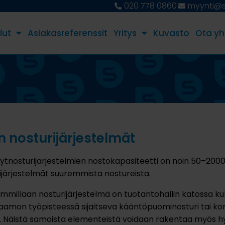
020 778 0860
myynti@st
lut
Asiakasreferenssit
Yritys
Kuvasto
Ota yh
an nosturijärjestelmät
vytnosturijärjestelmien nostokapasiteetti on noin 50–2000
ijärjestelmät suuremmista nostureista.
immillaan nosturijärjestelmä on tuotantohallin katossa k
saamon työpisteessä sijaitseva kääntöpuominosturi tai korj
i. Näistä samoista elementeistä voidaan rakentaa myös h