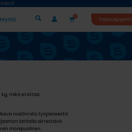
oka.fi
0
teyttä
Tarjouspyynt
 kg, mikä erottaa
ulkeva nostinrata työpisteestä
aamon lattialla siirrettävä
yvin monipuolinen