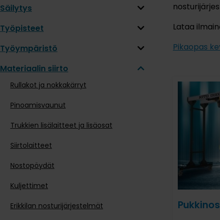
nosturijärje
Säilytys
Lataa ilmai
Työpisteet
Pikaopas kev
Työympäristö
Materiaalin siirto
Rullakot ja nokkakärryt
Pinoamisvaunut
Trukkien lisälaitteet ja lisäosat
Siirtolaitteet
Nostopöydät
Kuljettimet
Pukkinos
Erikkilan nosturijärjestelmät