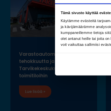
Tämä sivusto käyttää eväste
Käytämme evästeitä tarjoama
ja kävijämäärämme analysoim
kumppaneillemme tietoja siitä
olet antanut heille tai joita 
voit vaikuttaa sallimiisi eväste
Varastoautomaatilla
tehokkuutta ja ergonomiaa
Tarvikekeskuksen uusiin
toimitiloihin
Lue lisää »