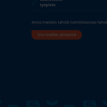
työpiste
Anna meidän tehdä toimitiloistasi tehok
Ota meihin yhteyttä