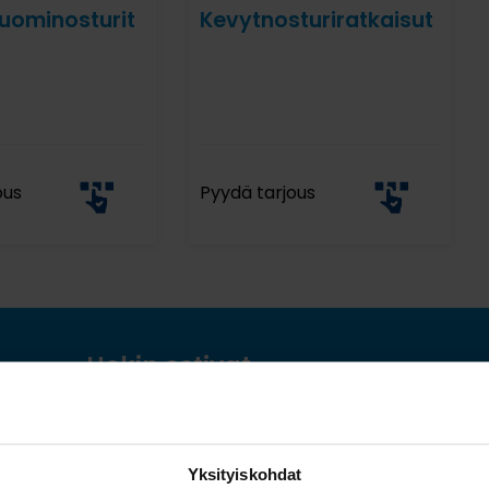
uominosturit
Kevytnosturiratkaisut
ous
Pyydä tarjous
Hekin ostivat
Yksityiskohdat