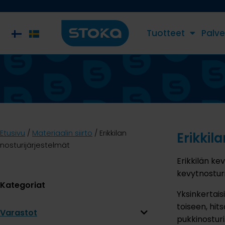
Tuotteet
Palve
Etusivu
/
Materiaalin siirto
/ Erikkilan
Erikkil
nosturijärjestelmät
Erikkilän ke
kevytnostur
Kategoriat
Yksinkertais
toiseen, hit
Varastot
pukkinostur