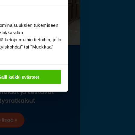
 ominaisuuksien tukemiseen
tiikka-alan
ietoja muihin tietoihin, joita
sityiskohdat" tai "Muokkaa"
elaismuseon ja
tokeskuksen
Salli kaikki evästeet
istölle sopivat
stoidut ja kestävät
tysratkaisut
 lisää »