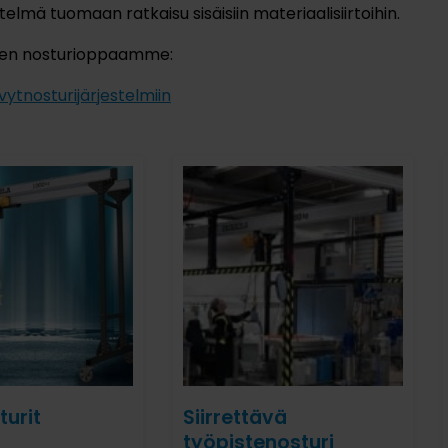
stelmä tuomaan ratkaisu sisäisiin materiaalisiirtoihin.
nen nosturioppaamme:
ytnosturijärjestelmiin
turit
Siirrettävä
työpistenosturi