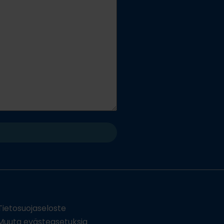
Tietosuojaseloste
uuta evästeasetuksia