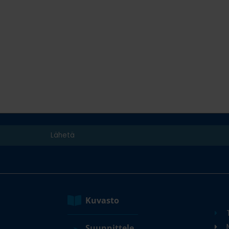
Kuvasto
M
Suunnittele