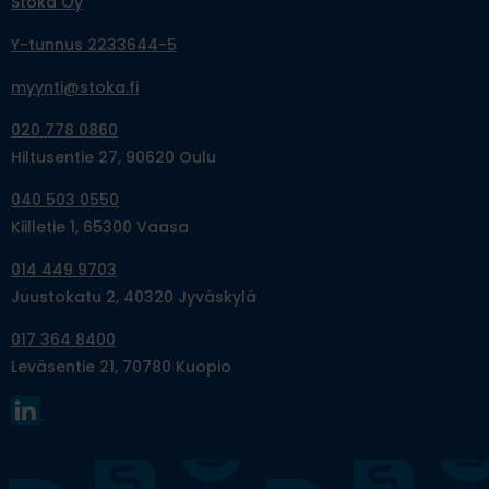
Stoka Oy
Y-tunnus 2233644-5
myynti@stoka.fi
020 778 0860
Hiltusentie 27, 90620 Oulu
040 503 0550
Kiilletie 1, 65300 Vaasa
014 449 9703
Juustokatu 2, 40320 Jyväskylä
017 364 8400
Leväsentie 21, 70780 Kuopio