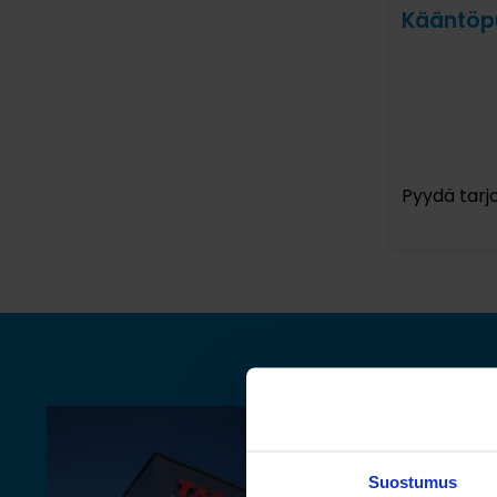
Kääntöp
Pyydä tarj
Suostumus