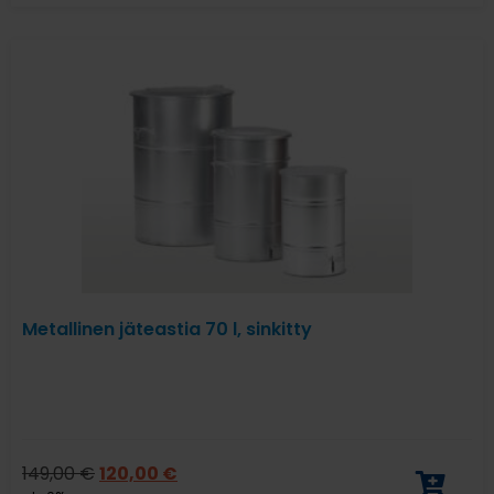
Metallinen jäteastia 70 l, sinkitty
149,00
€
120,00
€