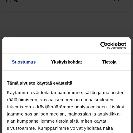
alv 0%
Suostumus
Yksityiskohdat
Tietoja
Tämä sivusto käyttää evästeitä
Käytämme evästeitä tarjoamamme sisällön ja mainosten
Pyörällinen kuljetusalusta 115 l:n jäteastialle
räätälöimiseen, sosiaalisen median ominaisuuksien
tukemiseen ja kävijämäärämme analysoimiseen. Lisäksi
jaamme sosiaalisen median, mainosalan ja analytiikka-
alan kumppaneillemme tietoja siitä, miten käytät
sivustoamme. Kumppanimme voivat yhdistää näitä