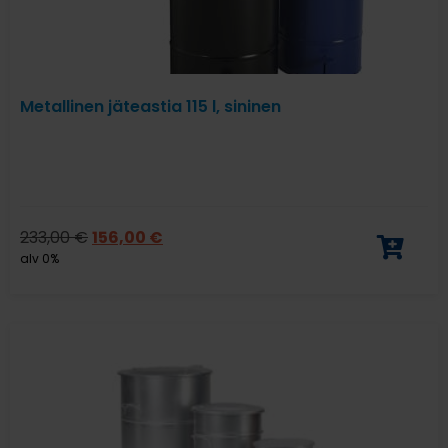
Metallinen jäteastia 115 l, sininen
233,00
€
156,00
€
alv 0%