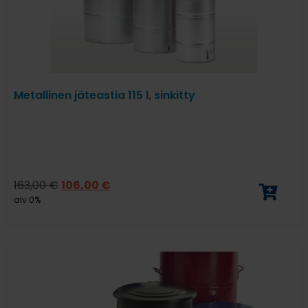
Metallinen jäteastia 115 l, sinkitty
163,00
€
106,00
€
alv 0%