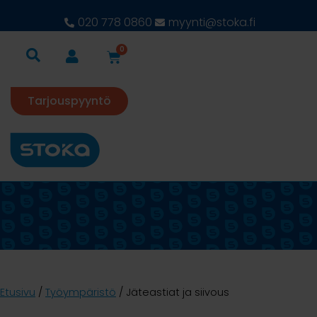
020 778 0860
myynti@stoka.fi
0
Tarjouspyyntö
Etusivu
/
Työympäristö
/ Jäteastiat ja siivous