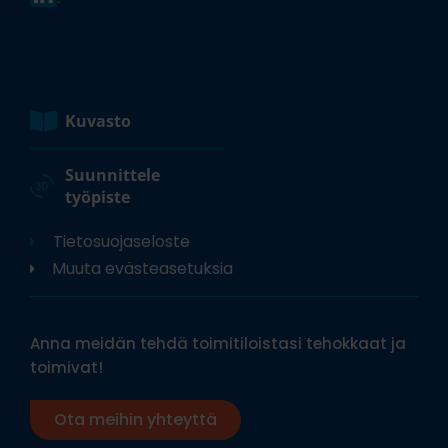
Kuvasto
Suunnittele
työpiste
Tietosuojaseloste
Muuta evästeasetuksia
Anna meidän tehdä toimitiloistasi tehokkaat ja
toimivat!
Ota meihin yhteyttä