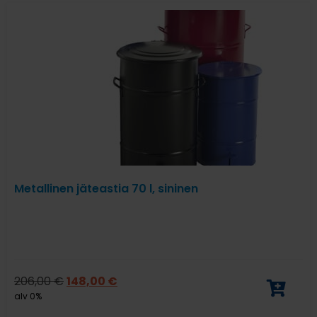
Metallinen jäteastia 70 l, sininen
206,00
€
148,00
€
alv 0%