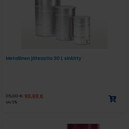
Metallinen jäteastia 30 l, sinkitty
115,00
€
90,00
€
alv 0%