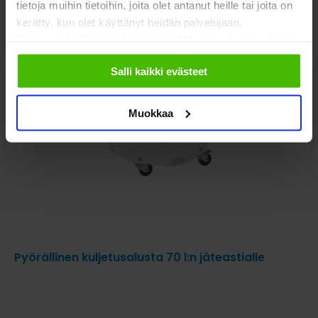
tietoja muihin tietoihin, joita olet antanut heille tai joita on
70,00
€
48,00
€
kerätty, kun olet käyttänyt heidän palvelujaan.
alv 0%
Valitsemalla "Yksityiskohdat" tai "Muokkaa" voit vaikuttaa
sallimiisi evästeisiin.
Salli kaikki evästeet
Muokkaa
Pyörällinen kuljetusalusta 70 l:n jäteastialle