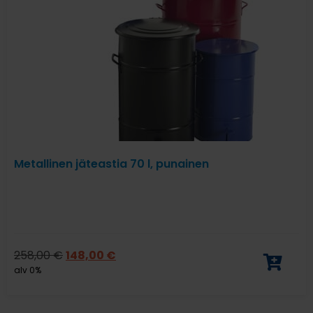
Metallinen jäteastia 70 l, punainen
258,00
€
148,00
€
alv 0%