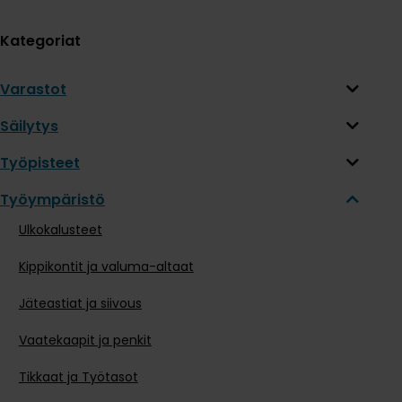
Kategoriat
Varastot
Säilytys
Työpisteet
Työympäristö
Ulkokalusteet
Kippikontit ja valuma-altaat
Jäteastiat ja siivous
Vaatekaapit ja penkit
Tikkaat ja Työtasot