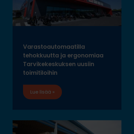
Varastoautomaatilla
tehokkuutta ja ergonomiaa
Tarvikekeskuksen uusiin
toimitiloihin
Lue lisää »