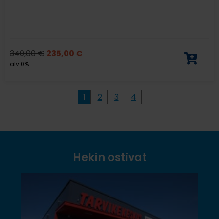
340,00
€
235,00
€
alv 0%
1
2
3
4
Hekin ostivat