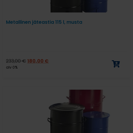
Metallinen jäteastia 115 l, musta
233,00
€
180,00
€
alv 0%