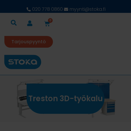
020 778 0860
myynti@stoka.fi
0
Tarjouspyyntö
Treston 3D-työkalu