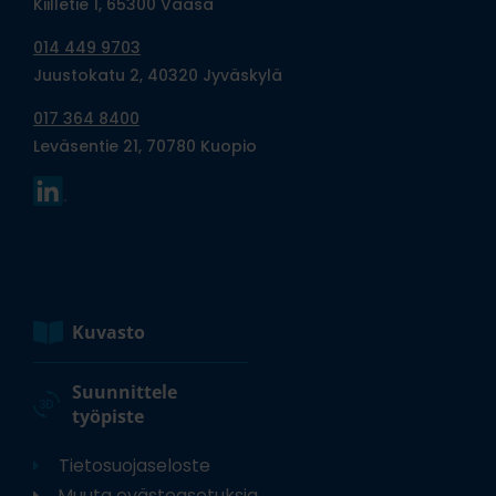
Kiilletie 1, 65300 Vaasa
014 449 9703
Juustokatu 2, 40320 Jyväskylä
017 364 8400
Leväsentie 21, 70780 Kuopio
Kuvasto
Suunnittele
työpiste
Tietosuojaseloste
Muuta evästeasetuksia