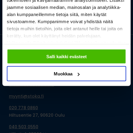
tukemiseen ja kävijämäärämme analysoimiseen. Lisäksi
jaamme sosiaalisen median, mainosalan ja analytiikka-
alan kumppaneillemme tietoja siitä, miten käytät
sivustoamme. Kumppanimme voivat yhdistää näitä
tietoja muihin tietoihin, joita olet antanut heille tai joita on
kerätty, kun olet käyttänyt heidän palvelujaan.
Valitsemalla "Yksityiskohdat" tai "Muokkaa" voit vaikuttaa
sallimiisi evästeisiin.
Salli kaikki evästeet
Stoka Oy
Muokkaa
Y-tunnus 2233644-5
myynti@stoka.fi
020 778 0860
Hiltusentie 27, 90620 Oulu
040 503 0550