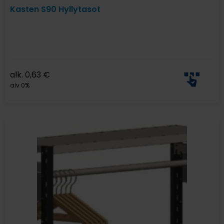
Kasten S90 Hyllytasot
alk.
0,63
€
alv 0%