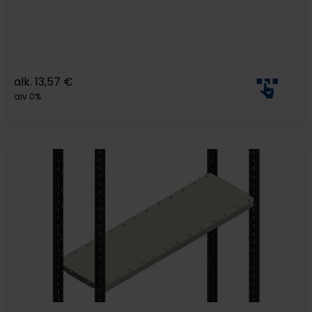
alk.
13,57
€
alv 0%