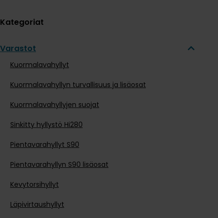
Kategoriat
Varastot
Kuormalavahyllyt
Kuormalavahyllyn turvallisuus ja lisäosat
Kuormalavahyllyjen suojat
Sinkitty hyllystö Hi280
Pientavarahyllyt S90
Pientavarahyllyn S90 lisäosat
Kevytorsihyllyt
Läpivirtaushyllyt