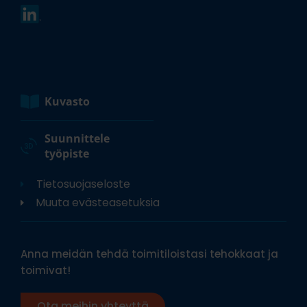
Kuvasto
Suunnittele
työpiste
Tietosuojaseloste
Muuta evästeasetuksia
Anna meidän tehdä toimitiloistasi tehokkaat ja
toimivat!
Ota meihin yhteyttä