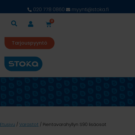
020 778 0860
myynti@stoka.fi
0
Tarjouspyyntö
Etusivu
/
Varastot
/ Pientavarahyllyn S90 lisäosat