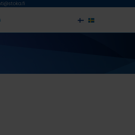
ti@stoka.fi
s