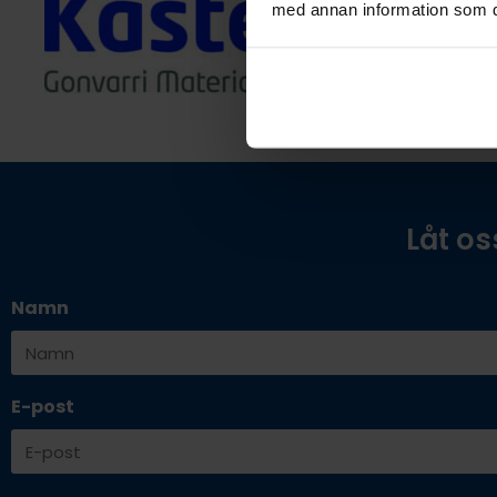
med annan information som du 
Låt os
Namn
E-post