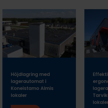
Höjdlagring med
Effekt
lagerautomat i
ergon
Koneistamo Almis
lagera
lokaler
Tarvi
lokale