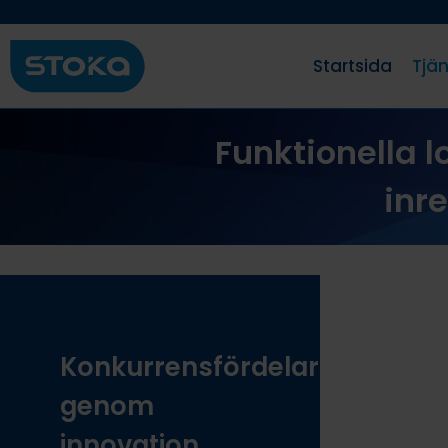
Startsida
Tjän
Funktionella l
inr
Konkurrensfördelar
genom
innovation