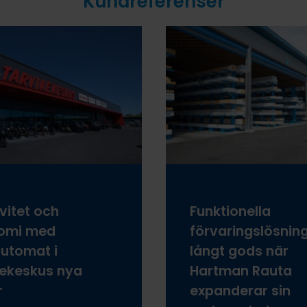
Kundreferenser
ivitet och
Funktionella
omi med
förvaringslösning
utomat i
långt gods när
kekeskus nya
Hartman Rauta
r
expanderar sin