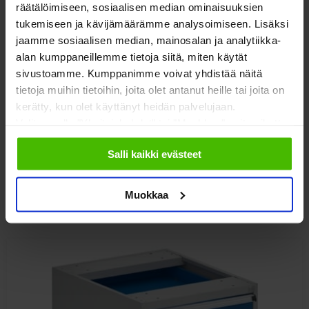
räätälöimiseen, sosiaalisen median ominaisuuksien
tukemiseen ja kävijämäärämme analysoimiseen. Lisäksi
jaamme sosiaalisen median, mainosalan ja analytiikka-
alan kumppaneillemme tietoja siitä, miten käytät
sivustoamme. Kumppanimme voivat yhdistää näitä
Laatikosto Treston 53/14
tietoja muihin tietoihin, joita olet antanut heille tai joita on
kerätty, kun olet käyttänyt heidän palvelujaan.
Valitsemalla "Yksityiskohdat" tai "Muokkaa" voit vaikuttaa
sallimiisi evästeisiin.
Salli kaikki evästeet
198,00
€
alv 0%
Muokkaa