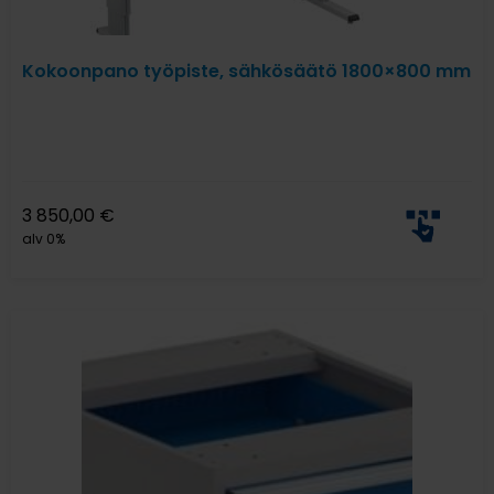
Kokoonpano työpiste, sähkösäätö 1800×800 mm
3 850,00
€
alv 0%