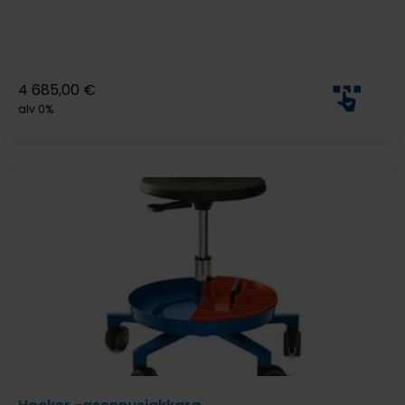
4 685,00
€
alv 0%