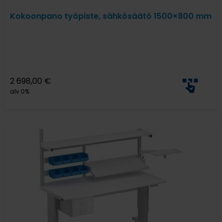
Kokoonpano työpiste, sähkösäätö 1500×800 mm
2 698,00
€
alv 0%