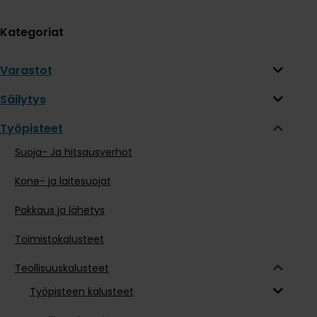
Kategoriat
Varastot
Säilytys
Työpisteet
Suoja- Ja hitsausverhot
Kone- ja laitesuojat
Pakkaus ja lähetys
Toimistokalusteet
Teollisuuskalusteet
Työpisteen kalusteet