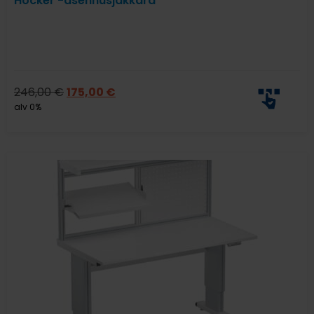
Hocker -asennusjakkara
246,00
€
175,00
€
alv 0%