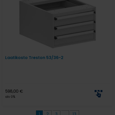
Laatikosto Treston 53/36-2
598,00
€
alv 0%
1
2
3
…
13