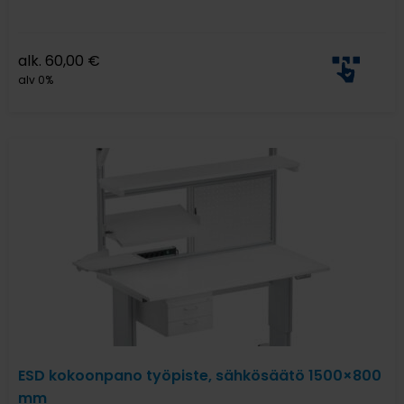
alk.
60,00
€
alv 0%
ESD kokoonpano työpiste, sähkösäätö 1500×800
mm