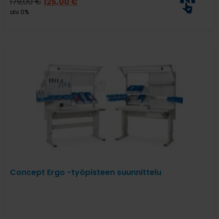
179,00
€
125,00
€
alv 0%
Concept Ergo -työpisteen suunnittelu