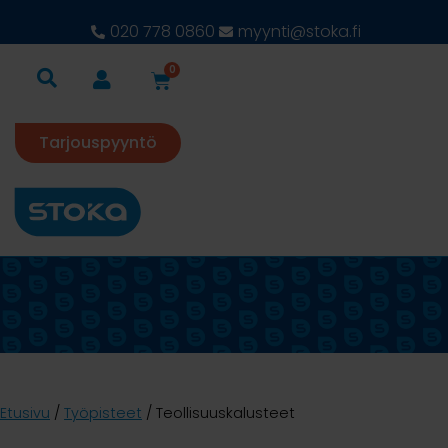
020 778 0860
myynti@stoka.fi
0
Tarjouspyyntö
Etusivu
/
Työpisteet
/ Teollisuuskalusteet