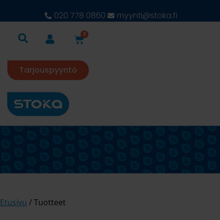
020 778 0860
myynti@stoka.fi
0
Tarjouspyyntö
Etusivu
/ Tuotteet