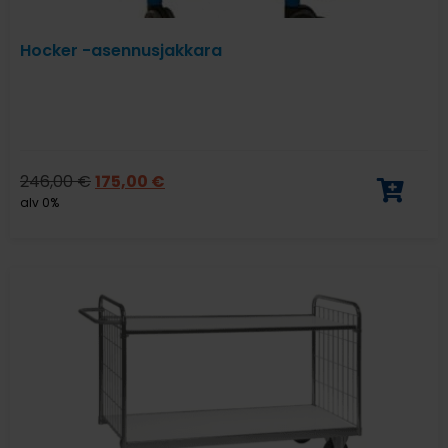
Hocker -asennusjakkara
246,00
€
175,00
€
alv 0%