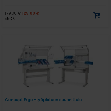
179,00
€
125,00
€
alv 0%
Concept Ergo -työpisteen suunnittelu