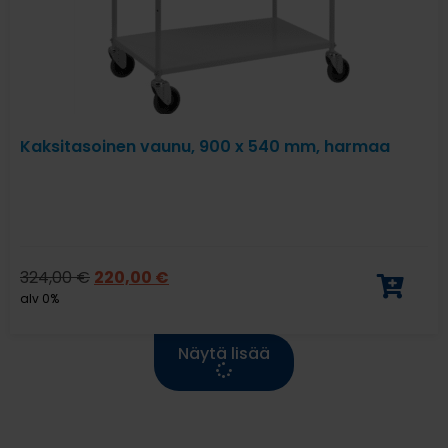
Kaksitasoinen vaunu, 900 x 540 mm, harmaa
324,00
€
220,00
€
alv 0%
Näytä lisää