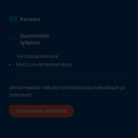
Kuvasto
Suunnittele
työpiste
Tietosuojaseloste
Muuta evästeasetuksia
Anna meidän tehdä toimitiloistasi tehokkaat ja
toimivat!
Ota meihin yhteyttä