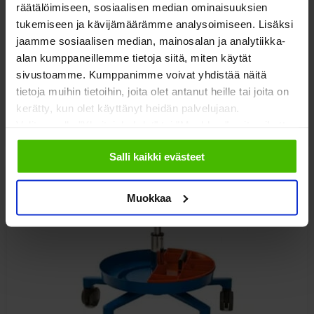
räätälöimiseen, sosiaalisen median ominaisuuksien
ESD kokoonpano työpiste, sähkösäätö 1500×800
tukemiseen ja kävijämäärämme analysoimiseen. Lisäksi
mm
jaamme sosiaalisen median, mainosalan ja analytiikka-
alan kumppaneillemme tietoja siitä, miten käytät
sivustoamme. Kumppanimme voivat yhdistää näitä
tietoja muihin tietoihin, joita olet antanut heille tai joita on
4 685,00
€
kerätty, kun olet käyttänyt heidän palvelujaan.
alv 0%
Valitsemalla "Yksityiskohdat" tai "Muokkaa" voit vaikuttaa
sallimiisi evästeisiin.
Salli kaikki evästeet
Muokkaa