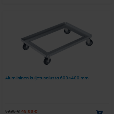
Alumiininen kuljetusalusta 600×400 mm
59,90
€
45,00
€