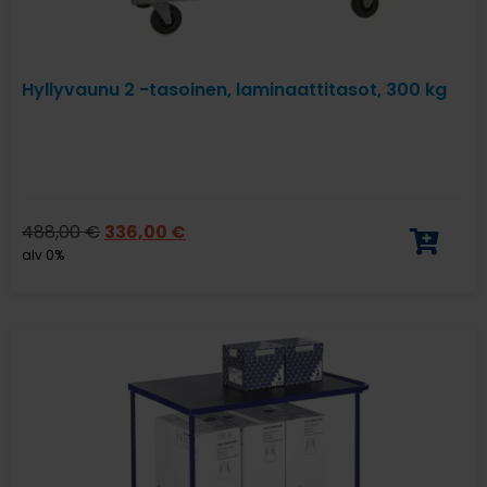
Hyllyvaunu 2 -tasoinen, laminaattitasot, 300 kg
488,00
€
336,00
€
alv 0%