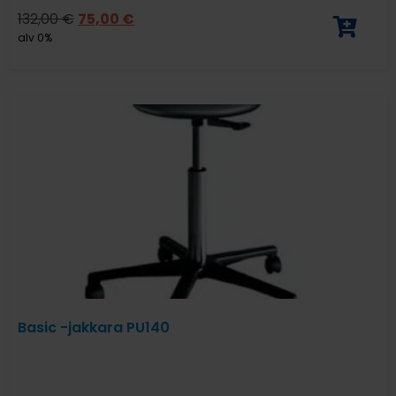
132,00
€
75,00
€
alv 0%
Basic -jakkara PU140