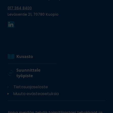
017 364 8400
Leväsentie 21, 70780 Kuopio
Kuvasto
Suunnittele
työpiste
Tietosuojaseloste
Muuta evästeasetuksia
Anna meidän tehdä toimitiloistasi tehokkaat ja