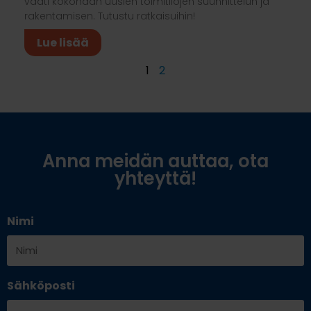
vaati kokonaan uusien toimitilojen suunnittelun ja
rakentamisen. Tutustu ratkaisuihin!
Lue lisää
1
2
Anna meidän auttaa, ota
yhteyttä!
Nimi
Sähköposti