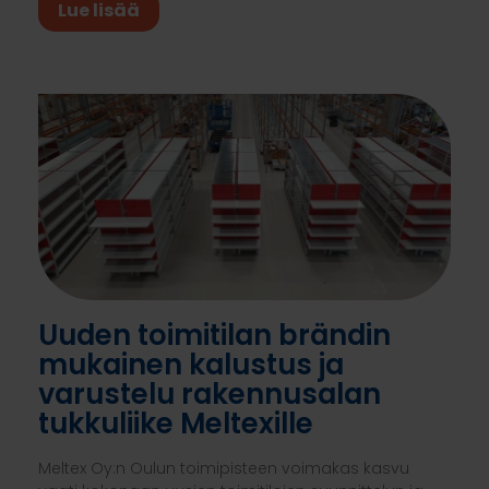
Lue lisää
Uuden toimitilan brändin
mukainen kalustus ja
varustelu rakennusalan
tukkuliike Meltexille
Meltex Oy:n Oulun toimipisteen voimakas kasvu