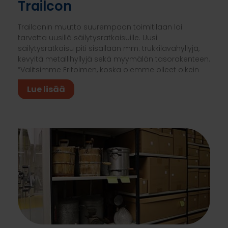
Trailcon
Trailconin muutto suurempaan toimitilaan loi
tarvetta uusillä säilytysratkaisuille. Uusi
säilytysratkaisu piti sisällään mm. trukkilavahyllyjä,
kevyitä metallihyllyjä sekä myymälän tasorakenteen.
“Valitsimme Eritoimen, koska olemme olleet oikein
Lue lisää