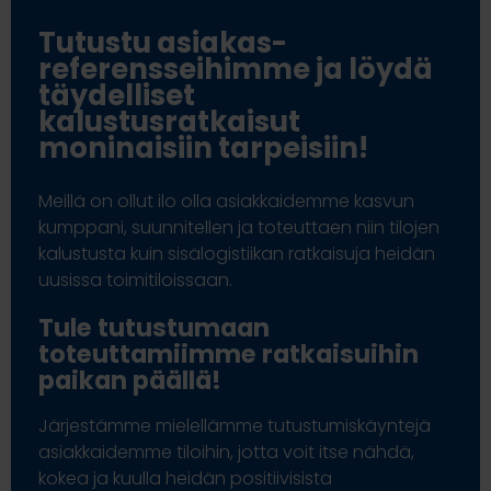
Tutustu asiakas­
referensseihimme ja löydä
täydelliset
kalustusratkaisut
moninaisiin tarpeisiin!
Meillä on ollut ilo olla asiakkaidemme kasvun
kumppani, suunnitellen ja toteuttaen niin tilojen
kalustusta kuin sisälogistiikan ratkaisuja heidän
uusissa toimitiloissaan.
Tule tutustumaan
toteuttamiimme ratkaisuihin
paikan päällä!
Järjestämme mielellämme tutustumiskäyntejä
asiakkaidemme tiloihin, jotta voit itse nähdä,
kokea ja kuulla heidän positiivisista