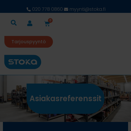
020 778 0860
myynti@stoka.fi
0
Tarjouspyyntö
Asiakasreferenssit