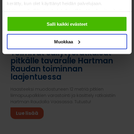
kerätty, kun olet käyttänyt heidän palvelujaan.
Valitsemalla "Yksityiskohdat" tai "Muokkaa" voit vaikuttaa
sallimiisi evästeisiin.
Salli kaikki evästeet
Muokkaa
Toimivat säilytysratkaisut
pitkälle tavaralle Hartman
Raudan toiminnan
laajentuessa
Haasteeksi muodostuneen 12 metriä pitkien
liimapuupalkkien varastointi ja käsittely ratkaistiin
Hartman Raudalla Vaasassa. Tutustu!
Lue lisää