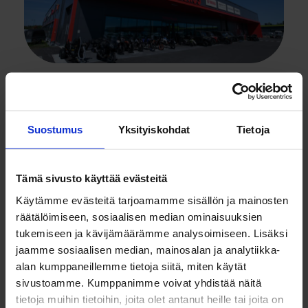
Varastoautomaatilla
tehokkuutta ja ergonomiaa
Tarvikekeskuksen uusiin
Suostumus
Yksityiskohdat
Tietoja
toimitiloihin
Useamman rinnakkain sijoitellun varastoautomaatin
Tämä sivusto käyttää evästeitä
yhteiskäyttöä viritettiin huippuunsa Tarvikekeskuksen
kanssa. Katso video!
Käytämme evästeitä tarjoamamme sisällön ja mainosten
räätälöimiseen, sosiaalisen median ominaisuuksien
Lue lisää
tukemiseen ja kävijämäärämme analysoimiseen. Lisäksi
jaamme sosiaalisen median, mainosalan ja analytiikka-
alan kumppaneillemme tietoja siitä, miten käytät
sivustoamme. Kumppanimme voivat yhdistää näitä
tietoja muihin tietoihin, joita olet antanut heille tai joita on