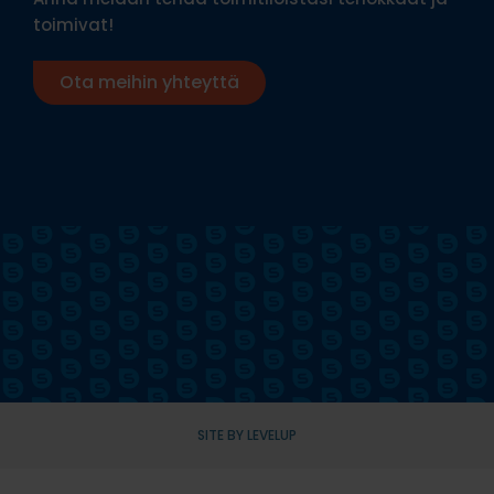
toimivat!
Ota meihin yhteyttä
SITE BY LEVELUP