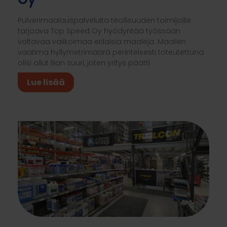
Pulverimaalauspalveluita teollisuuden toimijoille
tarjoava Top Speed Oy hyödyntää työssään
valtavaa valikoimaa erilaisia maaleja. Maalien
vaatima hyllymetrimäärä perinteisesti toteutettuna
olisi ollut liian suuri, joten yritys päätti
Lue lisää