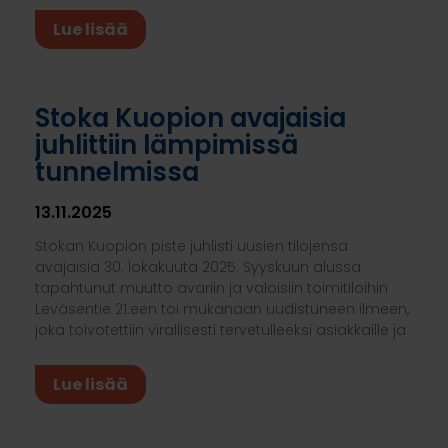
Lue lisää
Stoka Kuopion avajaisia
juhlittiin lämpimissä
tunnelmissa
13.11.2025
Stokan Kuopion piste juhlisti uusien tilojensa
avajaisia 30. lokakuuta 2025. Syyskuun alussa
tapahtunut muutto avariin ja valoisiin toimitiloihin
Leväsentie 21:een toi mukanaan uudistuneen ilmeen,
joka toivotettiin virallisesti tervetulleeksi asiakkaille ja
Lue lisää