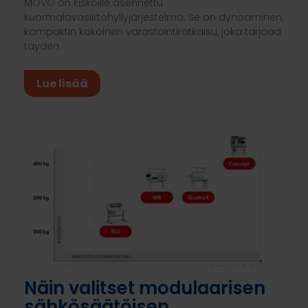
MOVO on kiskoille asennettu
kuormalavasiirtohyllyjärjestelmä. Se on dynaaminen,
kompaktin kokoinen varastointiratkaisu, joka tarjoaa
täyden
Lue lisää
Näin valitset modulaarisen
sähkösäätöisen