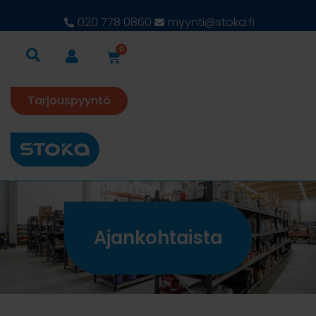
020 778 0860
myynti@stoka.fi
0
Tarjouspyyntö
Ajankohtaista