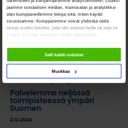
tukemiseen ja kävijämäärämme analysoimiseen. Lisäksi
Lue lisää
jaamme sosiaalisen median, mainosalan ja analytiikka-
alan kumppaneillemme tietoja siitä, miten käytät
sivustoamme. Kumppanimme voivat yhdistää näitä
tietoja muihin tietoihin, joita olet antanut heille tai joita on
kerätty, kun olet käyttänyt heidän palvelujaan.
Valitsemalla "Yksityiskohdat" tai "Muokkaa" voit vaikuttaa
sallimiisi evästeisiin.
Salli kaikki evästeet
Muokkaa
Palvelemme neljässä
toimipisteessä ympäri
Suomen
2.12.2024