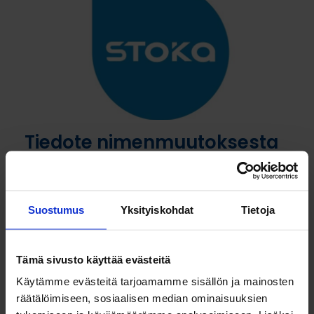
Tiedote nimenmuutoksesta
– yhtiömme uudet nimet
vahvistavat yhteistä
suuntaa
Suostumus
Yksityiskohdat
Tietoja
2.12.2024
Tiedote nimenmuutoksesta – yhtiömme uudet
Tämä sivusto käyttää evästeitä
nimet vahvistavat yhteistä suuntaa. Muutoksen
myötä yhdistämme toimintamme vahvemmin
Käytämme evästeitä tarjoamamme sisällön ja mainosten
yhteisen Stoka-nimen alle.
räätälöimiseen, sosiaalisen median ominaisuuksien