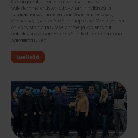
Stokan ja Eritoimen yhdistymisen myötä
palvelemme entistä kattavammin neljässä eri
toimipisteessämme ympäri Suomen: Oulussa,
Vaasassa, Jyväskylässä ja Kuopiossa. Yhdistyminen
on vahvistanut resurssejamme ja laajentanut
palveluverkostoamme, mikä tarkoittaa parempaa
paikallista tukea
Lue lisää