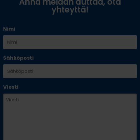
Anna meidän auttaa, ota
yhteyttä!
Nimi
Sähköposti
Viesti