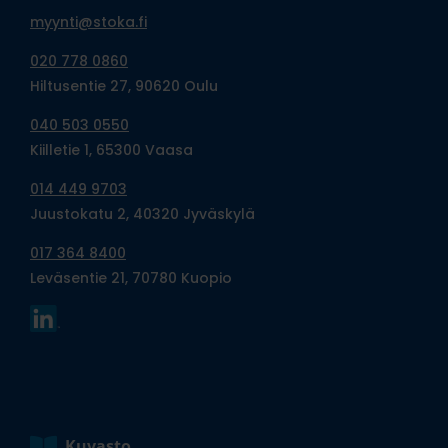
myynti@stoka.fi
020 778 0860
Hiltusentie 27, 90620 Oulu
040 503 0550
Kiilletie 1, 65300 Vaasa
014 449 9703
Juustokatu 2, 40320 Jyväskylä
017 364 8400
Leväsentie 21, 70780 Kuopio
Kuvasto