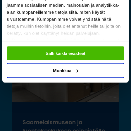
laajentuessa
jaamme sosiaalisen median, mainosalan ja analytiikka-
alan kumppaneillemme tietoja siitä, miten käytät
sivustoamme. Kumppanimme voivat yhdistää näitä
Lue lisää »
tietoja muihin tietoihin, joita olet antanut heille tai joita on
kerätty, kun olet käyttänyt heidän palvelujaan.
Valitsemalla "Yksityiskohdat" tai "Muokkaa" voit vaikuttaa
sallimiisi evästeisiin.
Salli kaikki evästeet
Muokkaa
Saamelaismuseon ja
luontokeskuksen esineistölle