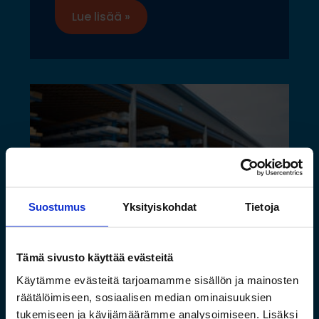
Lue lisää »
Suostumus
Yksityiskohdat
Tietoja
Tämä sivusto käyttää evästeitä
Toimivat säilytysratkaisut
Käytämme evästeitä tarjoamamme sisällön ja mainosten
pitkälle tavaralle Hartman
räätälöimiseen, sosiaalisen median ominaisuuksien
Raudan toiminnan
tukemiseen ja kävijämäärämme analysoimiseen. Lisäksi