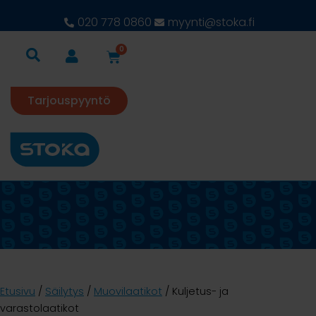
020 778 0860
myynti@stoka.fi
0
Tarjouspyyntö
Etusivu
/
Säilytys
/
Muovilaatikot
/ Kuljetus- ja
varastolaatikot