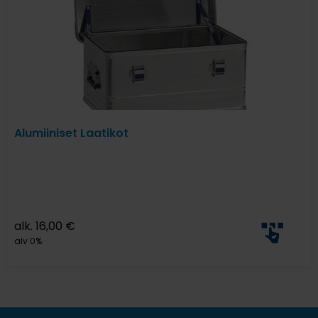
Alumiiniset Laatikot
alk.
16,00
€
alv 0%