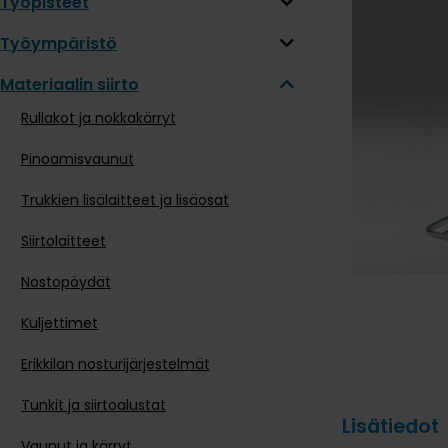
Työpisteet
Työympäristö
Materiaalin siirto
Rullakot ja nokkakärryt
Pinoamisvaunut
Trukkien lisälaitteet ja lisäosat
Siirtolaitteet
Nostopöydät
Kuljettimet
Erikkilan nosturijärjestelmät
Tunkit ja siirtoalustat
Lisätiedot
Vaunut ja kärryt