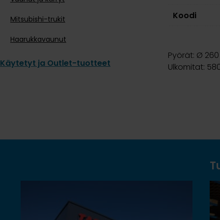
Koodi
Mitsubishi-trukit
Haarukkavaunut
Pyörät: Ø 260 
Käytetyt ja Outlet-tuotteet
Ulkomitat: 58
T