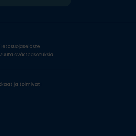
Tietosuojaseloste
uuta evästeasetuksia
kaat ja toimivat!