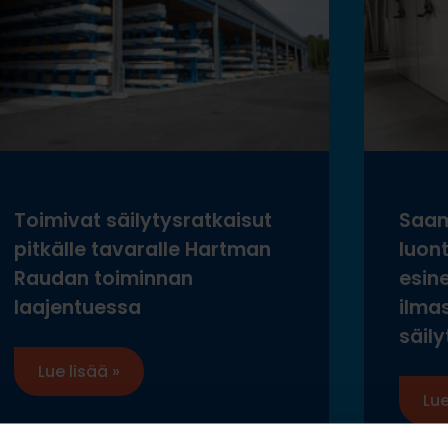
Toimivat säilytysratkaisut
Saam
pitkälle tavaralle Hartman
luon
Raudan toiminnan
esine
laajentuessa
ilma
säily
Lue lisää »
Lue