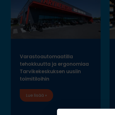
Varastoautomaatilla
tehokkuutta ja ergonomiaa
Tarvikekeskuksen uusiin
toimitiloihin
Lue lisää »