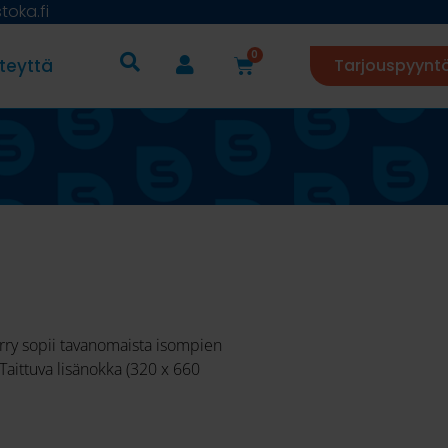
oka.fi
0
teyttä
Tarjouspyynt
ry sopii tavanomaista isompien
Taittuva lisänokka (320 x 660