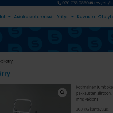
020 778 0860
myynti@st
lut
Asiakasreferenssit
Yritys
Kuvasto
Ota yh
okärry
rry
Kotimainen Jumbokär
pakkausten siirtoon. 
mm) vakiona.
300 KG kantavuus.