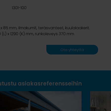
1301-100
x 85 mm, ilmakumit, teräsvanteet, kuulalaakerit.
0 (L) x 1290 (K) mm, runkoleveys 370 mm.
Ota yhteyttä
utustu asiakasreferensseihin