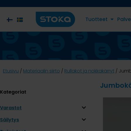
Tuotteet
Palve
Etusivu
/
Materiaalin siirto
/
Rullakot ja nokkakärryt
/ Jumb
Jumbokä
Kategoriat
Varastot
Säilytys