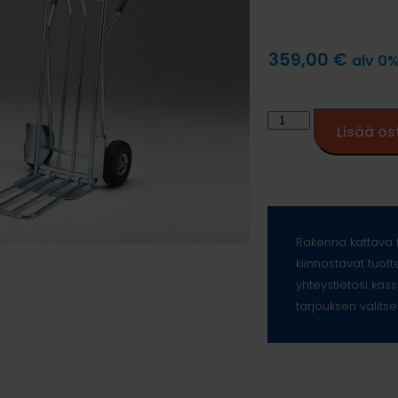
359,00
€
alv 0
Lisää os
Rakenna kattava t
kiinnostavat tuott
yhteystietosi kass
tarjouksen valitse