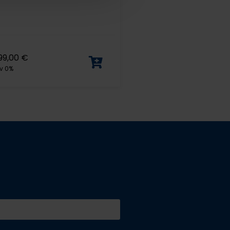
99,00
€
v 0%