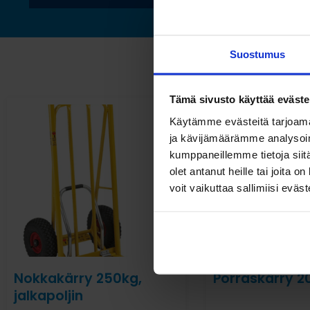
Suostumus
Tämä sivusto käyttää eväste
Käytämme evästeitä tarjoama
ja kävijämäärämme analysoim
kumppaneillemme tietoja siitä
olet antanut heille tai joita 
voit vaikuttaa sallimiisi eväste
Nokkakärry 250kg,
Porraskärry 2
jalkapoljin