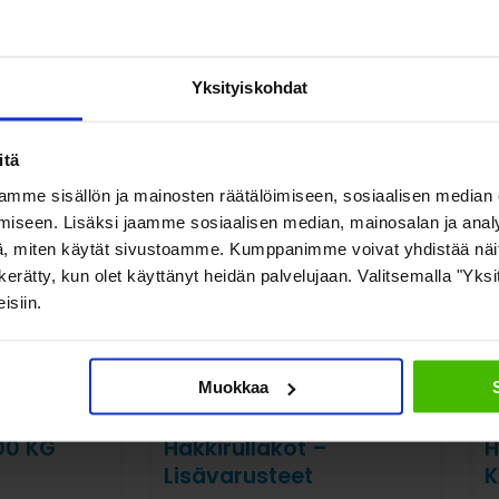
Yksityiskohdat
Katso myös nämä
itä
mme sisällön ja mainosten räätälöimiseen, sosiaalisen median
iseen. Lisäksi jaamme sosiaalisen median, mainosalan ja analy
, miten käytät sivustoamme. Kumppanimme voivat yhdistää näitä t
on kerätty, kun olet käyttänyt heidän palvelujaan. Valitsemalla "Yk
isiin.
Muokkaa
00 KG
Häkkirullakot –
H
Lisävarusteet
K