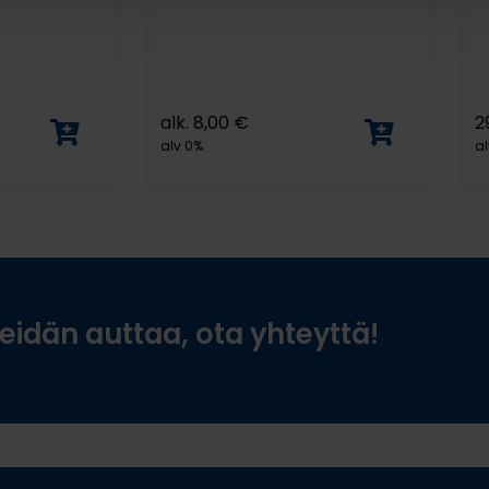
alk.
8,00
€
2
alv 0%
al
idän auttaa, ota yhteyttä!