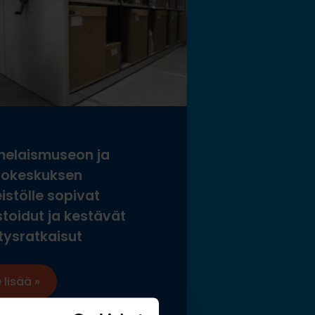
elaismuseon ja
tokeskuksen
istölle sopivat
stoidut ja kestävät
tysratkaisut
 lisää »