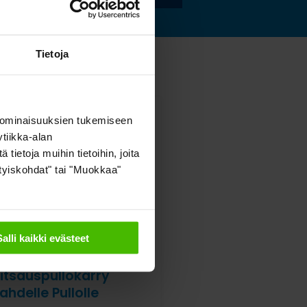
Tietoja
 ominaisuuksien tukemiseen
tiikka-alan
ietoja muihin tietoihin, joita
sityiskohdat" tai "Muokkaa"
Salli kaikki evästeet
itsauspullokärry
ahdelle Pullolle