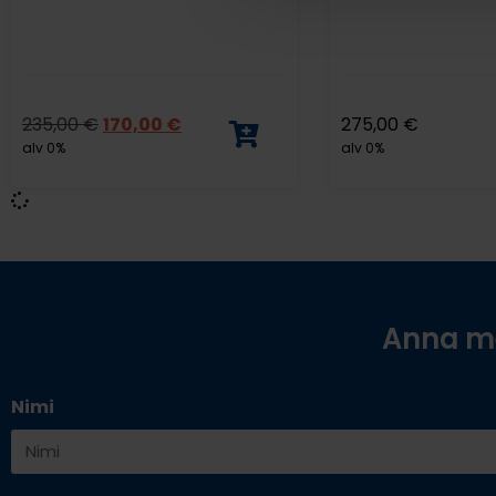
235,00
€
170,00
€
275,00
€
alv 0%
alv 0%
Anna me
Nimi