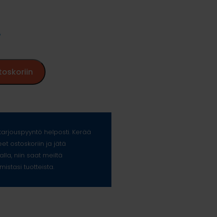
%
toskoriin
arjouspyyntö helposti. Kerää
eet ostoskoriin ja jätä
alla, niin saat meiltä
mistasi tuotteista.