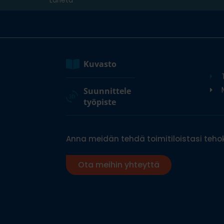
Kuvasto
M
Suunnittele
työpiste
Anna meidän tehdä toimitiloistasi tehok
Ota meihin yhteyttä