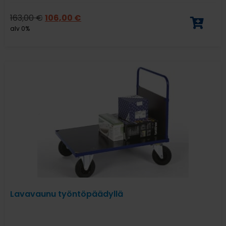
163,00
€
106,00
€
alv 0%
Lavavaunu työntöpäädyllä