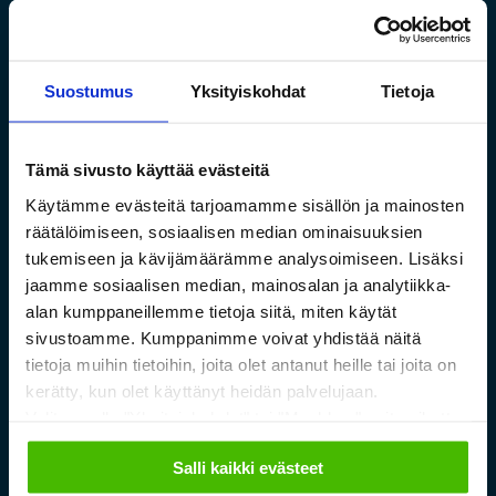
Suostumus
Yksityiskohdat
Tietoja
Tämä sivusto käyttää evästeitä
Käytämme evästeitä tarjoamamme sisällön ja mainosten
Saamelaismuseon ja
räätälöimiseen, sosiaalisen median ominaisuuksien
luontokeskuksen esineistölle
tukemiseen ja kävijämäärämme analysoimiseen. Lisäksi
sopivat ilmastoidut ja
jaamme sosiaalisen median, mainosalan ja analytiikka-
alan kumppaneillemme tietoja siitä, miten käytät
kestävät säilytysratkaisut
sivustoamme. Kumppanimme voivat yhdistää näitä
tietoja muihin tietoihin, joita olet antanut heille tai joita on
Lue lisää »
kerätty, kun olet käyttänyt heidän palvelujaan.
Valitsemalla "Yksityiskohdat" tai "Muokkaa" voit vaikuttaa
sallimiisi evästeisiin.
Salli kaikki evästeet