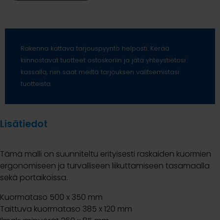
Rakenna kattava tarjouspyyntö helposti. Kerää
kiinnostavat tuotteet ostoskoriin ja jätä yhteystietosi
kassalla, niin saat meiltä tarjouksen valitsemistasi
tuotteista.
Lisätiedot
Tämä malli on suunniteltu erityisesti raskaiden kuormien
ergonomiseen ja turvalliseen liikuttamiseen tasamaalla
sekä portaikoissa.
Kuormataso 500 x 350 mm
Taittuva kuormataso 385 x 120 mm