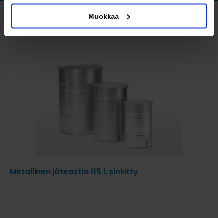
Muokkaa
Katso myös nämä
Metallinen jäteastia 115 l, sinkitty