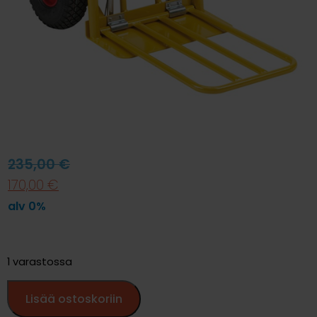
235,00
€
170,00
€
alv 0%
1 varastossa
Lisää ostoskoriin