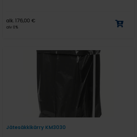
alk.
176,00
€
alv 0%
Jätesäkkikärry KM3030