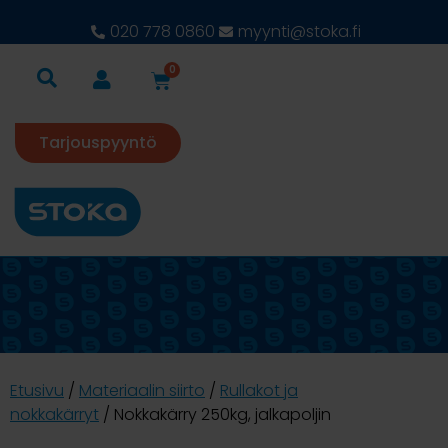
020 778 0860
myynti@stoka.fi
0
Tarjouspyyntö
Etusivu
/
Materiaalin siirto
/
Rullakot ja
nokkakärryt
/ Nokkakärry 250kg, jalkapoljin