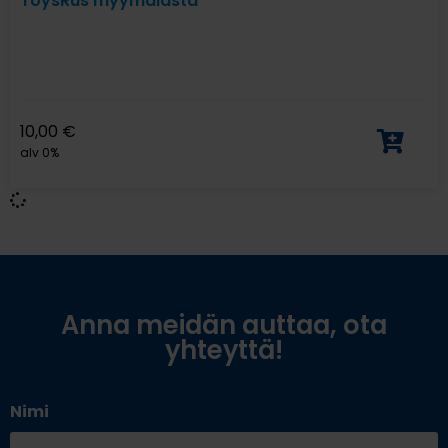
ToysRus myymälästä
10,00
€
alv 0%
Anna meidän auttaa, ota
yhteyttä!
Nimi