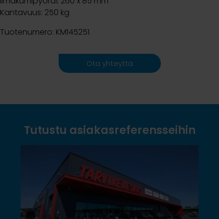
Ilmakumipyörät 260 x 85 mm
Kantavuus: 250 kg
Tuotenumero: KM145251
Ota yhteyttä
Tutustu asiakasreferensseihin