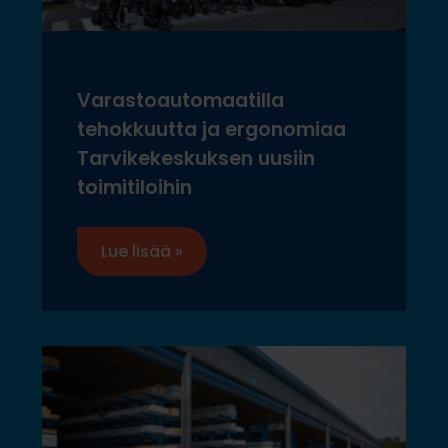
Varastoautomaatilla
tehokkuutta ja ergonomiaa
Tarvikekeskuksen uusiin
toimitiloihin
Lue lisää »