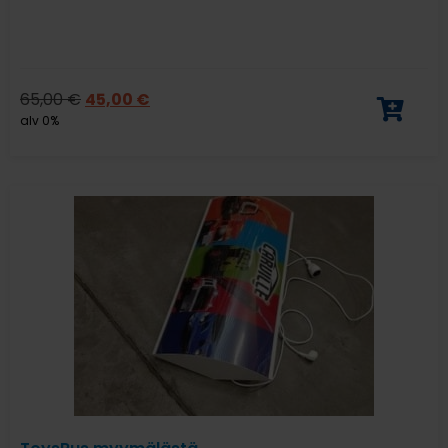
65,00
€
45,00
€
alv 0%