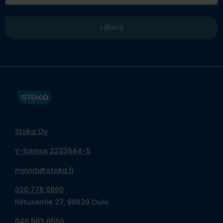
Stoka Oy
Y-tunnus 2233644-5
myynti@stoka.fi
020 778 0860
Hiltusentie 27, 90620 Oulu
040 503 0550