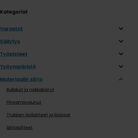
Kategoriat
Varastot
Säilytys
Työpisteet
Työympäristö
Materiaalin siirto
Rullakot ja nokkakärryt
Pinoamisvaunut
Trukkien lisälaitteet ja lisäosat
Siirtolaitteet