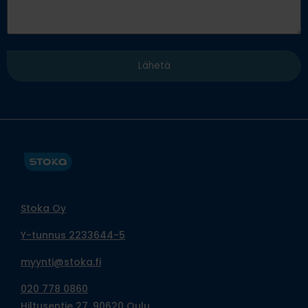
Stoka Oy
Y-tunnus 2233644-5
myynti@stoka.fi
020 778 0860
Hiltusentie 27, 90620 Oulu