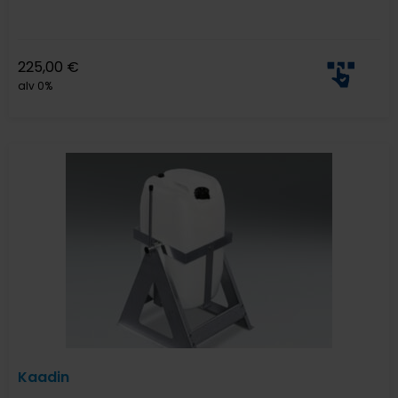
225,00
€
alv 0%
Kaadin