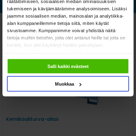
räätälöimiseen, sosiaalisen median ominaisuuksien
tukemiseen ja kävijämäärämme analysoimiseen. Lisäksi
jaamme sosiaalisen median, mainosalan ja analytiikka-
alan kumppaneillemme tietoja siitä, miten käytät
Katso myös nämä
sivustoamme. Kumppanimme voivat yhdistää näitä
tietoja muihin tietoihin, joita olet antanut heille tai joita on
kerätty, kun olet käyttänyt heidän palvelujaan.
Valitsemalla "Yksityiskohdat" tai "Muokkaa" voit vaikuttaa
sallimiisi evästeisiin.
Salli kaikki evästeet
Muokkaa
Kemikaaliturva-allas