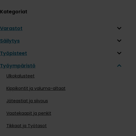
Kategoriat
Varastot
Säilytys
Työpisteet
Työympäristö
Ulkokalusteet
Kippikontit ja valuma-altaat
Jäteastiat ja siivous
Vaatekaapit ja penkit
Tikkaat ja Työtasot