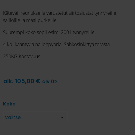
Kätevät, reunuksella varustetut siirtoalustat tynnyreille,
säiliöille ja maalipurkeille.
Suurempi koko sopii esim. 200 l tynnyreille.
4 kpl kääntyviä nailonpyöriä. Sähkösinkittyä terästä.
250KG Kantavuus.
alk.
105,00
€
alv 0%
Koko