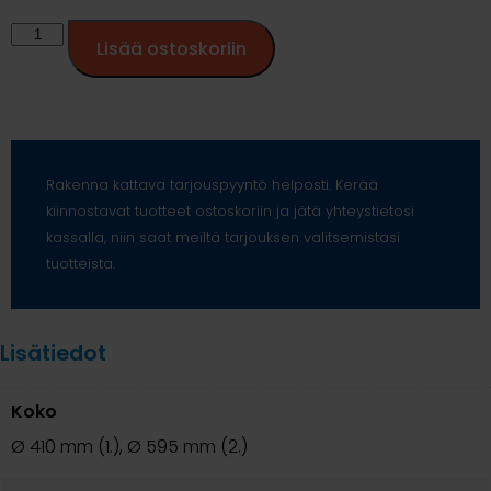
Lisää ostoskoriin
Rakenna kattava tarjouspyyntö helposti. Kerää
kiinnostavat tuotteet ostoskoriin ja jätä yhteystietosi
kassalla, niin saat meiltä tarjouksen valitsemistasi
tuotteista.
Lisätiedot
Koko
Ø 410 mm (1.), Ø 595 mm (2.)