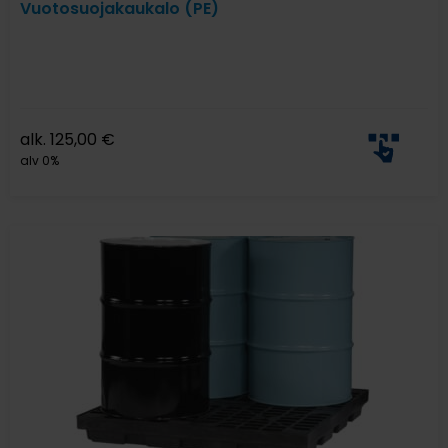
Vuotosuojakaukalo (PE)
alk.
125,00
€
alv 0%