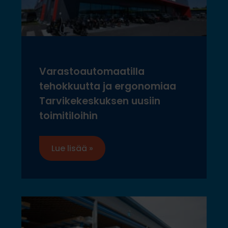
Varastoautomaatilla
tehokkuutta ja ergonomiaa
Tarvikekeskuksen uusiin
toimitiloihin
Lue lisää »