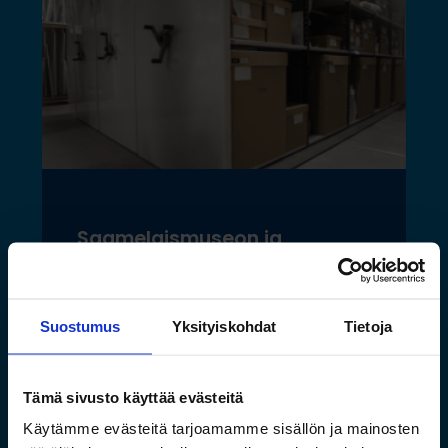
Saamelaismuseon ja
luontokeskuksen esineistölle
sopivat ilmastoidut ja
kestävät säilytysratkaisut
Suostumus
Yksityiskohdat
Tietoja
Lue lisää »
Tämä sivusto käyttää evästeitä
Käytämme evästeitä tarjoamamme sisällön ja mainosten