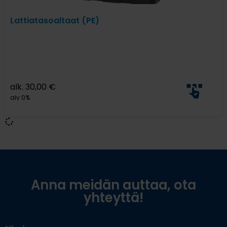
Lattiatasoaltaat (PE)
alk.
30,00
€
alv 0%
Anna meidän auttaa, ota
yhteyttä!