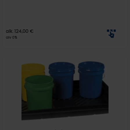
alk.
124,00
€
alv 0%