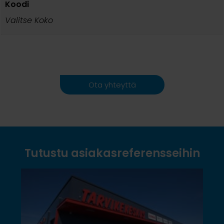
Koodi
Valitse Koko
Ota yhteyttä
Tutustu asiakasreferensseihin