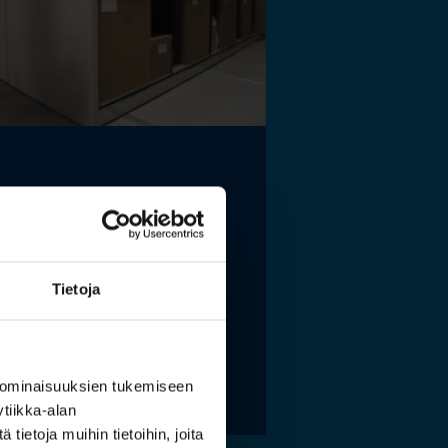
elaismuseon ja
tokeskuksen
istölle sopivat
stoidut ja kestävät
Tietoja
tysratkaisut
 lisää »
 ominaisuuksien tukemiseen
tiikka-alan
ietoja muihin tietoihin, joita