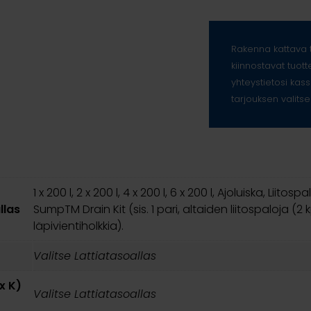
Rakenna kattava t
kiinnostavat tuott
yhteystietosi kass
tarjouksen valitse
1 x 200 l, 2 x 200 l, 4 x 200 l, 6 x 200 l, Ajoluiska, Liito
llas
SumpTM Drain Kit (sis. 1 pari, altaiden liitospaloja (2 k
läpivientiholkkia).
Valitse Lattiatasoallas
 x K)
Valitse Lattiatasoallas