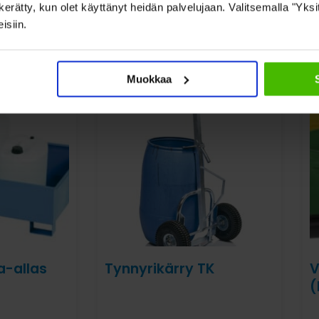
on kerätty, kun olet käyttänyt heidän palvelujaan. Valitsemalla "Yk
isiin.
Katso myös nämä
Muokkaa
a-allas
Tynnyrikärry TK
V
(