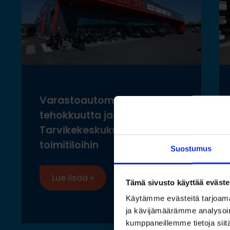
Varastoautomaatilla
tehokkuutta ja ergonomiaa
Tarvikekeskuksen uusiin
toimitiloihin
Suostumus
Lue lisää »
Tämä sivusto käyttää eväste
Käytämme evästeitä tarjoama
ja kävijämäärämme analysoim
kumppaneillemme tietoja siitä