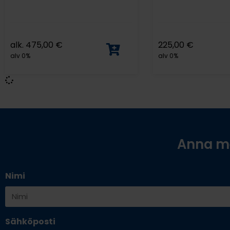
alk.
475,00
€
225,00
€
alv 0%
alv 0%
Anna me
Nimi
Sähköposti