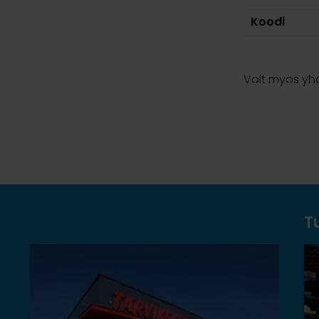
Koodi
Voit myös yhd
T