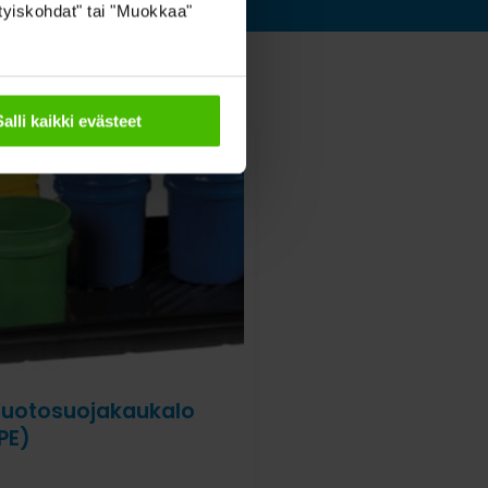
sityiskohdat" tai "Muokkaa"
Salli kaikki evästeet
uotosuojakaukalo
PE)