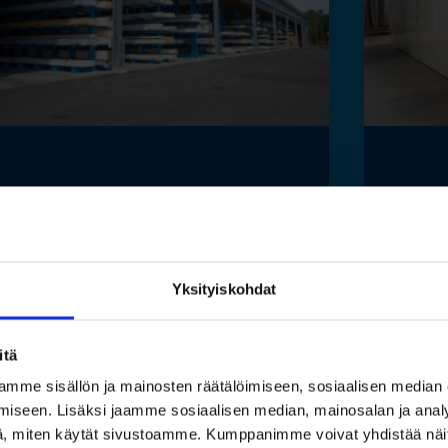
Toimivat säilytysratkaisut
Saam
pitkälle tavaralle Hartman
luon
Raudan toiminnan
esine
laajentuessa
ilma
Yksityiskohdat
säily
Lue lisää »
itä
Lue
mme sisällön ja mainosten räätälöimiseen, sosiaalisen median
iseen. Lisäksi jaamme sosiaalisen median, mainosalan ja analy
, miten käytät sivustoamme. Kumppanimme voivat yhdistää näitä t