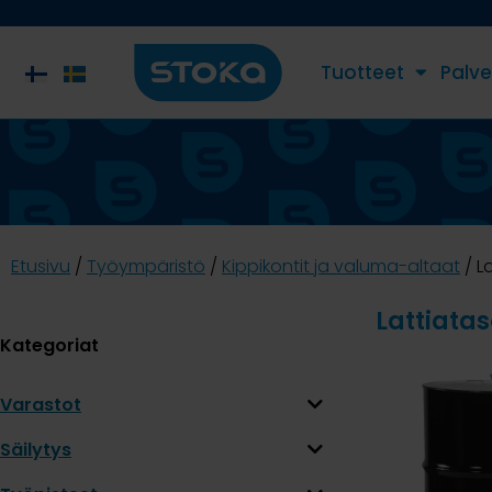
Tuotteet
Palve
Etusivu
/
Työympäristö
/
Kippikontit ja valuma-altaat
/ L
Lattiatas
Kategoriat
Varastot
Säilytys