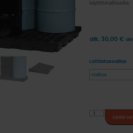
käyttöturvallisuutta.
alk.
30,00
€
al
Lattiatasoallas
Lisää os