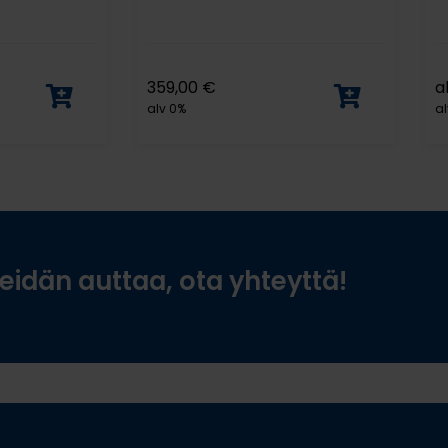
359,00
€
a
alv 0%
al
idän auttaa, ota yhteyttä!