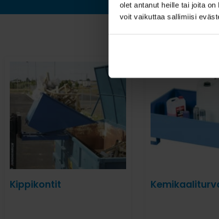
olet antanut heille tai joita 
voit vaikuttaa sallimiisi eväste
Kippikontit
Kemikaaliturv