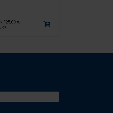
lk.
125,00
€
v 0%