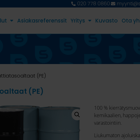
020 778 0860
myynti@st
lut
Asiakasreferenssit
Yritys
Kuvasto
Ota yh
attiatasoaltaat (PE)
oaltaat (PE)
100 % kierrätysmuovis
kemikaalien, happoje
varastointiin.
Liukumaton ajoluiska