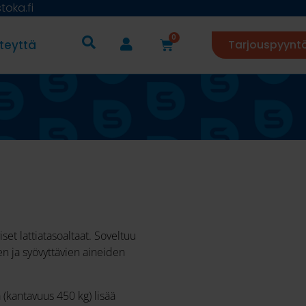
oka.fi
0
teyttä
Tarjouspyynt
et lattiatasoaltaat. Soveltuu
n ja syövyttävien aineiden
 (kantavuus 450 kg) lisää