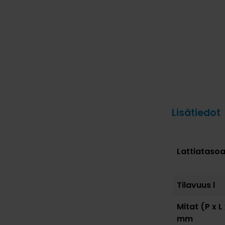
Lisätiedot
Lattiatasoa
Tilavuus l
Mitat (P x L
mm