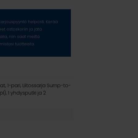
arjouspyyntö helposti. Kerää
eet ostoskoriin ja jätä
alla, niin saat meiltä
mistasi tuotteista.
spalat, 1-pari, Liitossarja Sump-to-
pl), 1 yhdysputki ja 2