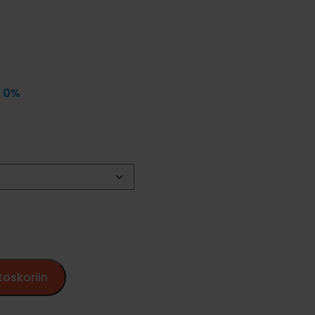
v 0%
toskoriin