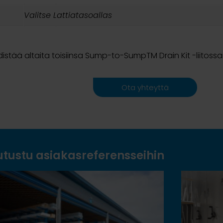
Valitse Lattiatasoallas
istää altaita toisiinsa Sump-to-SumpTM Drain Kit -liitossar
Ota yhteyttä
utustu asiakasreferensseihin