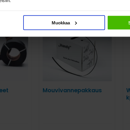
isiin.
Katso myös nämä
Muokkaa
eet
Mouvivannepakkaus
W
k