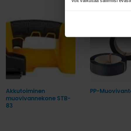
voit vaikuttaa sallimiisi eväste
Akkutoiminen
PP-Muovivant
muovivannekone STB-
83