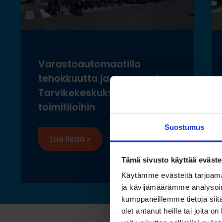
Varastoautomaatilla
tehokkuutta ja ergonomiaa
Tarvikekeskuksen uusiin
toimitiloihin
Suostumus
Lue lisää »
Tämä sivusto käyttää eväste
Käytämme evästeitä tarjoama
ja kävijämäärämme analysoim
kumppaneillemme tietoja siitä
olet antanut heille tai joita 