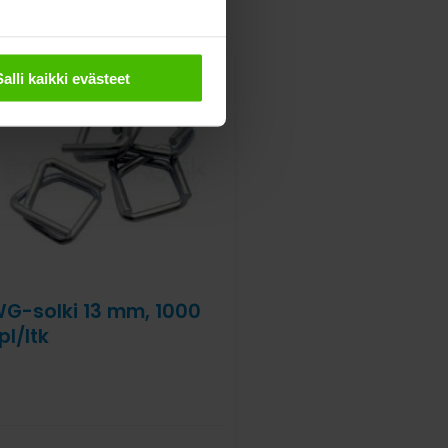
Salli kaikki evästeet
G-solki 13 mm, 1000
pl/ltk