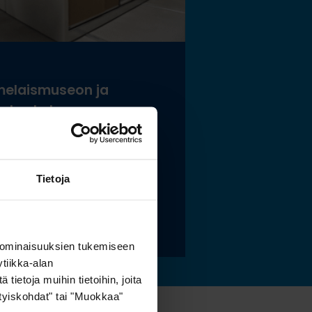
elaismuseon ja
tokeskuksen
istölle sopivat
stoidut ja kestävät
tysratkaisut
Tietoja
 lisää »
 ominaisuuksien tukemiseen
tiikka-alan
ietoja muihin tietoihin, joita
sityiskohdat" tai "Muokkaa"