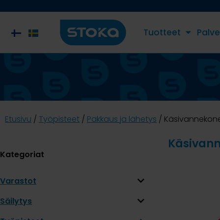
Tuotteet
Palve
Etusivu
/
Työpisteet
/
Pakkaus ja lähetys
/ Käsivannekon
Käsivan
Kategoriat
Varastot
Säilytys