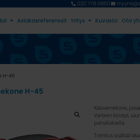
020 778 0860
myynti@st
lut
Asiakasreferenssit
Yritys
Kuvasto
Ota yh
e H-45
nekone H-45
Käsivannekone, joss
Vanteen kiristys, sau
painalluksella.
Toimitus sisältää lat