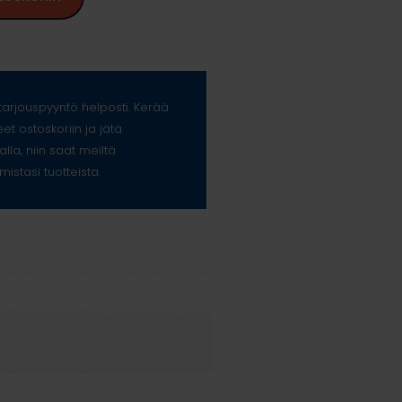
arjouspyyntö helposti. Kerää
eet ostoskoriin ja jätä
alla, niin saat meiltä
mistasi tuotteista.