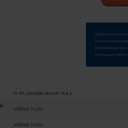
Rakenna kattava t
kiinnostavat tuott
yhteystietosi kass
tarjouksen valitse
H-45, Lisäakku Bosch 14,4 V
s
Valitse Tuote
Valitse Tuote