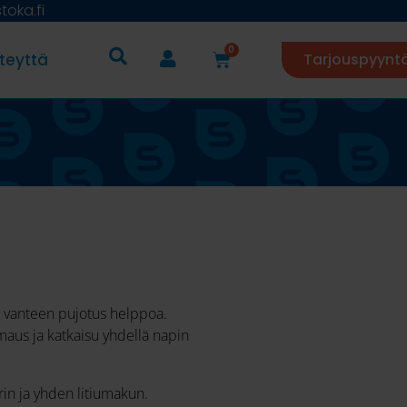
oka.fi
0
teyttä
Tarjouspyynt
a vanteen pujotus helppoa.
maus ja katkaisu yhdellä napin
urin ja yhden litiumakun.