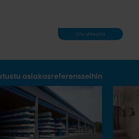
Ota yhteyttä
utustu asiakasreferensseihin