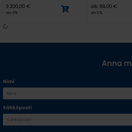
3 200,00
€
alk.
69,00
€
alv 0%
alv 0%
Anna me
Nimi
Sähköposti