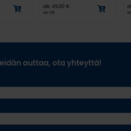
alk.
45,00
€
a
alv 0%
al
idän auttaa, ota yhteyttä!