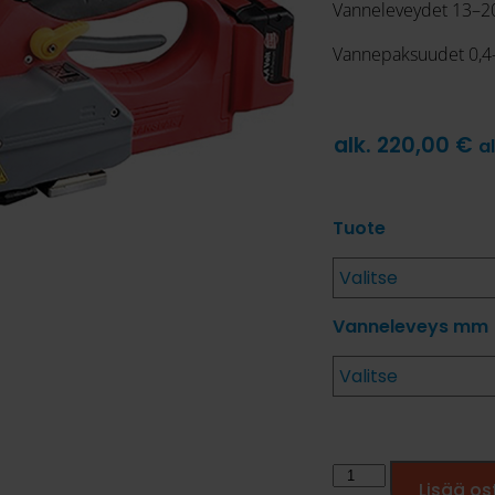
Vanneleveydet 13–
Vannepaksuudet 0,4
alk.
220,00
€
a
Tuote
Vanneleveys mm
Lisää os