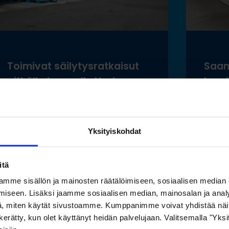
Toimivat säilytysratkaisut
Saam
pitkälle tavaralle Hartman
luon
Raudan toiminnan
esine
laajentuessa
ilma
säily
Yksityiskohdat
Lue lisää »
Lue
itä
mme sisällön ja mainosten räätälöimiseen, sosiaalisen median
iseen. Lisäksi jaamme sosiaalisen median, mainosalan ja analy
, miten käytät sivustoamme. Kumppanimme voivat yhdistää näitä t
on kerätty, kun olet käyttänyt heidän palvelujaan. Valitsemalla "Yk