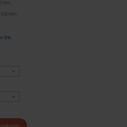
20 mm.
–0,8 mm.
lv 0%
toskoriin