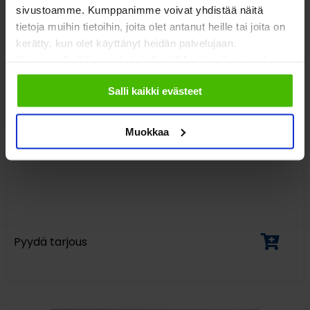
sivustoamme. Kumppanimme voivat yhdistää näitä
tietoja muihin tietoihin, joita olet antanut heille tai joita on
kerätty, kun olet käyttänyt heidän palvelujaan.
Valitsemalla "Yksityiskohdat" tai "Muokkaa" voit vaikuttaa
sallimiisi evästeisiin.
Salli kaikki evästeet
Muokkaa
Valvomotuolit
Pyydä tarjous