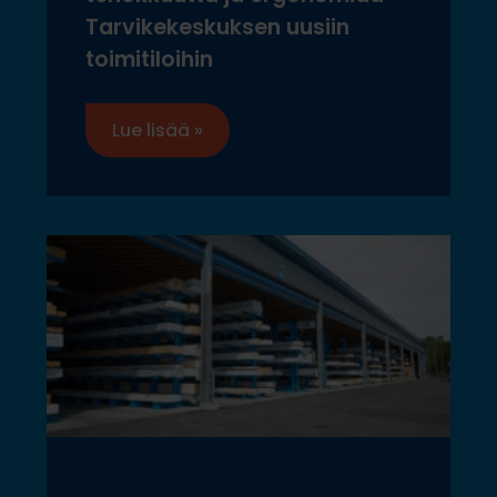
Tarvikekeskuksen uusiin
toimitiloihin
Lue lisää »