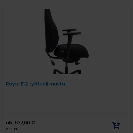
Royal E12 työtuoli musta
alk.
632,00
€
alv 0%