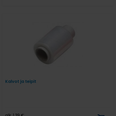
Kalvot ja teipit
alk.
1,39
€