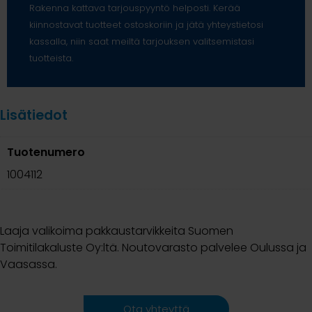
Rakenna kattava tarjouspyyntö helposti. Kerää
kiinnostavat tuotteet ostoskoriin ja jätä yhteystietosi
kassalla, niin saat meiltä tarjouksen valitsemistasi
tuotteista.
Lisätiedot
Tuotenumero
1004112
Laaja valikoima pakkaustarvikkeita Suomen
Toimitilakaluste Oy:ltä. Noutovarasto palvelee Oulussa ja
Vaasassa.
Ota yhteyttä