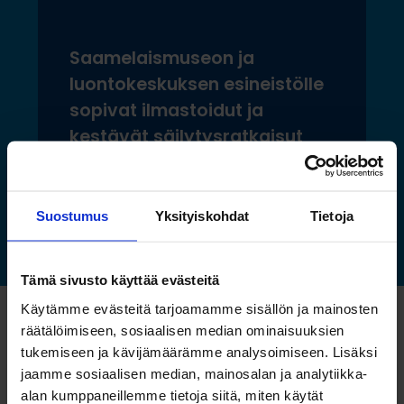
Saamelaismuseon ja
luontokeskuksen esineistölle
sopivat ilmastoidut ja
kestävät säilytysratkaisut
Lue lisää »
Suostumus
Yksityiskohdat
Tietoja
Tämä sivusto käyttää evästeitä
Käytämme evästeitä tarjoamamme sisällön ja mainosten
Katso myös nämä
räätälöimiseen, sosiaalisen median ominaisuuksien
tukemiseen ja kävijämäärämme analysoimiseen. Lisäksi
jaamme sosiaalisen median, mainosalan ja analytiikka-
alan kumppaneillemme tietoja siitä, miten käytät