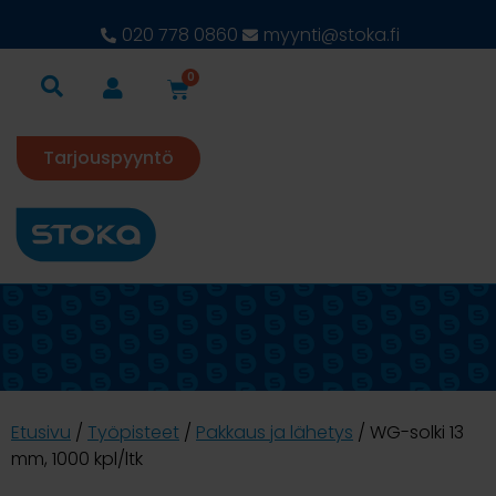
020 778 0860
myynti@stoka.fi
0
Tarjouspyyntö
Etusivu
/
Työpisteet
/
Pakkaus ja lähetys
/ WG-solki 13
mm, 1000 kpl/ltk