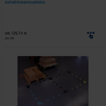
Asfalttiasennuskisko
alk.
129,74
€
alv 0%