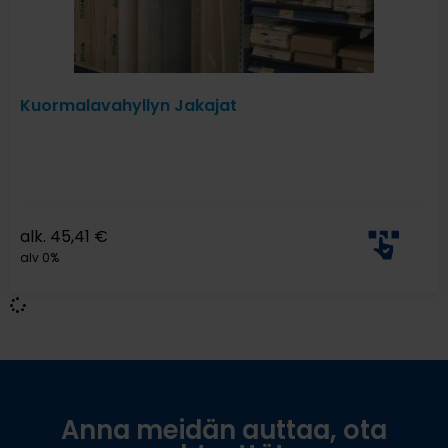
Kuormalavahyllyn Jakajat
alk.
45,41
€
alv 0%
Anna meidän auttaa, ota