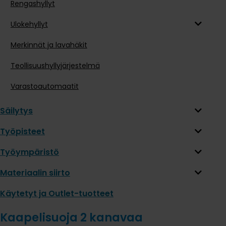
Rengashyllyt
Ulokehyllyt
Merkinnät ja lavahäkit
Teollisuushyllyjärjestelmä
Varastoautomaatit
Säilytys
Työpisteet
Työympäristö
Materiaalin siirto
Käytetyt ja Outlet-tuotteet
Kaapelisuoja 2 kanavaa