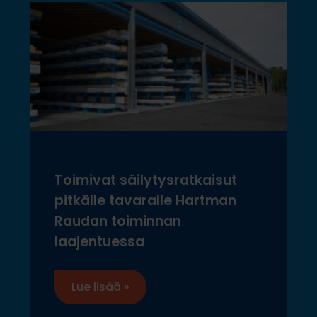
Toimivat säilytysratkaisut
pitkälle tavaralle Hartman
Raudan toiminnan
laajentuessa
Lue lisää »