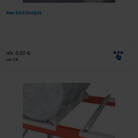
Merkintäteipit
alk.
6,50
€
alv 0%