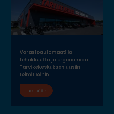
Varastoautomaatilla
tehokkuutta ja ergonomiaa
Tarvikekeskuksen uusiin
toimitiloihin
Lue lisää »