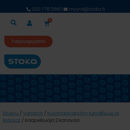
020 778 0860
myynti@stoka.fi
0
Tarjouspyyntö
Etusivu
/
Varastot
/
Kuormalavahyllyn turvallisuus ja
lisäosat
/ Kaapelisuoja 2 kanavaa