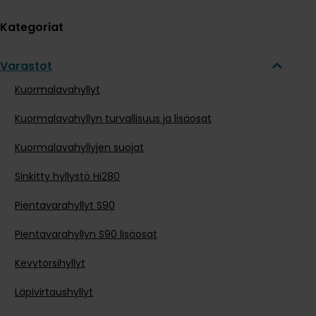
Kategoriat
Varastot
Kuormalavahyllyt
Kuormalavahyllyn turvallisuus ja lisäosat
Kuormalavahyllyjen suojat
Sinkitty hyllystö Hi280
Pientavarahyllyt S90
Pientavarahyllyn S90 lisäosat
Kevytorsihyllyt
Läpivirtaushyllyt