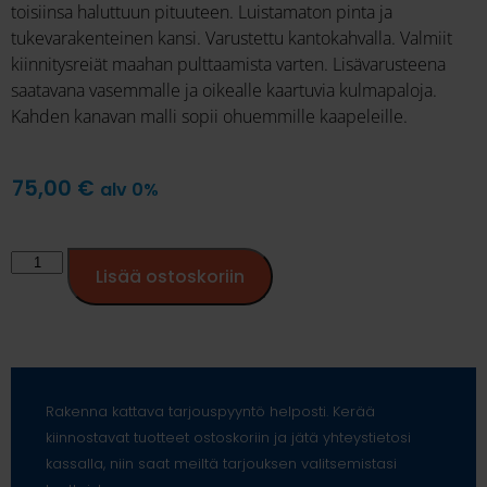
toisiinsa haluttuun pituuteen. Luistamaton pinta ja
tukevarakenteinen kansi. Varustettu kantokahvalla. Valmiit
kiinnitysreiät maahan pulttaamista varten. Lisävarusteena
saatavana vasemmalle ja oikealle kaartuvia kulmapaloja.
Kahden kanavan malli sopii ohuemmille kaapeleille.
75,00
€
alv 0%
Lisää ostoskoriin
Rakenna kattava tarjouspyyntö helposti. Kerää
kiinnostavat tuotteet ostoskoriin ja jätä yhteystietosi
kassalla, niin saat meiltä tarjouksen valitsemistasi