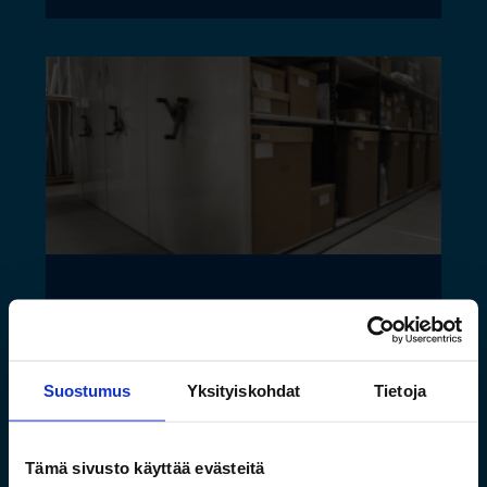
Saamelaismuseon ja
luontokeskuksen esineistölle
sopivat ilmastoidut ja
Suostumus
Yksityiskohdat
Tietoja
kestävät säilytysratkaisut
Tämä sivusto käyttää evästeitä