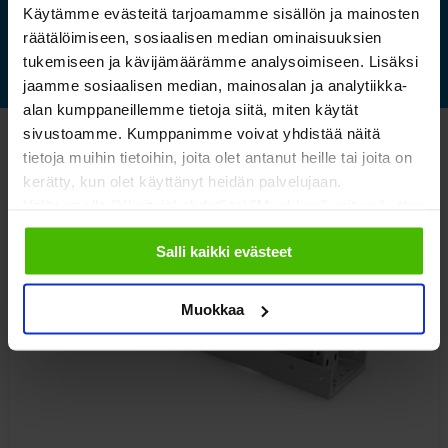
Lue lisää »
Käytämme evästeitä tarjoamamme sisällön ja mainosten
räätälöimiseen, sosiaalisen median ominaisuuksien
tukemiseen ja kävijämäärämme analysoimiseen. Lisäksi
jaamme sosiaalisen median, mainosalan ja analytiikka-
alan kumppaneillemme tietoja siitä, miten käytät
sivustoamme. Kumppanimme voivat yhdistää näitä
Katso myös nämä
tietoja muihin tietoihin, joita olet antanut heille tai joita on
kerätty, kun olet käyttänyt heidän palvelujaan.
Valitsemalla "Yksityiskohdat" tai "Muokkaa" voit vaikuttaa
sallimiisi evästeisiin.
Salli kaikki evästeet
Muokkaa