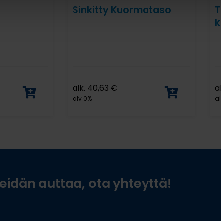
t
Sinkitty Kuormataso
T
k
alk.
40,63
€
a
alv 0%
al
idän auttaa, ota yhteyttä!