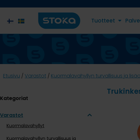
Tuotteet
Palve
Etusivu
/
Varastot
/
Kuormalavahyllyn turvallisuus ja lisä
Trukinkes
Kategoriat
Varastot
Kuormalavahyllyt
Kuormalavahyllyn turvallisuus ja