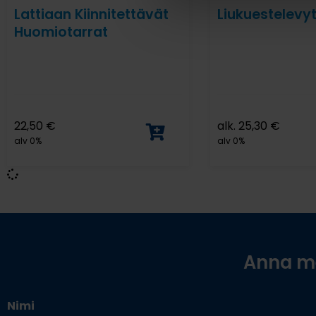
Lattiaan Kiinnitettävät
Liukuestelevy
Huomiotarrat
22,50
€
alk.
25,30
€
alv 0%
alv 0%
Anna me
Nimi