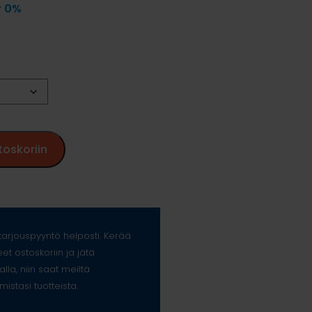
v 0%
toskoriin
arjouspyyntö helposti. Kerää
eet ostoskoriin ja jätä
alla, niin saat meiltä
mistasi tuotteista.