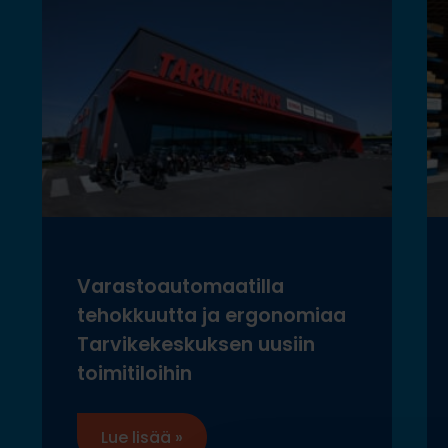
Varastoautomaatilla
tehokkuutta ja ergonomiaa
Tarvikekeskuksen uusiin
toimitiloihin
Lue lisää »