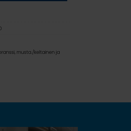
0
oranssi, musta./keltainen ja