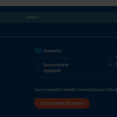
Kuvasto
M
Suunnittele
työpiste
Anna meidän tehdä toimitiloistasi tehok
Ota meihin yhteyttä