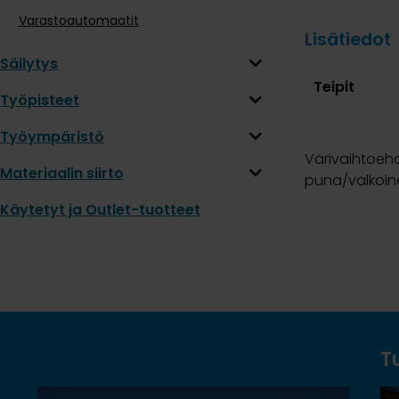
Varastoautomaatit
Lisätiedot
Säilytys
Teipit
Työpisteet
Työympäristö
Värivaihtoehdo
Materiaalin siirto
puna/valkoin
Käytetyt ja Outlet-tuotteet
T