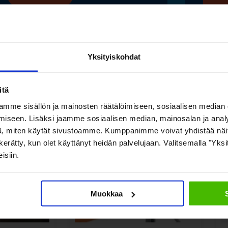
Lue
Yksityiskohdat
Katso myös nämä
itä
mme sisällön ja mainosten räätälöimiseen, sosiaalisen median
iseen. Lisäksi jaamme sosiaalisen median, mainosalan ja analy
, miten käytät sivustoamme. Kumppanimme voivat yhdistää näitä t
on kerätty, kun olet käyttänyt heidän palvelujaan. Valitsemalla "Yk
isiin.
Muokkaa