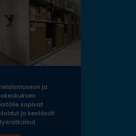
elaismuseon ja
tokeskuksen
istölle sopivat
stoidut ja kestävät
tysratkaisut