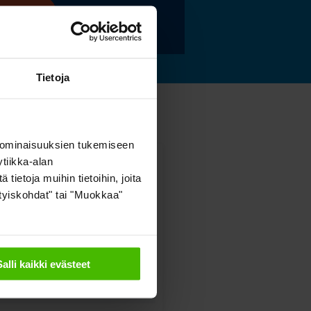
 lisää »
Tietoja
 ominaisuuksien tukemiseen
tiikka-alan
ietoja muihin tietoihin, joita
sityiskohdat" tai "Muokkaa"
Salli kaikki evästeet