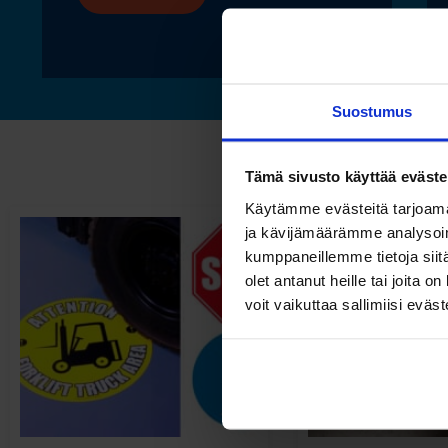
Suostumus
Tämä sivusto käyttää eväste
Käytämme evästeitä tarjoama
ja kävijämäärämme analysoim
kumppaneillemme tietoja siitä
olet antanut heille tai joita 
voit vaikuttaa sallimiisi eväste