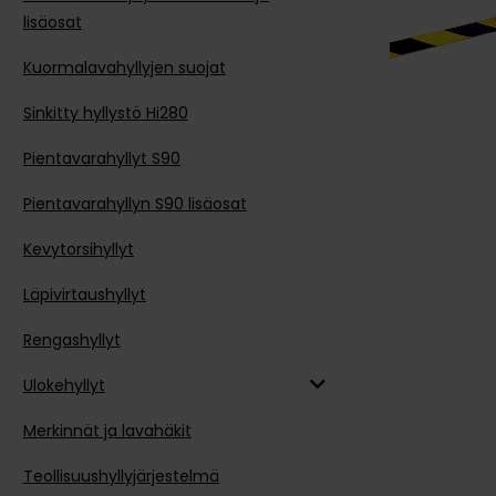
lisäosat
Kuormalavahyllyjen suojat
Sinkitty hyllystö Hi280
Pientavarahyllyt S90
Pientavarahyllyn S90 lisäosat
Kevytorsihyllyt
Läpivirtaushyllyt
Rengashyllyt
Ulokehyllyt
Merkinnät ja lavahäkit
Teollisuushyllyjärjestelmä