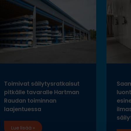
Toimivat säilytysratkaisut
Saam
pitkälle tavaralle Hartman
luon
Raudan toiminnan
esine
laajentuessa
ilma
säily
Lue lisää »