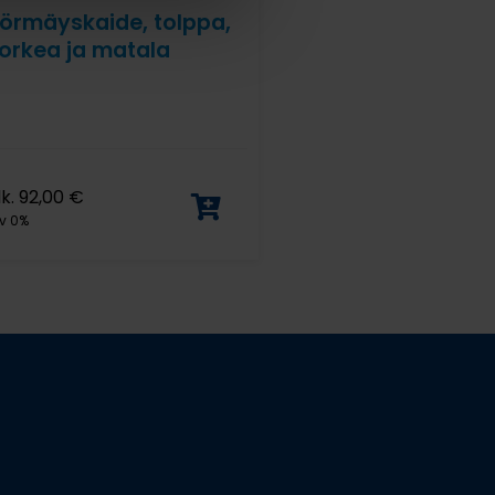
örmäyskaide, tolppa,
orkea ja matala
lk.
92,00
€
v 0%