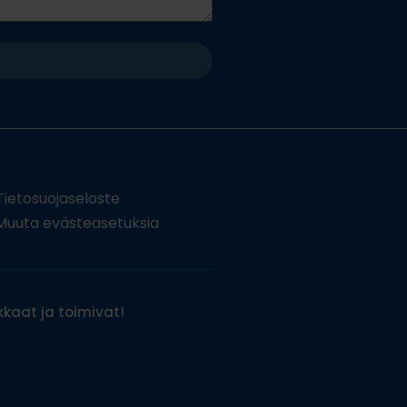
Tietosuojaseloste
uuta evästeasetuksia
kaat ja toimivat!