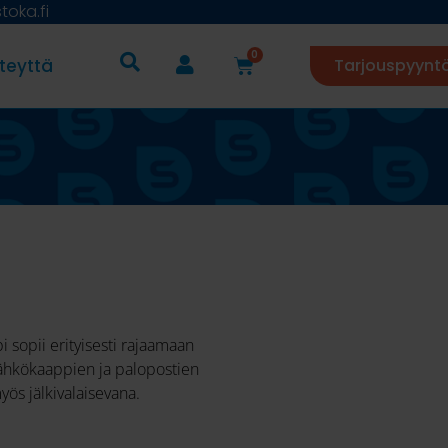
oka.fi
0
teyttä
Tarjouspyynt
 sopii erityisesti rajaamaan
sähkökaappien ja palopostien
yös jälkivalaisevana.