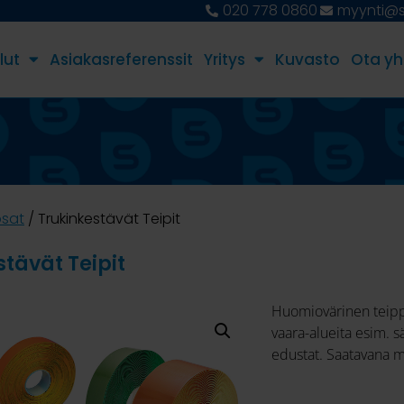
020 778 0860
myynti@st
lut
Asiakasreferenssit
Yritys
Kuvasto
Ota yh
osat
/ Trukinkestävät Teipit
tävät Teipit
Huomiovärinen teippi
vaara-alueita esim. 
edustat. Saatavana m