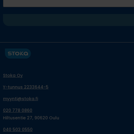
Stoka Oy
Y-tunnus 2233644-5
myynti@stoka.fi
020 778 0860
Hiltusentie 27, 90620 Oulu
040 503 0550