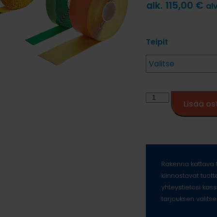
alk.
115,00
€
al
Teipit
Lisää os
Rakenna kattava t
kiinnostavat tuott
yhteystietosi kass
tarjouksen valitse