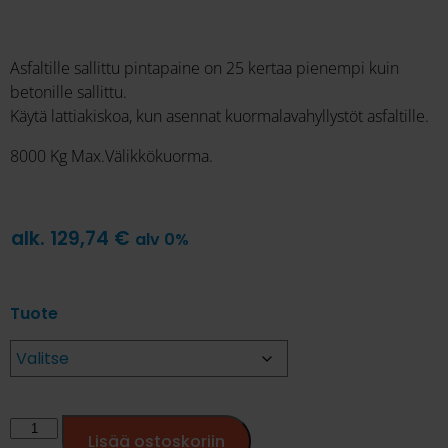
Asfaltille sallittu pintapaine on 25 kertaa pienempi kuin
betonille sallittu.
Käytä lattiakiskoa, kun asennat kuormalavahyllystöt asfaltille.
8000 Kg Max.Välikkökuorma.
alk.
129,74
€
alv 0%
Tuote
Lisää ostoskoriin