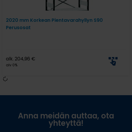
2020 mm Korkean Pientavarahyllyn S90
Perusosat
alk.
204,96
€
alv 0%
Anna meidän auttaa, ota
yhteyttä!