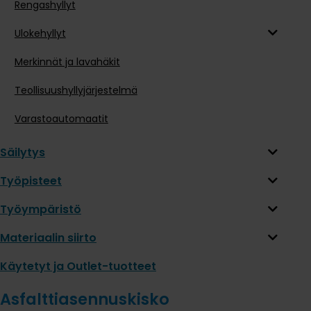
Rengashyllyt
Ulokehyllyt
Merkinnät ja lavahäkit
Teollisuushyllyjärjestelmä
Varastoautomaatit
Säilytys
Työpisteet
Työympäristö
Materiaalin siirto
Käytetyt ja Outlet-tuotteet
Asfalttiasennuskisko