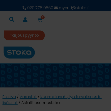
020 778 0860
myynti@stoka.fi
0
Tarjouspyyntö
Etusivu
/
Varastot
/
Kuormalavahyllyn turvallisuus ja
lisäosat
/ Asfalttiasennuskisko