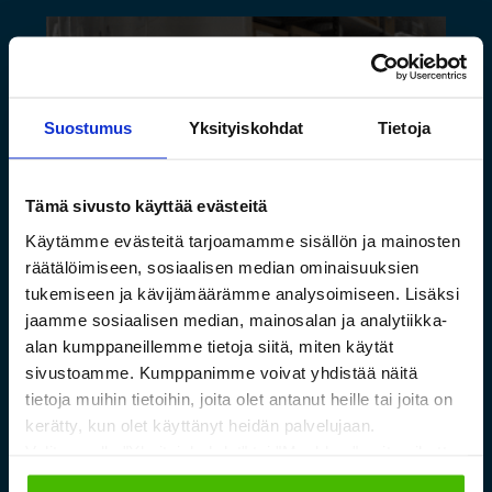
Suostumus
Yksityiskohdat
Tietoja
Tämä sivusto käyttää evästeitä
Käytämme evästeitä tarjoamamme sisällön ja mainosten
räätälöimiseen, sosiaalisen median ominaisuuksien
Saamelaismuseon ja
tukemiseen ja kävijämäärämme analysoimiseen. Lisäksi
luontokeskuksen esineistölle
jaamme sosiaalisen median, mainosalan ja analytiikka-
alan kumppaneillemme tietoja siitä, miten käytät
sopivat ilmastoidut ja
sivustoamme. Kumppanimme voivat yhdistää näitä
kestävät säilytysratkaisut
tietoja muihin tietoihin, joita olet antanut heille tai joita on
kerätty, kun olet käyttänyt heidän palvelujaan.
Valitsemalla "Yksityiskohdat" tai "Muokkaa" voit vaikuttaa
Lue lisää »
sallimiisi evästeisiin.