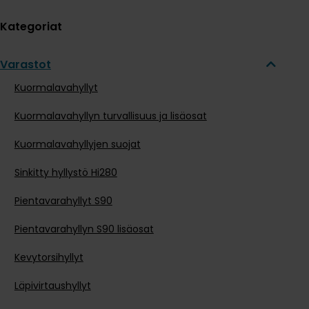
Kategoriat
Varastot
Kuormalavahyllyt
Kuormalavahyllyn turvallisuus ja lisäosat
Kuormalavahyllyjen suojat
Sinkitty hyllystö Hi280
Pientavarahyllyt S90
Pientavarahyllyn S90 lisäosat
Kevytorsihyllyt
Läpivirtaushyllyt