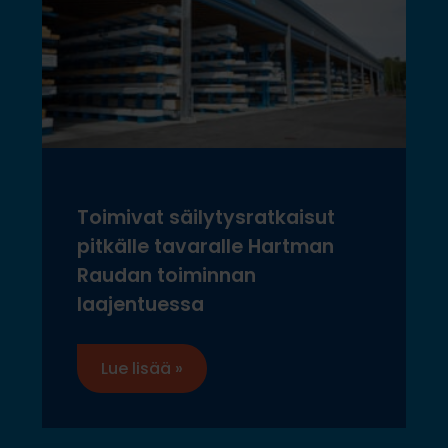
Toimivat säilytysratkaisut
pitkälle tavaralle Hartman
Raudan toiminnan
laajentuessa
Lue lisää »