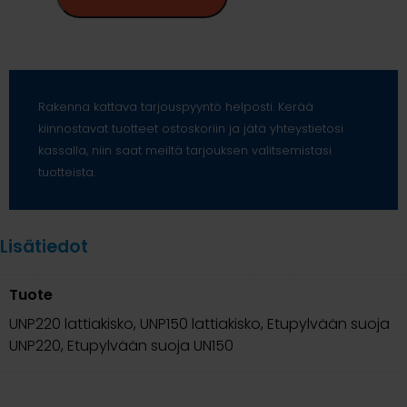
Rakenna kattava tarjouspyyntö helposti. Kerää
kiinnostavat tuotteet ostoskoriin ja jätä yhteystietosi
kassalla, niin saat meiltä tarjouksen valitsemistasi
tuotteista.
Lisätiedot
Tuote
UNP220 lattiakisko, UNP150 lattiakisko, Etupylvään suoja
UNP220, Etupylvään suoja UN150