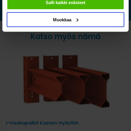
Salli kaikki evästeet
Muokkaa
Katso myös nämä
I-Vaakapalkit Kasten-hyllyihin