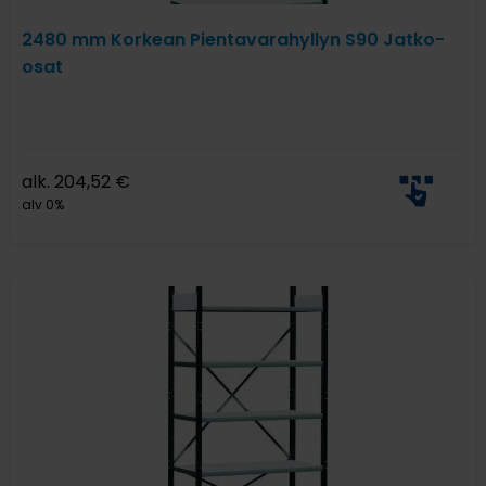
2480 mm Korkean Pientavarahyllyn S90 Jatko-
osat
alk.
204,52
€
alv 0%