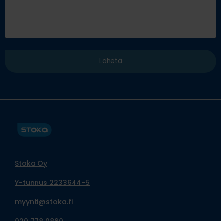
Stoka Oy
Y-tunnus 2233644-5
myynti@stoka.fi
020 778 0860