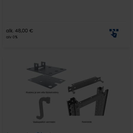
alk.
48,00
€
alv 0%