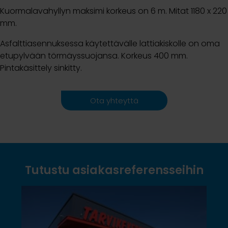
Kuormalavahyllyn maksimi korkeus on 6 m. Mitat 1180 x 220
mm.
Asfalttiasennuksessa käytettävälle lattiakiskolle on oma
etupylvään törmäyssuojansa. Korkeus 400 mm.
Pintakäsittely sinkitty.
Ota yhteyttä
Tutustu asiakasreferensseihin