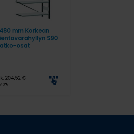
480 mm Korkean
ientavarahyllyn S90
atko-osat
lk.
204,52
€
v 0%