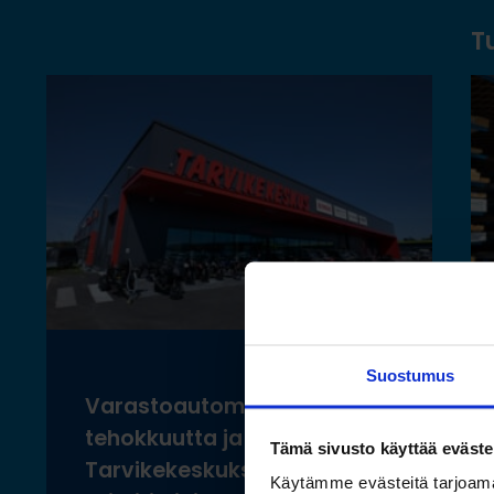
T
Suostumus
Varastoautomaatilla
tehokkuutta ja ergonomiaa
Tämä sivusto käyttää eväste
Tarvikekeskuksen uusiin
Käytämme evästeitä tarjoama