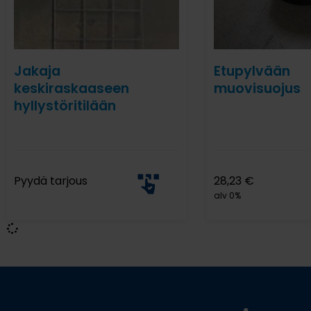
Jakaja
Etupylvään
keskiraskaaseen
muovisuojus
hyllystöritilään
Pyydä tarjous
28,23
€
alv 0%