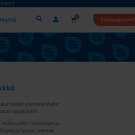
oka.fi
0
teyttä
Tarjouspyynt
lykkö
atut Kasten-pientavarahyllyt
aran varastointiin.
 teollisuuden, toimistojen ja
. Nopea ja helppo asentaa.