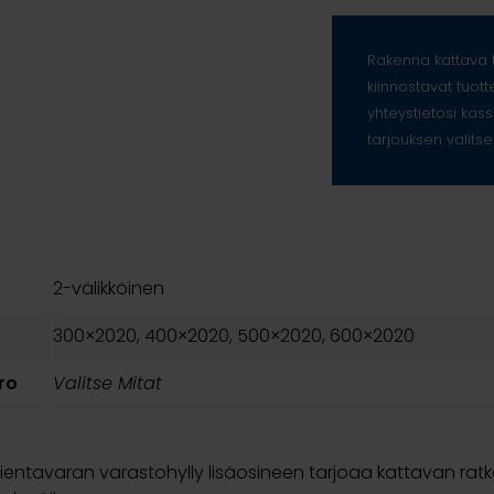
Rakenna kattava t
kiinnostavat tuott
yhteystietosi kass
tarjouksen valitse
2-välikköinen
300×2020, 400×2020, 500×2020, 600×2020
ro
Valitse Mitat
entavaran varastohylly lisäosineen tarjoaa kattavan rat