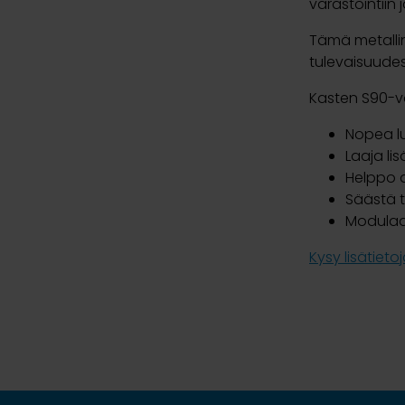
varastointiin j
Tämä metallin
tulevaisuude
Kasten S90-va
Nopea l
Laaja li
Helppo 
Säästä t
Modulaa
Kysy lisätieto