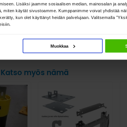
laajentuessa
ilma
iseen. Lisäksi jaamme sosiaalisen median, mainosalan ja analy
säily
, miten käytät sivustoamme. Kumppanimme voivat yhdistää näitä t
on kerätty, kun olet käyttänyt heidän palvelujaan. Valitsemalla "Yk
Lue lisää »
isiin.
Lue
Muokkaa
Katso myös nämä