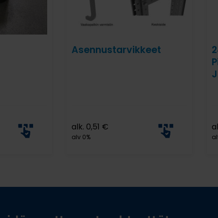
Asennustarvikkeet
2
P
J
alk.
0,51
€
a
alv 0%
al