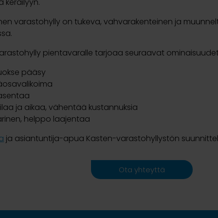
a keräilyyn.
en varastohylly on tukeva, vahvarakenteinen ja muunnelta
ssa.
rastohylly pientavaralle tarjoaa seuraavat ominaisuudet
uokse pääsy
säosavalikoima
asentaa
ilaa ja aikaa, vähentää kustannuksia
rinen, helppo laajentaa
ja
ja asiantuntija-apua Kasten-varastohyllystön suunnitte
Ota yhteyttä