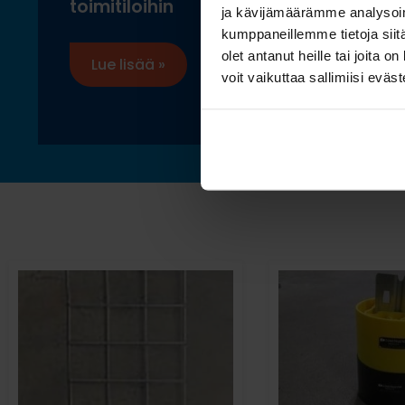
toimitiloihin
ja kävijämäärämme analysoim
kumppaneillemme tietoja siitä
olet antanut heille tai joita 
Lue lisää »
voit vaikuttaa sallimiisi eväste