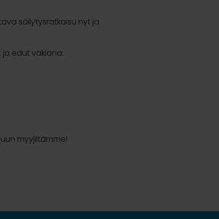
va säilytysratkaisu nyt ja
 ja edut vakiona:
luun myyjiltämme!