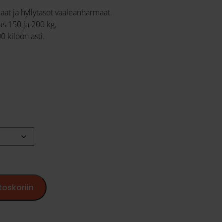
t ja hyllytasot vaaleanharmaat.
us 150 ja 200 kg,
 kiloon asti.
%
toskoriin