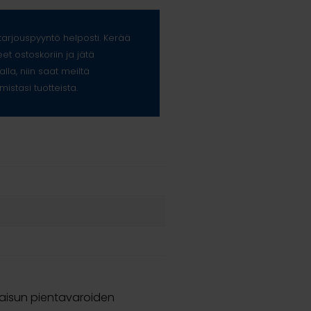
arjouspyyntö helposti. Kerää
eet ostoskoriin ja jätä
alla, niin saat meiltä
mistasi tuotteista.
kaisun pientavaroiden