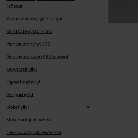
lisäosat
Kuormalavahyllyjen suojat
Sinkitty hyllystö Hi280
Pientavarahyllyt S90
Pientavarahyllyn S90 lisäosat
Kevytorsihyllyt
Läpivirtaushyllyt
Rengashyllyt
Ulokehyllyt
Merkinnät ja lavahäkit
Teollisuushyllyjärjestelmä