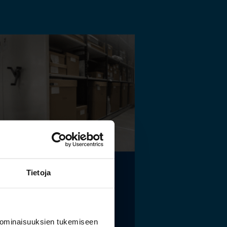
Tietoja
elaismuseon ja
tokeskuksen
istölle sopivat
 ominaisuuksien tukemiseen