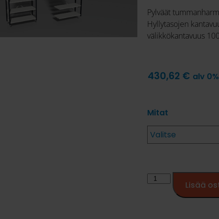
Pylväät tummanharmaa
Hyllytasojen kantavu
välikkökantavuus 1000
430,62
€
alv 0
Mitat
Lisää os