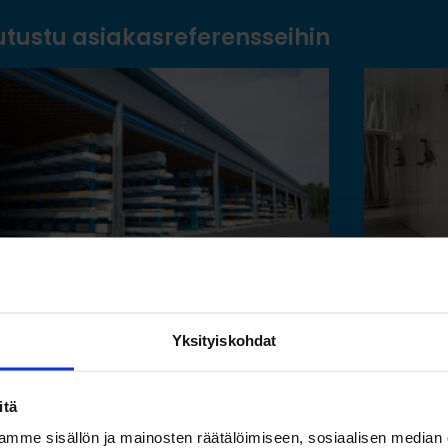
utustu asiakasreferensseihin
Yksityiskohdat
Toimivat säilytysratkaisut
Saam
pitkälle tavaralle Hartman
luon
itä
Raudan toiminnan
esine
mme sisällön ja mainosten räätälöimiseen, sosiaalisen median