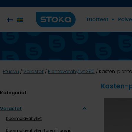
Tuotteet
Palve
Etusivu
/
Varastot
/
Pientavarahyllyt S90
/ Kasten-pientav
Kasten-p
Kategoriat
Varastot
Kuormalavahyllyt
Kuormalavahyllyn turvallisuus ja