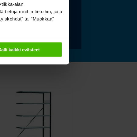
stoidut ja kestävät
tiikka-alan
tysratkaisut
ietoja muihin tietoihin, joita
sityiskohdat" tai "Muokkaa"
 lisää »
Salli kaikki evästeet