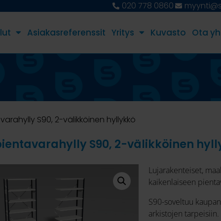
020 778 0860
myynti@st
lut
Asiakasreferenssit
Yritys
Kuvasto
Ota yh
arahylly S90, 2-välikköinen hyllykkö
ientavarahylly S90, 2-välikköinen hyl
Lujarakenteiset, maal
kaikenlaiseen pientav
S90-soveltuu kaupan,
arkistojen tarpeisiin