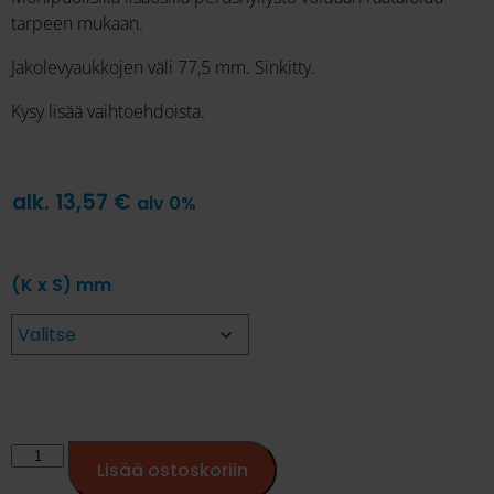
tarpeen mukaan.
Jakolevyaukkojen väli 77,5 mm. Sinkitty.
Kysy lisää vaihtoehdoista.
alk.
13,57
€
alv 0%
(K x S) mm
Lisää ostoskoriin