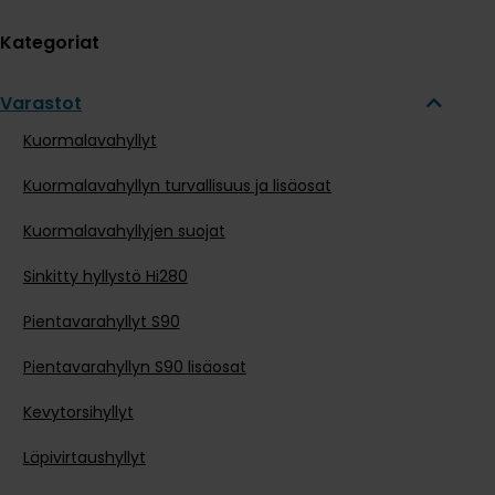
Kategoriat
Varastot
Kuormalavahyllyt
Kuormalavahyllyn turvallisuus ja lisäosat
Kuormalavahyllyjen suojat
Sinkitty hyllystö Hi280
Pientavarahyllyt S90
Pientavarahyllyn S90 lisäosat
Kevytorsihyllyt
Läpivirtaushyllyt