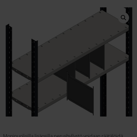
Monipuolisilla lisäosilla perushyllystö voidaan räätälöidä