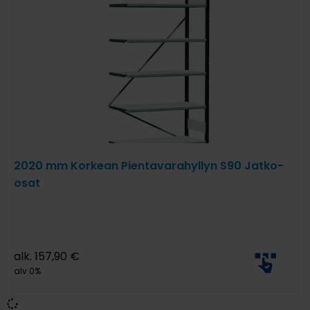
2020 mm Korkean Pientavarahyllyn S90 Jatko-
osat
alk.
157,90
€
alv 0%