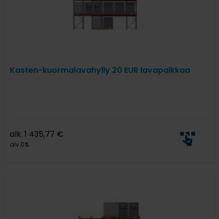
Kasten-kuormalavahylly 20 EUR lavapaikkaa
alk.
1 435,77
€
alv 0%