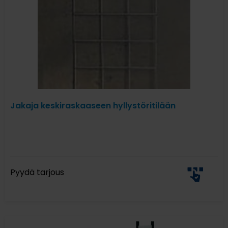
Jakaja keskiraskaaseen hyllystöritilään
Pyydä tarjous