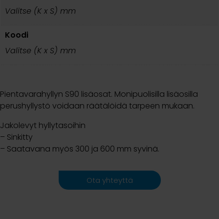
Valitse (K x S) mm
Koodi
Valitse (K x S) mm
Pientavarahyllyn S90 lisäosat. Monipuolisilla lisäosilla
perushyllystö voidaan räätälöidä tarpeen mukaan.
Jakolevyt hyllytasoihin
– Sinkitty
– Saatavana myös 300 ja 600 mm syvinä.
Ota yhteyttä