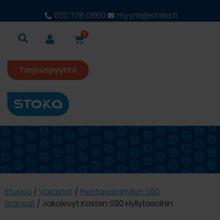
020 778 0860
myynti@stoka.fi
0
Tarjouspyyntö
Etusivu
/
Varastot
/
Pientavarahyllyn S90
lisäosat
/ Jakolevyt Kasten S90 Hyllytasoihin