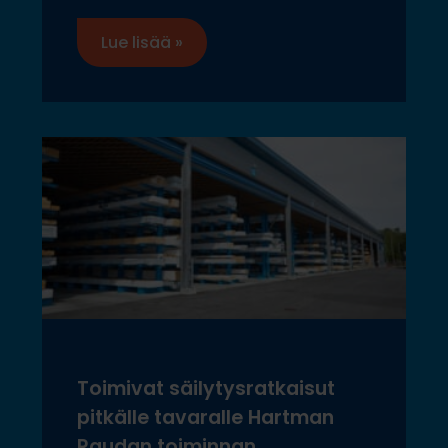
Lue lisää »
Toimivat säilytysratkaisut
pitkälle tavaralle Hartman
Raudan toiminnan