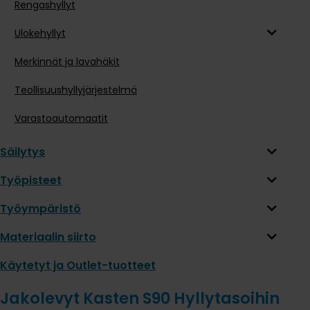
Rengashyllyt
Ulokehyllyt
Merkinnät ja lavahäkit
Teollisuushyllyjärjestelmä
Varastoautomaatit
Säilytys
Työpisteet
Työympäristö
Materiaalin siirto
Käytetyt ja Outlet-tuotteet
Jakolevyt Kasten S90 Hyllytasoihin