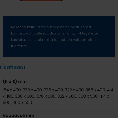
Rakenna kattava tarjouspyyntö helposti. Kerää
kiinnostavat tuotteet ostoskoriin ja jätä yhteystietosi
kassalla, niin saat meiltä tarjouksen valitsemistasi
tuotteista.
Lisätiedot
(K x S) mm
184 x 400, 230 x 400, 276 x 400, 322 x 400, 368 x 400, 414
x 400, 230 x 500, 276 x 500, 322 x 500, 368 x 500, 414 x
500, 460 x 500
Vapaaväli mm