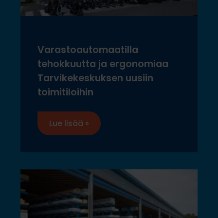
Varastoautomaatilla
tehokkuutta ja ergonomiaa
Tarvikekeskuksen uusiin
toimitiloihin
Lue lisää »