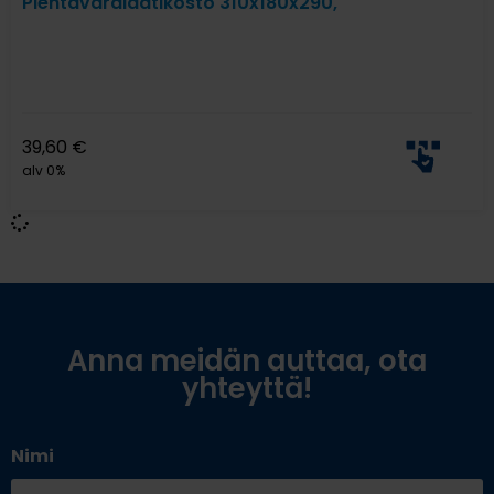
Pientavaralaatikosto 310x180x290,
39,60
€
alv 0%
Anna meidän auttaa, ota
yhteyttä!
Nimi