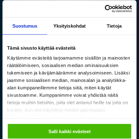
Suostumus
Yksityiskohdat
Tietoja
Tämä sivusto käyttää evästeitä
Käytämme evästeitä tarjoamamme sisällön ja mainosten
Saamelaismuseon ja
räätälöimiseen, sosiaalisen median ominaisuuksien
luontokeskuksen esineistölle
tukemiseen ja kävijämäärämme analysoimiseen. Lisäksi
sopivat ilmastoidut ja
jaamme sosiaalisen median, mainosalan ja analytiikka-
alan kumppaneillemme tietoja siitä, miten käytät
kestävät säilytysratkaisut
sivustoamme. Kumppanimme voivat yhdistää näitä
tietoja muihin tietoihin, joita olet antanut heille tai joita on
Lue lisää »
kerätty, kun olet käyttänyt heidän palvelujaan.
Valitsemalla "Yksityiskohdat" tai "Muokkaa" voit vaikuttaa
sallimiisi evästeisiin.
Salli kaikki evästeet