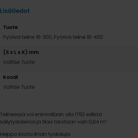
Lisätiedot
Tuote
Pyörivä teline 16-300, Pyörivä teline 16-400
(S x L x K) mm
Valitse Tuote
Koodi
Valitse Tuote
Telineessä voi enimmillään olla 1792 erillistä
säilytyslokeroa ja tilaa tarvitaan vain 0,64 m².
Helppo koota ilman työkaluja.