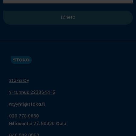
Stoka Oy
Y-tunnus 2233644-5
myynti@stoka.fi
020 778 0860
Hiltusentie 27, 90620 Oulu
040 503 0550