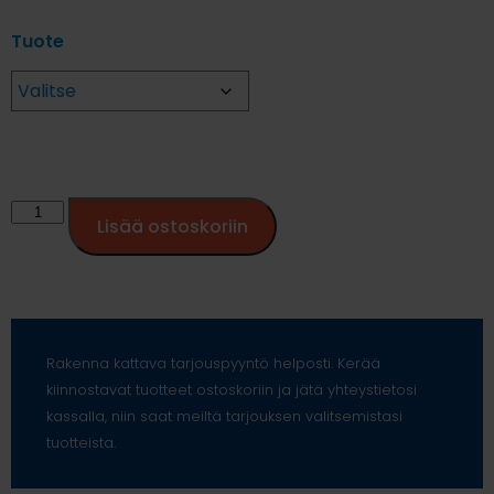
Tuote
Lisää ostoskoriin
Rakenna kattava tarjouspyyntö helposti. Kerää
kiinnostavat tuotteet ostoskoriin ja jätä yhteystietosi
kassalla, niin saat meiltä tarjouksen valitsemistasi
tuotteista.