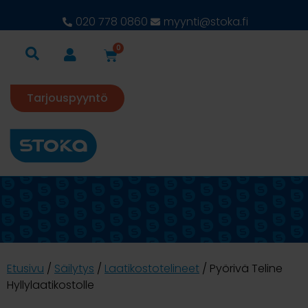
020 778 0860
myynti@stoka.fi
0
Tarjouspyyntö
Etusivu
/
Säilytys
/
Laatikostotelineet
/ Pyörivä Teline
Hyllylaatikostolle