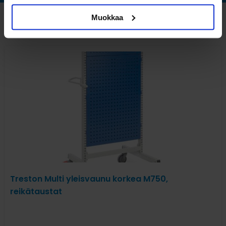
Muokkaa
Katso myös nämä
Treston Multi yleisvaunu korkea M750,
reikätaustat