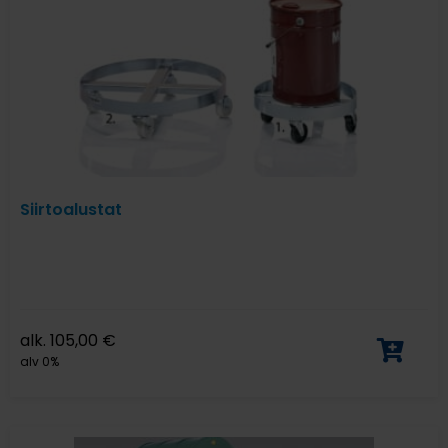
Siirtoalustat
alk.
105,00
€
alv 0%