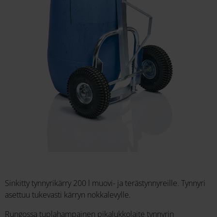
Sinkitty tynnyrikärry 200 l muovi- ja terästynnyreille. Tynnyri
asettuu tukevasti kärryn nokkalevylle.
Rungossa tuplahampainen pikalukkolaite tynnyrin