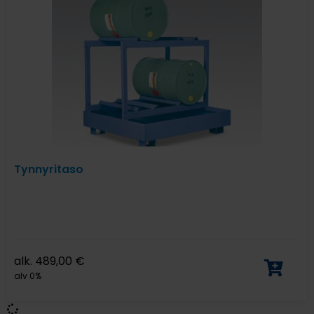
Tynnyritaso
alk.
489,00
€
alv 0%