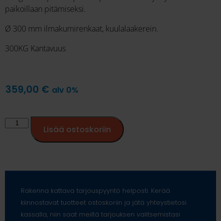
paikoillaan pitämiseksi.
Ø 300 mm ilmakumirenkaat, kuulalaakerein.
300KG Kantavuus
359,00
€
alv 0%
Lisää ostoskoriin
Rakenna kattava tarjouspyyntö helposti. Kerää
kiinnostavat tuotteet ostoskoriin ja jätä yhteystietosi
kassalla, niin saat meiltä tarjouksen valitsemistasi