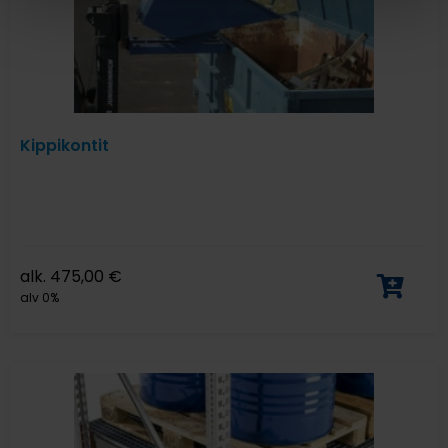
Kippikontit
alk.
475,00
€
alv 0%