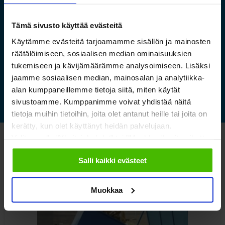
luontokeskuksen esineistölle
sopivat ilmastoidut ja
Tämä sivusto käyttää evästeitä
kestävät säilytysratkaisut
Käytämme evästeitä tarjoamamme sisällön ja mainosten
räätälöimiseen, sosiaalisen median ominaisuuksien
tukemiseen ja kävijämäärämme analysoimiseen. Lisäksi
Lue lisää »
jaamme sosiaalisen median, mainosalan ja analytiikka-
alan kumppaneillemme tietoja siitä, miten käytät
sivustoamme. Kumppanimme voivat yhdistää näitä
tietoja muihin tietoihin, joita olet antanut heille tai joita on
kerätty, kun olet käyttänyt heidän palvelujaan.
Valitsemalla "Yksityiskohdat" tai "Muokkaa" voit vaikuttaa
Katso myös nämä
sallimiisi evästeisiin.
Salli kaikki evästeet
Muokkaa