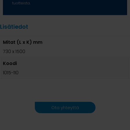
tuotteista.
Lisätiedot
Mitat (L x K) mm
730 x 1500
Koodi
1015-110
Ota yhteyttä