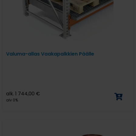
Valuma-allas Vaakapalkkien Päälle
alk.
1 744,00
€
alv 0%