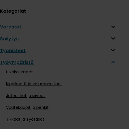
Kategoriat
Varastot
Säilytys
Työpisteet
Työympäristö
Ulkokalusteet
Kippikontit ja valuma-altaat
Jäteastiat ja siivous
Vaatekaapit ja penkit
Tikkaat ja Työtasot