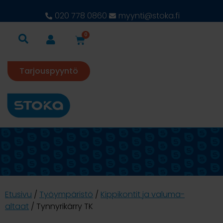
020 778 0860
myynti@stoka.fi
0
Tarjouspyyntö
Etusivu
/
Työympäristö
/
Kippikontit ja valuma-
altaat
/ Tynnyrikärry TK