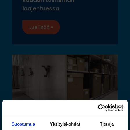
Raudan toiminnan
laajentuessa
Lue lisää »
Suostumus
Yksityiskohdat
Tietoja
Saamelaismuseon ja