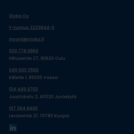
Stoka Oy
Y-tunnus 2233644-5
myynti@stoka.fi
020 778 0860
Hiltusentie 27, 90620 Oulu
040 503 0550
Kiilletie 1, 65300 Vaasa
014 449 9703
Juustokatu 2, 40320 Jyväskylä
017 364 8400
Leväsentie 21, 70780 Kuopio