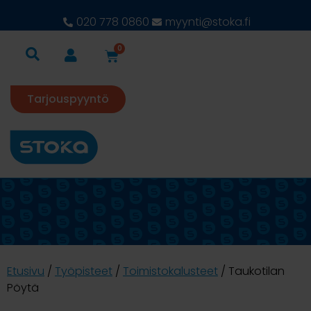
020 778 0860
myynti@stoka.fi
0
Tarjouspyyntö
Etusivu
/
Työpisteet
/
Toimistokalusteet
/ Taukotilan
Pöytä