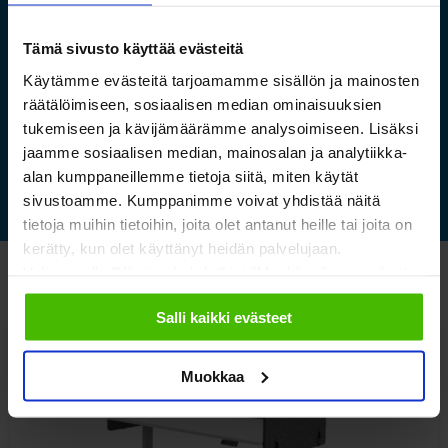
luontokeskuksen esineistölle
sopivat ilmastoidut ja
Tämä sivusto käyttää evästeitä
kestävät säilytysratkaisut
Käytämme evästeitä tarjoamamme sisällön ja mainosten
räätälöimiseen, sosiaalisen median ominaisuuksien
tukemiseen ja kävijämäärämme analysoimiseen. Lisäksi
Lue lisää »
jaamme sosiaalisen median, mainosalan ja analytiikka-
alan kumppaneillemme tietoja siitä, miten käytät
sivustoamme. Kumppanimme voivat yhdistää näitä
tietoja muihin tietoihin, joita olet antanut heille tai joita on
kerätty, kun olet käyttänyt heidän palvelujaan.
Valitsemalla "Yksityiskohdat" tai "Muokkaa" voit vaikuttaa
Katso myös nämä
sallimiisi evästeisiin.
Salli kaikki evästeet
Muokkaa