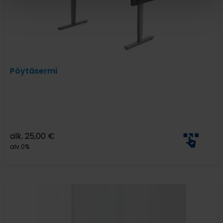
Pöytäsermi
alk.
25,00
€
alv 0%