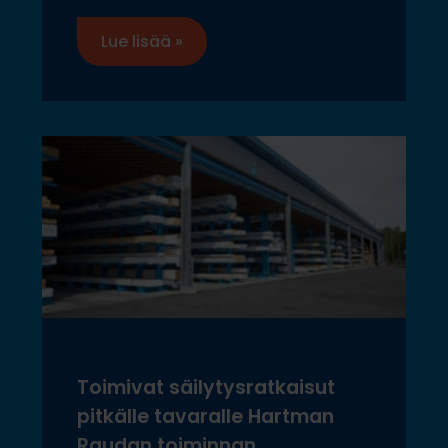
Lue lisää »
Toimivat säilytysratkaisut
pitkälle tavaralle Hartman
Raudan toiminnan