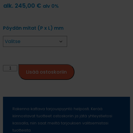
alk.
245,00
€
alv 0%
Pöydän mitat (P x L) mm
Lisää ostoskoriin
Rakenna kattava tarjouspyyntö helposti. Kerää
kiinnostavat tuotteet ostoskoriin ja jätä yhteystietosi
kassalla, niin saat meiltä tarjouksen valitsemistasi
tuotteista.