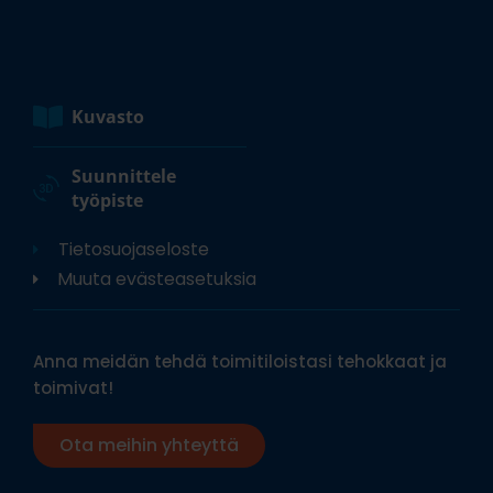
Kuvasto
Suunnittele
työpiste
Tietosuojaseloste
Muuta evästeasetuksia
Anna meidän tehdä toimitiloistasi tehokkaat ja
toimivat!
Ota meihin yhteyttä