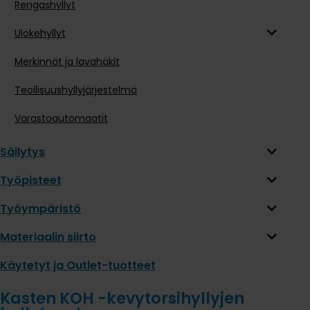
Rengashyllyt
Ulokehyllyt
Merkinnät ja lavahäkit
Teollisuushyllyjärjestelmä
Varastoautomaatit
Säilytys
Työpisteet
Työympäristö
Materiaalin siirto
Käytetyt ja Outlet-tuotteet
Kasten KOH -kevytorsihyllyjen