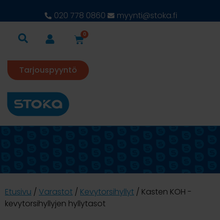
020 778 0860
myynti@stoka.fi
0
Tarjouspyyntö
Etusivu
/
Varastot
/
Kevytorsihyllyt
/ Kasten KOH -
kevytorsihyllyjen hyllytasot