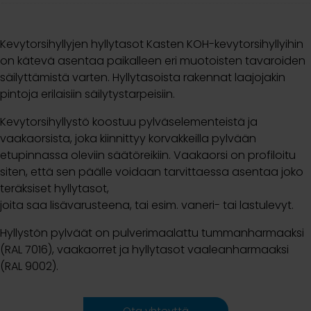
Kevytorsihyllyjen hyllytasot Kasten KOH-kevytorsihyllyihin
on kätevä asentaa paikalleen eri muotoisten tavaroiden
säilyttämistä varten. Hyllytasoista rakennat laajojakin
pintoja erilaisiin säilytystarpeisiin.
Kevytorsihyllystö koostuu pylväselementeistä ja
vaakaorsista, joka kiinnittyy korvakkeilla pylvään
etupinnassa oleviin säätöreikiin. Vaakaorsi on profiloitu
siten, että sen päälle voidaan tarvittaessa asentaa joko
teräksiset hyllytasot,
joita saa lisävarusteena, tai esim. vaneri- tai lastulevyt.
Hyllystön pylväät on pulverimaalattu tummanharmaaksi
(RAL 7016), vaakaorret ja hyllytasot vaaleanharmaaksi
(RAL 9002).
Ota yhteyttä