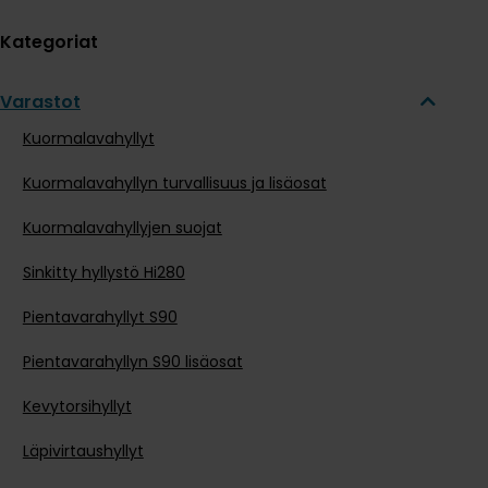
Kategoriat
Varastot
Kuormalavahyllyt
Kuormalavahyllyn turvallisuus ja lisäosat
Kuormalavahyllyjen suojat
Sinkitty hyllystö Hi280
Pientavarahyllyt S90
Pientavarahyllyn S90 lisäosat
Kevytorsihyllyt
Läpivirtaushyllyt