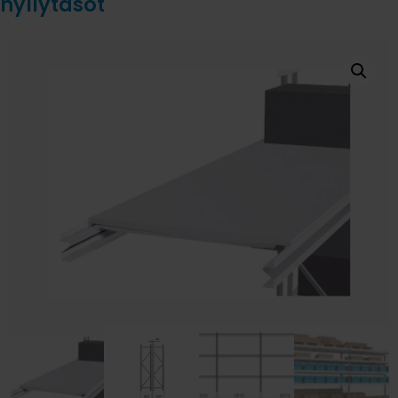
hyllytasot