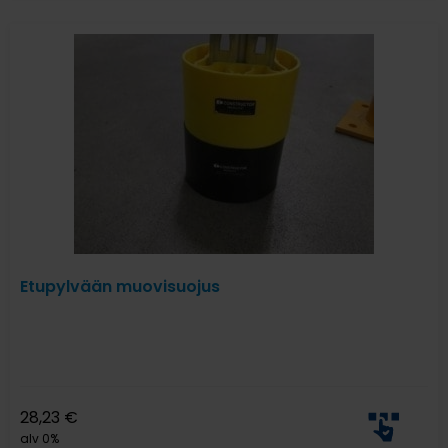
Etupylvään muovisuojus
28,23
€
alv 0%