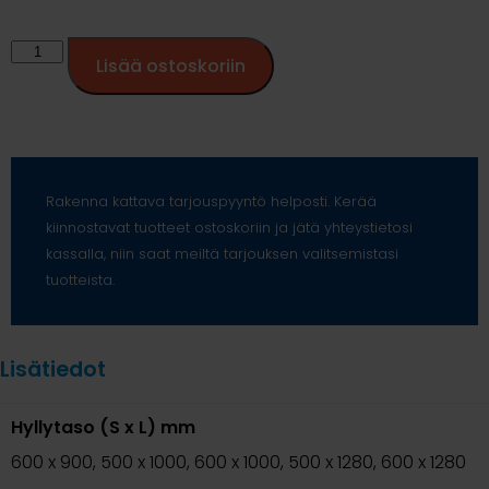
Lisää ostoskoriin
Rakenna kattava tarjouspyyntö helposti. Kerää
kiinnostavat tuotteet ostoskoriin ja jätä yhteystietosi
kassalla, niin saat meiltä tarjouksen valitsemistasi
tuotteista.
Lisätiedot
Hyllytaso (S x L) mm
600 x 900, 500 x 1000, 600 x 1000, 500 x 1280, 600 x 1280