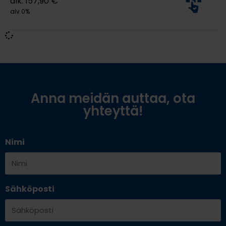
alk.
157,90
€
alv 0%
Anna meidän auttaa, ota
yhteyttä!
Nimi
Sähköposti