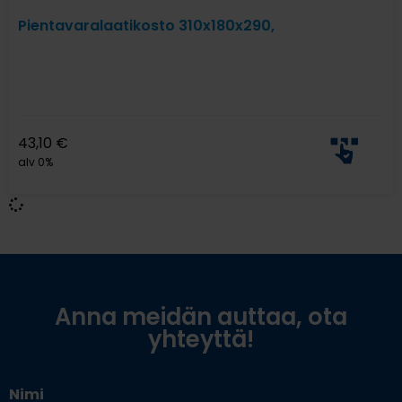
Pientavaralaatikosto 310x180x290,
43,10
€
alv 0%
Anna meidän auttaa, ota
yhteyttä!
Nimi