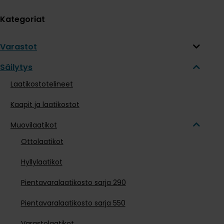
Kategoriat
Varastot
Säilytys
Laatikostotelineet
Kaapit ja laatikostot
Muovilaatikot
Ottolaatikot
Hyllylaatikot
Pientavaralaatikosto sarja 290
Pientavaralaatikosto sarja 550
Varastolaatikot