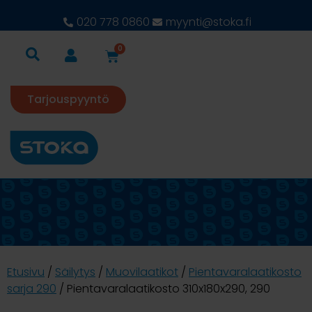
020 778 0860
myynti@stoka.fi
0
Tarjouspyyntö
Etusivu
/
Säilytys
/
Muovilaatikot
/
Pientavaralaatikosto
sarja 290
/ Pientavaralaatikosto 310x180x290, 290