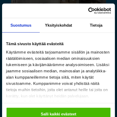
Suostumus
Yksityiskohdat
Tietoja
Tämä sivusto käyttää evästeitä
Käytämme evästeitä tarjoamamme sisällön ja mainosten
Saamelaismuseon ja
räätälöimiseen, sosiaalisen median ominaisuuksien
tukemiseen ja kävijämäärämme analysoimiseen. Lisäksi
luontokeskuksen esineistölle
jaamme sosiaalisen median, mainosalan ja analytiikka-
sopivat ilmastoidut ja
alan kumppaneillemme tietoja siitä, miten käytät
kestävät säilytysratkaisut
sivustoamme. Kumppanimme voivat yhdistää näitä
tietoja muihin tietoihin, joita olet antanut heille tai joita on
kerätty, kun olet käyttänyt heidän palvelujaan.
Lue lisää »
Valitsemalla "Yksityiskohdat" tai "Muokkaa" voit vaikuttaa
sallimiisi evästeisiin.
Salli kaikki evästeet