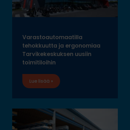
Varastoautomaatilla
tehokkuutta ja ergonomiaa
Tarvikekeskuksen uusiin
toimitiloihin
Lue lisää »