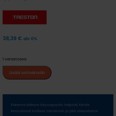
38,39
€
alv 0%
1 varastossa
Lisää ostoskoriin
Rakenna kattava tarjouspyyntö helposti. Kerää
kiinnostavat tuotteet ostoskoriin ja jätä yhteystietosi