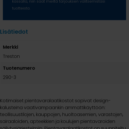
kassalla, niin saat meiltä tarjouksen valitsemistasi
tuotteista.
Lisätiedot
Merkki
Treston
Tuotenumero
290-3
Kotimaiset pientavaralaatikostot sopivat design-
kalusteina vaativampaankin ammattikäyttöön:
teollisuustilojen, kauppojen, huoltoasemien, varastojen,
sairaaloiden, apteekkien ja koulujen pientavaroiden
säilytysjärjestelmiin. Pientavaralaatikostot on suunniteltu