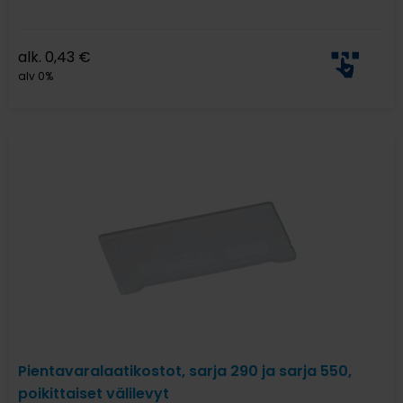
alk.
0,43
€
alv 0%
Pientavaralaatikostot, sarja 290 ja sarja 550,
poikittaiset välilevyt