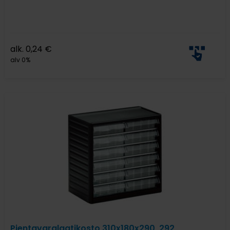
alk.
0,24
€
alv 0%
Pientavaralaatikosto 310x180x290, 292