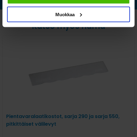
Muokkaa
Katso myös nämä
Pientavaralaatikostot, sarja 290 ja sarja 550,
pitkittäiset välilevyt