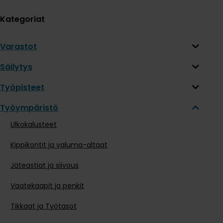
Kategoriat
Varastot
Säilytys
Työpisteet
Työympäristö
Ulkokalusteet
Kippikontit ja valuma-altaat
Jäteastiat ja siivous
Vaatekaapit ja penkit
Tikkaat ja Työtasot