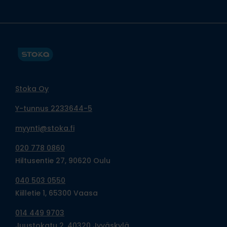
Stoka Oy
Y-tunnus 2233644-5
myynti@stoka.fi
020 778 0860
Hiltusentie 27, 90620 Oulu
040 503 0550
Kiilletie 1, 65300 Vaasa
014 449 9703
Juustokatu 2, 40320 Jyväskylä