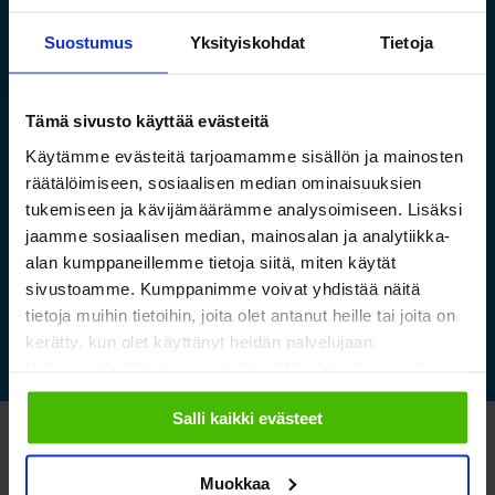
Suostumus
Yksityiskohdat
Tietoja
Saamelaismuseon ja
Tämä sivusto käyttää evästeitä
luontokeskuksen esineistölle
Käytämme evästeitä tarjoamamme sisällön ja mainosten
sopivat ilmastoidut ja
räätälöimiseen, sosiaalisen median ominaisuuksien
tukemiseen ja kävijämäärämme analysoimiseen. Lisäksi
kestävät säilytysratkaisut
jaamme sosiaalisen median, mainosalan ja analytiikka-
alan kumppaneillemme tietoja siitä, miten käytät
Lue lisää »
sivustoamme. Kumppanimme voivat yhdistää näitä
tietoja muihin tietoihin, joita olet antanut heille tai joita on
kerätty, kun olet käyttänyt heidän palvelujaan.
Valitsemalla "Yksityiskohdat" tai "Muokkaa" voit vaikuttaa
sallimiisi evästeisiin.
Salli kaikki evästeet
Katso myös nämä
Muokkaa