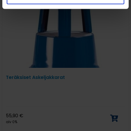
Teräksiset Askeljakkarat
55,90
€
alv 0%