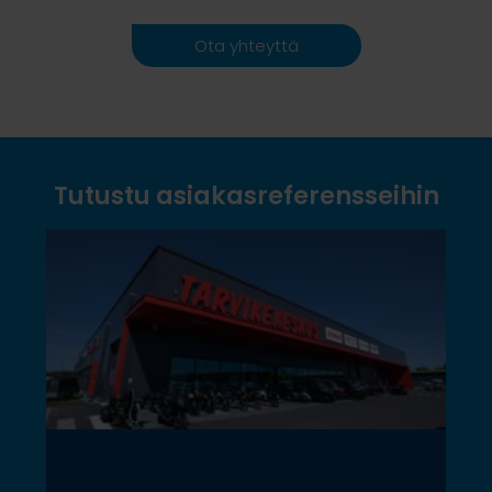
Ota yhteyttä
Tutustu asiakasreferensseihin