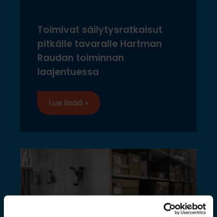
Toimivat säilytysratkaisut
pitkälle tavaralle Hartman
Raudan toiminnan
laajentuessa
Lue lisää »