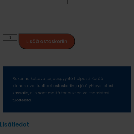
Lisää ostoskoriin
Rakenna kattava tarjouspyyntö helposti. Kerää
kiinnostavat tuotteet ostoskoriin ja jätä yhteystietosi
kassalla, niin saat meiltä tarjouksen valitsemistasi
tuotteista.
Lisätiedot