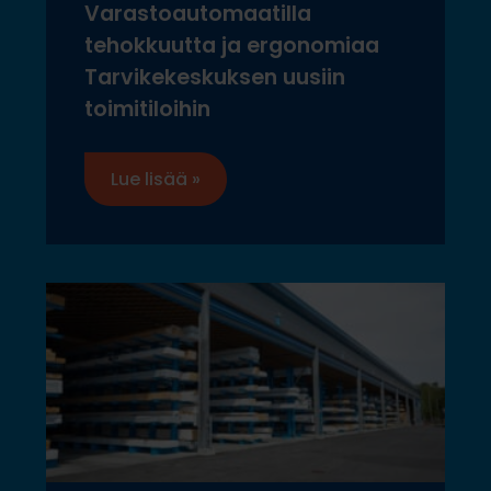
Varastoautomaatilla
tehokkuutta ja ergonomiaa
Tarvikekeskuksen uusiin
toimitiloihin
Lue lisää »