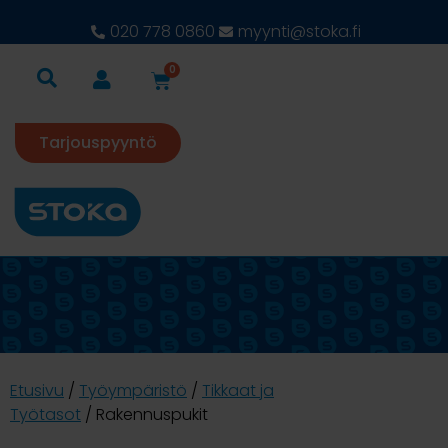
020 778 0860
myynti@stoka.fi
0
Tarjouspyyntö
Etusivu
/
Työympäristö
/
Tikkaat ja
Työtasot
/ Rakennuspukit