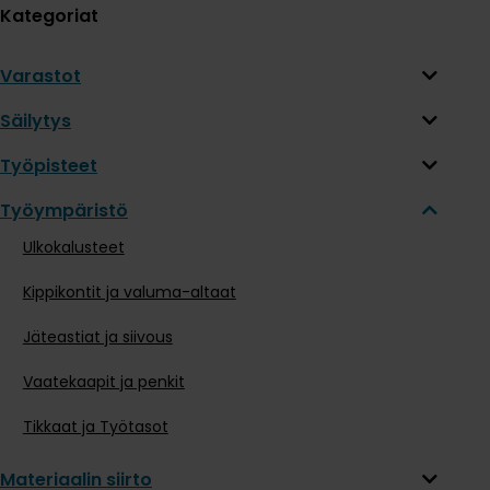
Kategoriat
Varastot
Säilytys
Työpisteet
Työympäristö
Ulkokalusteet
Kippikontit ja valuma-altaat
Jäteastiat ja siivous
Vaatekaapit ja penkit
Tikkaat ja Työtasot
Materiaalin siirto