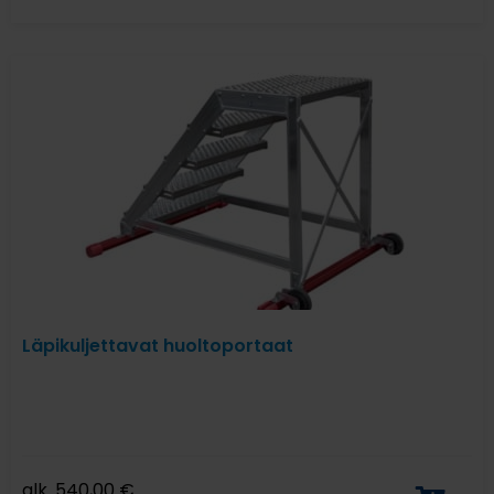
Läpikuljettavat huoltoportaat
alk.
540,00
€