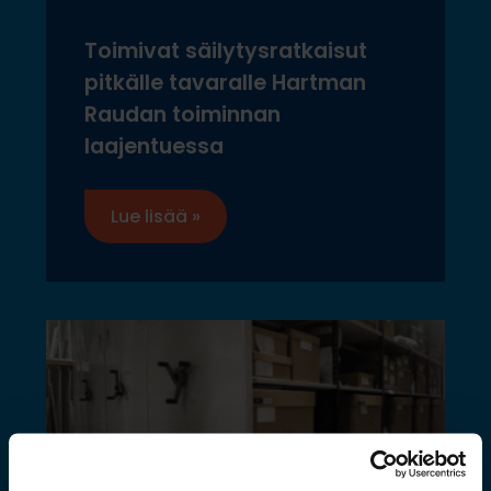
Toimivat säilytysratkaisut
pitkälle tavaralle Hartman
Raudan toiminnan
laajentuessa
Lue lisää »