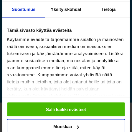
Suostumus
Yksityiskohdat
Tietoja
Saamelaismuseon ja
Tämä sivusto käyttää evästeitä
luontokeskuksen esineistölle
Käytämme evästeitä tarjoamamme sisällön ja mainosten
sopivat ilmastoidut ja
räätälöimiseen, sosiaalisen median ominaisuuksien
kestävät säilytysratkaisut
tukemiseen ja kävijämäärämme analysoimiseen. Lisäksi
jaamme sosiaalisen median, mainosalan ja analytiikka-
alan kumppaneillemme tietoja siitä, miten käytät
Lue lisää »
sivustoamme. Kumppanimme voivat yhdistää näitä
tietoja muihin tietoihin, joita olet antanut heille tai joita on
kerätty, kun olet käyttänyt heidän palvelujaan.
Valitsemalla "Yksityiskohdat" tai "Muokkaa" voit vaikuttaa
sallimiisi evästeisiin.
Salli kaikki evästeet
Katso myös nämä
Muokkaa