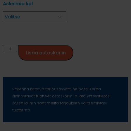
Askelmia kpl
Lisää ostoskoriin
Rakenna kattava tarjouspyyntö helposti. Kerää
kiinnostavat tuotteet ostoskoriin ja jätä yhteystietosi
kassalla, niin saat meiltä tarjouksen valitsemistasi
tuotteista.