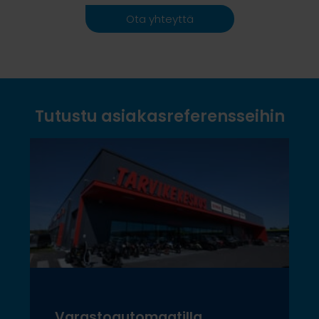
Ota yhteyttä
Tutustu asiakasreferensseihin
Varastoautomaatilla