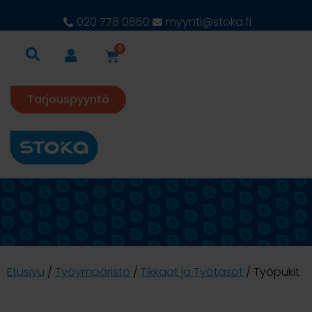
020 778 0860
myynti@stoka.fi
0
Tarjouspyyntö
Etusivu
/
Työympäristö
/
Tikkaat ja Työtasot
/ Työpukit