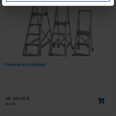
Pienvarastotikkaat
alk.
241,00
€
alv 0%