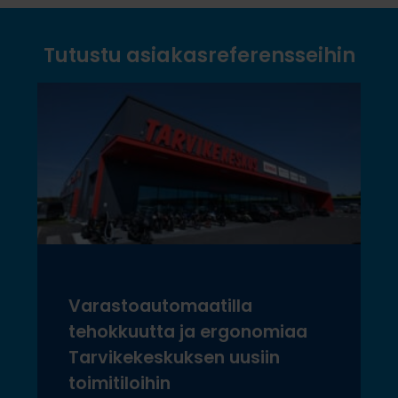
Tutustu asiakasreferensseihin
Varastoautomaatilla
tehokkuutta ja ergonomiaa
Tarvikekeskuksen uusiin
toimitiloihin