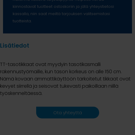
kiinnostavat tuotteet ostoskoriin ja jätä yhteystietosi
kassalla, niin saat meiltä tarjouksen valitsemistasi
tuotteista.
Lisätiedot
TT-tasotikkaat ovat myydyin tasotikasmalli
rakennustyömaille, kun tason korkeus on alle 150 cm.
Nämä kovaan ammattikäyttöön tarkoitetut tikkaat ovat
kevyet siirrellä ja seisovat tukevasti paikoillaan niillä
työskenneltäessä.
Ota yhteyttä