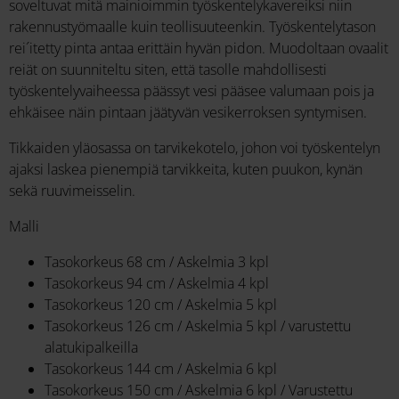
soveltuvat mitä mainioimmin työskentelykavereiksi niin
rakennustyömaalle kuin teollisuuteenkin. Työskentelytason
rei´itetty pinta antaa erittäin hyvän pidon. Muodoltaan ovaalit
reiät on suunniteltu siten, että tasolle mahdollisesti
työskentelyvaiheessa päässyt vesi pääsee valumaan pois ja
ehkäisee näin pintaan jäätyvän vesikerroksen syntymisen.
Tikkaiden yläosassa on tarvikekotelo, johon voi työskentelyn
ajaksi laskea pienempiä tarvikkeita, kuten puukon, kynän
sekä ruuvimeisselin.
Malli
Tasokorkeus 68 cm / Askelmia 3 kpl
Tasokorkeus 94 cm / Askelmia 4 kpl
Tasokorkeus 120 cm / Askelmia 5 kpl
Tasokorkeus 126 cm / Askelmia 5 kpl / varustettu
alatukipalkeilla
Tasokorkeus 144 cm / Askelmia 6 kpl
Tasokorkeus 150 cm / Askelmia 6 kpl / Varustettu