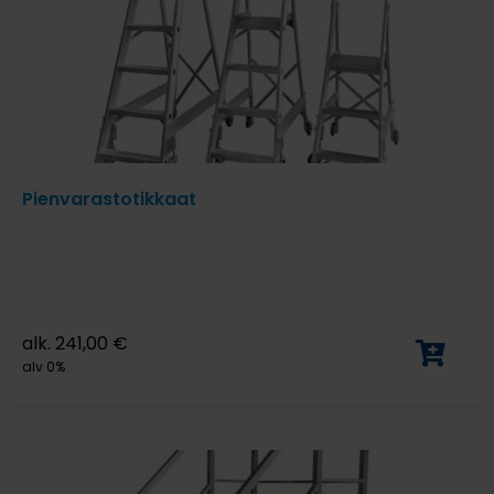
Pienvarastotikkaat
alk.
241,00
€
alv 0%