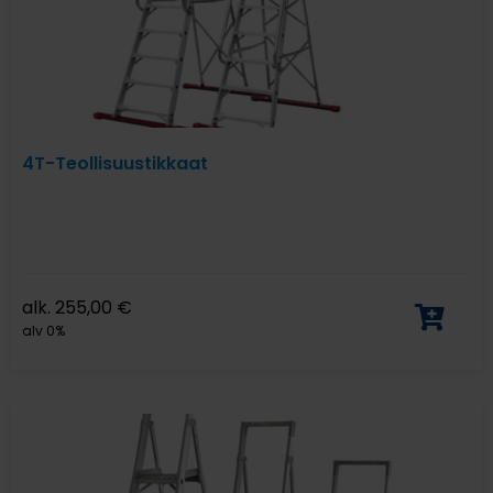
4T-Teollisuustikkaat
alk.
255,00
€
alv 0%