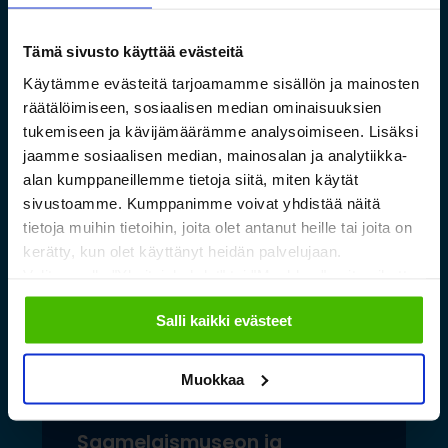
Raudan toiminnan
laajentuessa
Tämä sivusto käyttää evästeitä
Käytämme evästeitä tarjoamamme sisällön ja mainosten
Lue lisää »
räätälöimiseen, sosiaalisen median ominaisuuksien
tukemiseen ja kävijämäärämme analysoimiseen. Lisäksi
jaamme sosiaalisen median, mainosalan ja analytiikka-
alan kumppaneillemme tietoja siitä, miten käytät
sivustoamme. Kumppanimme voivat yhdistää näitä
tietoja muihin tietoihin, joita olet antanut heille tai joita on
kerätty, kun olet käyttänyt heidän palvelujaan.
Valitsemalla "Yksityiskohdat" tai "Muokkaa" voit vaikuttaa
sallimiisi evästeisiin.
Salli kaikki evästeet
Muokkaa
Saamelaismuseon ja