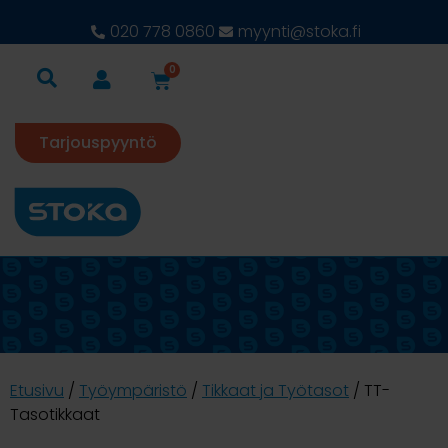
020 778 0860
myynti@stoka.fi
0
Tarjouspyyntö
Etusivu
/
Työympäristö
/
Tikkaat ja Työtasot
/ TT-
Tasotikkaat