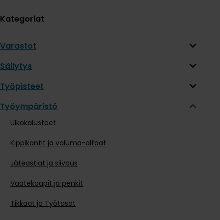
Kategoriat
Varastot
Säilytys
Työpisteet
Työympäristö
Ulkokalusteet
Kippikontit ja valuma-altaat
Jäteastiat ja siivous
Vaatekaapit ja penkit
Tikkaat ja Työtasot