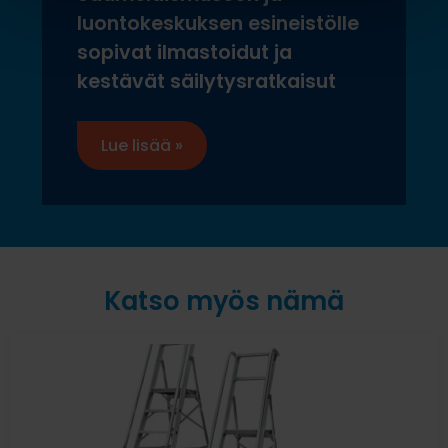
luontokeskuksen esineistölle
sopivat ilmastoidut ja
kestävät säilytysratkaisut
Lue lisää »
Katso myös nämä