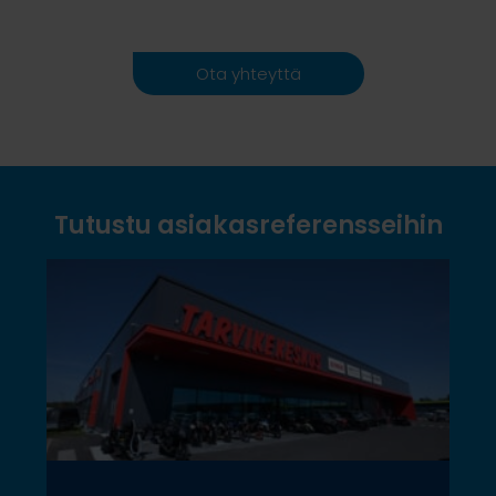
Ota yhteyttä
Tutustu asiakasreferensseihin