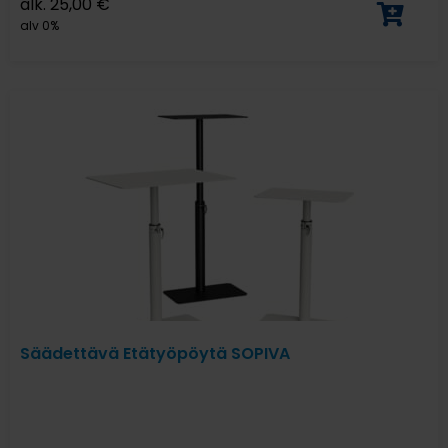
alk.
25,00
€
alv 0%
Säädettävä Etätyöpöytä SOPIVA