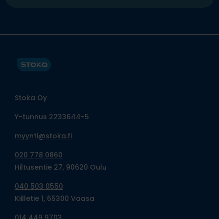
Stoka Oy
Y-tunnus 2233644-5
myynti@stoka.fi
020 778 0860
Hiltusentie 27, 90620 Oulu
040 503 0550
Kiilletie 1, 65300 Vaasa
014 449 9703