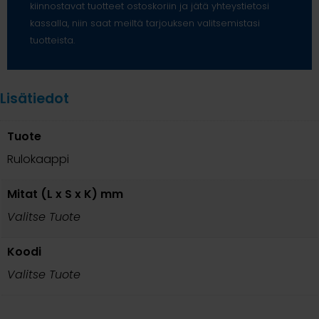
kiinnostavat tuotteet ostoskoriin ja jätä yhteystietosi
kassalla, niin saat meiltä tarjouksen valitsemistasi
tuotteista.
Lisätiedot
Tuote
Rulokaappi
Mitat (L x S x K) mm
Valitse Tuote
Koodi
Valitse Tuote