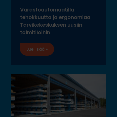
Varastoautomaatilla
tehokkuutta ja ergonomiaa
Tarvikekeskuksen uusiin
toimitiloihin
Lue lisää »