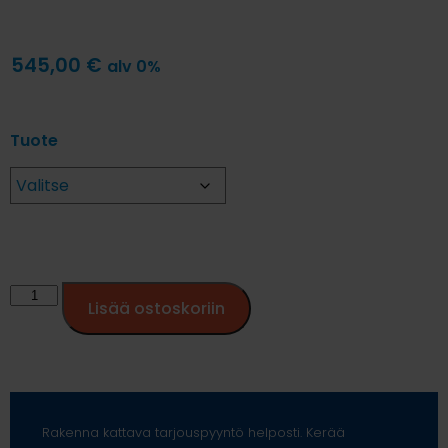
545,00
€
alv 0%
Tuote
Lisää ostoskoriin
Rakenna kattava tarjouspyyntö helposti. Kerää