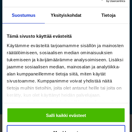
Suostumus
Yksityiskohdat
Tietoja
Tämä sivusto käyttää evästeitä
Saamelaismuseon ja
Käytämme evästeitä tarjoamamme sisällön ja mainosten
luontokeskuksen esineistölle
räätälöimiseen, sosiaalisen median ominaisuuksien
sopivat ilmastoidut ja
tukemiseen ja kävijämäärämme analysoimiseen. Lisäksi
kestävät säilytysratkaisut
jaamme sosiaalisen median, mainosalan ja analytiikka-
alan kumppaneillemme tietoja siitä, miten käytät
sivustoamme. Kumppanimme voivat yhdistää näitä
Lue lisää »
tietoja muihin tietoihin, joita olet antanut heille tai joita on
kerätty, kun olet käyttänyt heidän palvelujaan.
Valitsemalla "Yksityiskohdat" tai "Muokkaa" voit vaikuttaa
sallimiisi evästeisiin.
Salli kaikki evästeet
Katso myös nämä