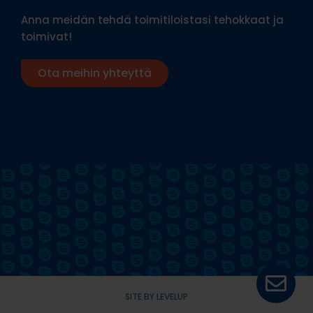
Anna meidän tehdä toimitiloistasi tehokkaat ja
toimivat!
Ota meihin yhteyttä
SITE BY LEVELUP