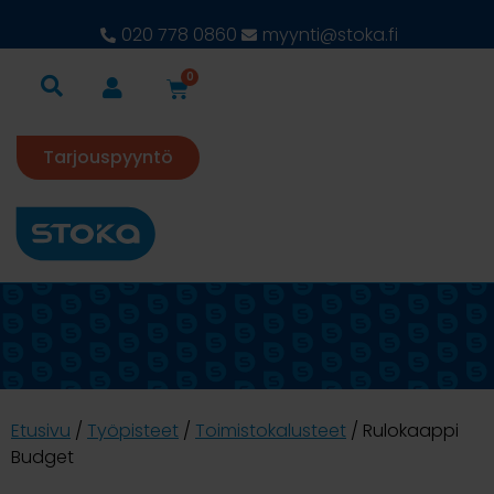
020 778 0860
myynti@stoka.fi
0
Tarjouspyyntö
Etusivu
/
Työpisteet
/
Toimistokalusteet
/ Rulokaappi
Budget