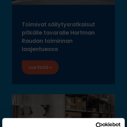
Toimivat säilytysratkaisut
pitkälle tavaralle Hartman
Raudan toiminnan
laajentuessa
Lue lisää »