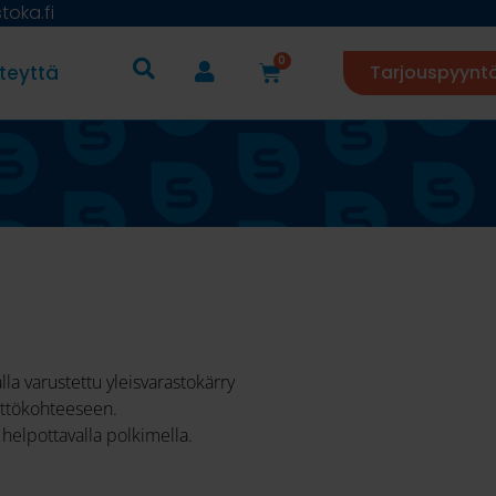
oka.fi
0
teyttä
Tarjouspyynt
lla varustettu yleisvarastokärry
yttökohteeseen.
a helpottavalla polkimella.