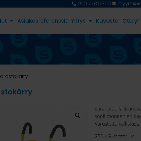
020 778 0860
myynti@st
lut
Asiakasreferenssit
Yritys
Kuvasto
Ota yh
varastokärry
astokärry
Saranoidulla lisänoka
sopii moneen eri kä
Varustettu kallistust
250 KG kantavuus.