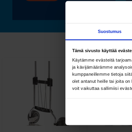
Suostumus
Tämä sivusto käyttää eväste
Käytämme evästeitä tarjoama
ja kävijämäärämme analysoim
kumppaneillemme tietoja siitä
olet antanut heille tai joita 
voit vaikuttaa sallimiisi eväste