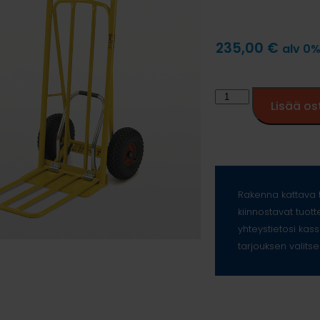
235,00
€
alv 0
Lisää os
Rakenna kattava t
kiinnostavat tuott
yhteystietosi kass
tarjouksen valitse