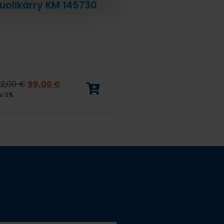
uolikärry KM 145730
22,00
€
99,00
€
v 0%