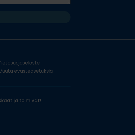
Tietosuojaseloste
uuta evästeasetuksia
kaat ja toimivat!