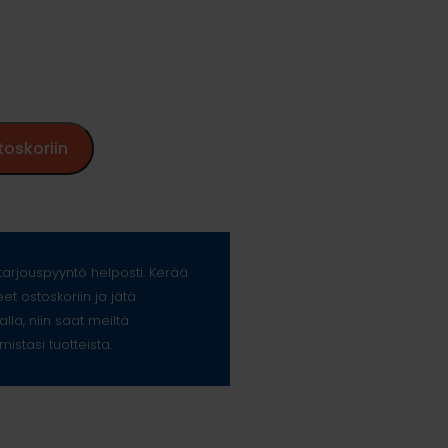
%
toskoriin
arjouspyyntö helposti. Kerää
eet ostoskoriin ja jätä
alla, niin saat meiltä
mistasi tuotteista.