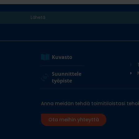
Kuvasto
M
Suunnittele
työpiste
Anna meidän tehdä toimitiloistasi tehok
Ota meihin yhteyttä