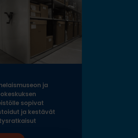
elaismuseon ja
tokeskuksen
istölle sopivat
stoidut ja kestävät
tysratkaisut