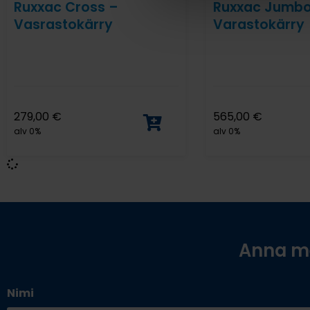
Ruxxac Cross –
Ruxxac Jumbo
Vasrastokärry
Varastokärry
279,00
€
565,00
€
alv 0%
alv 0%
Anna me
Nimi