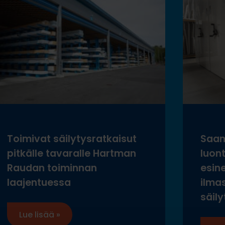
Toimivat säilytysratkaisut
Saam
pitkälle tavaralle Hartman
luon
Raudan toiminnan
esine
laajentuessa
ilma
säily
Lue lisää »