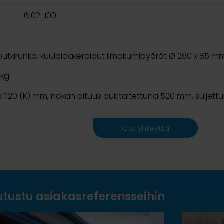
6102-100
utkirunko, kuulalaakeroidut ilmakumipyörät Ø 260 x 85 mm
kg.
) x 1120 (K) mm, nokan pituus aukitaitettuna 520 mm, suljet
Ota yhteyttä
utustu asiakasreferensseihin