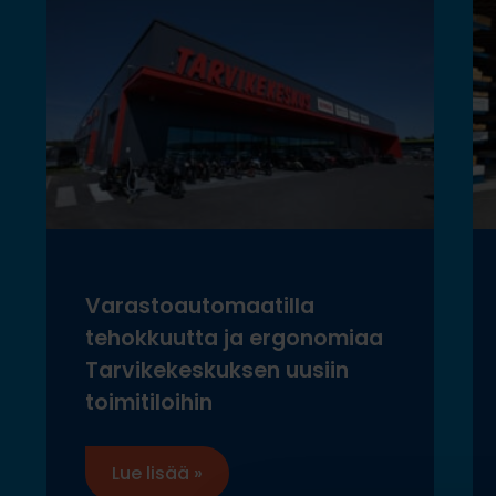
Varastoautomaatilla
tehokkuutta ja ergonomiaa
Tarvikekeskuksen uusiin
toimitiloihin
Lue lisää »