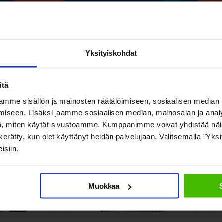
Lue
Yksityiskohdat
Katso myös nämä
itä
mme sisällön ja mainosten räätälöimiseen, sosiaalisen median
iseen. Lisäksi jaamme sosiaalisen median, mainosalan ja analy
, miten käytät sivustoamme. Kumppanimme voivat yhdistää näitä t
on kerätty, kun olet käyttänyt heidän palvelujaan. Valitsemalla "Yk
isiin.
Muokkaa