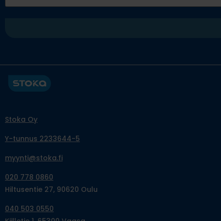
Stoka Oy
Y-tunnus 2233644-5
myynti@stoka.fi
020 778 0860
Hiltusentie 27, 90620 Oulu
040 503 0550
Kiilletie 1, 65300 Vaasa