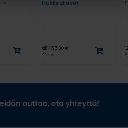
 –
Häkkirullakot
T
alk.
195,00
€
1
alv 0%
al
idän auttaa, ota yhteyttä!