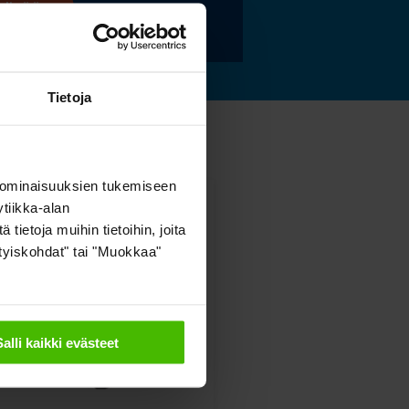
 lisää »
Tietoja
 ominaisuuksien tukemiseen
tiikka-alan
ietoja muihin tietoihin, joita
sityiskohdat" tai "Muokkaa"
Salli kaikki evästeet