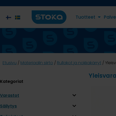
Tuotteet
Palve
Etusivu
/
Materiaalin siirto
/
Rullakot ja nokkakärryt
/ Yleis
Yleisvar
Kategoriat
Varastot
Säilytys