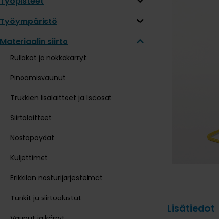
Työpisteet
Työympäristö
Materiaalin siirto
Rullakot ja nokkakärryt
Pinoamisvaunut
Trukkien lisälaitteet ja lisäosat
Siirtolaitteet
Nostopöydät
Kuljettimet
Erikkilan nosturijärjestelmät
Tunkit ja siirtoalustat
Lisätiedot
Vaunut ja kärryt