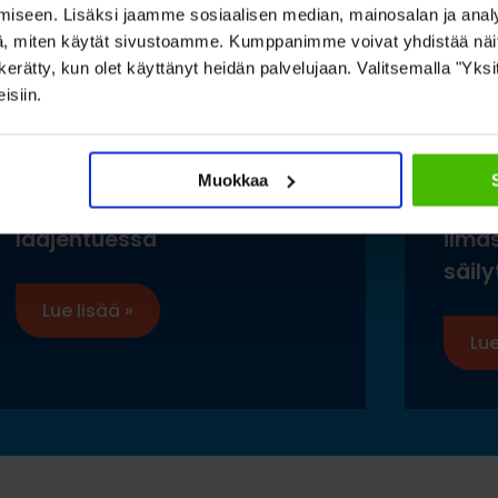
iseen. Lisäksi jaamme sosiaalisen median, mainosalan ja analy
, miten käytät sivustoamme. Kumppanimme voivat yhdistää näitä t
on kerätty, kun olet käyttänyt heidän palvelujaan. Valitsemalla "Yk
isiin.
Toimivat säilytysratkaisut
Saam
pitkälle tavaralle Hartman
luon
Muokkaa
Raudan toiminnan
esine
laajentuessa
ilma
säily
Lue lisää »
Lue