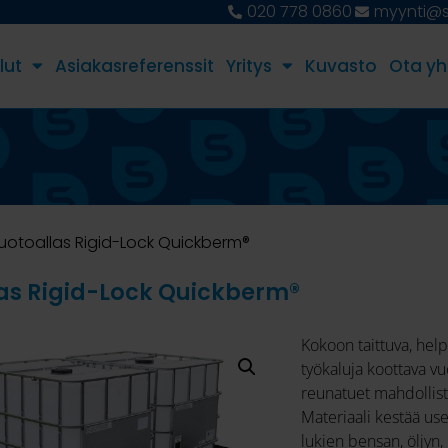
020 778 0860
myynti@st
lut
Asiakasreferenssit
Yritys
Kuvasto
Ota yh
uotoallas Rigid-Lock Quickberm®
as Rigid-Lock Quickberm®
Kokoon taittuva, hel
työkaluja koottava vu
reunatuet mahdollista
Materiaali kestää u
lukien bensan, öljyn