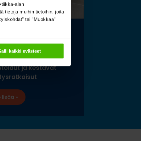
tiikka-alan
ietoja muihin tietoihin, joita
sityiskohdat" tai "Muokkaa"
elaismuseon ja
tokeskuksen
Salli kaikki evästeet
istölle sopivat
stoidut ja kestävät
tysratkaisut
 lisää »