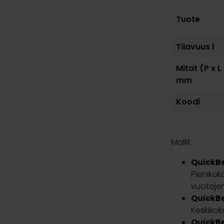
Tuote
Tilavuus l
Mitat (P x L
mm
Koodi
Mallit
QuickBe
Pienikok
vuotojen
QuickB
Keskikoko
QuickB