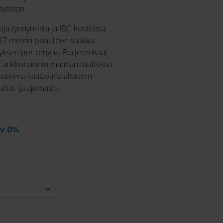
äyttöön.
ja tynnyreistä ja IBC-konteista
a 17 metrin pituuteen saakka.
tyksen per rengas. Purjerenkaat
n ankkuroinnin maahan tuulisissa
rusteena saatavana altaiden
alus- ja ajomatto.
lv 0%