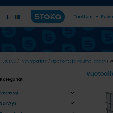
Tuotteet
Palve
Etusivu
/
Työympäristö
/
Kippikontit ja valuma-altaat
/ V
Vuotoall
Kategoriat
Varastot
Säilytys