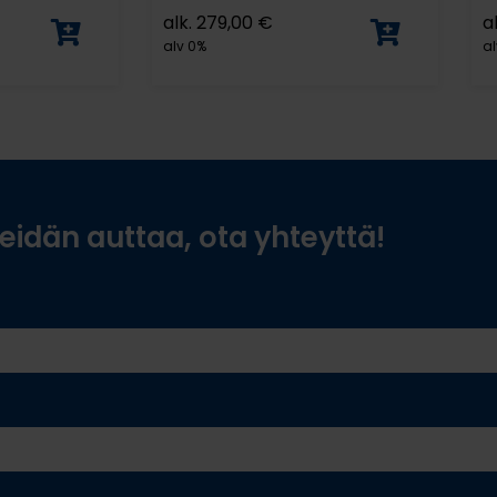
alk.
279,00
€
a
alv 0%
al
idän auttaa, ota yhteyttä!