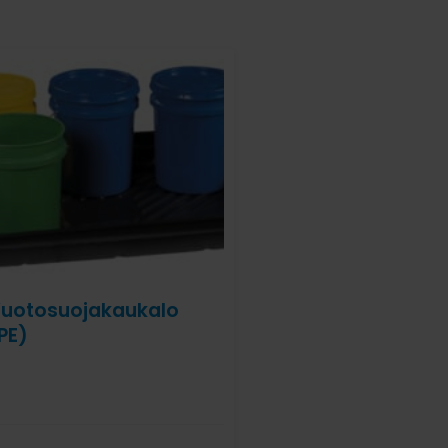
uotosuojakaukalo
PE)