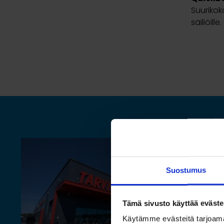
Suurikok
säiliöille.
T
Suostumus
Tämä sivusto käyttää eväste
Käytämme evästeitä tarjoama