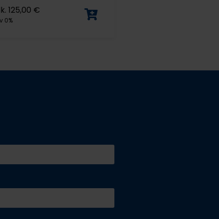
lk.
125,00
€
v 0%