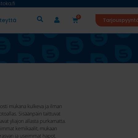
oka.fi
0
teyttä
Tarjouspyynt
posti mukana kulkeva ja ilman
otoallas. Sisäänpäin taittuvat
vat yliajon allasta purkamatta.
seimmat kemikaalit, mukaan
, rasvan ja useimmat hapot.