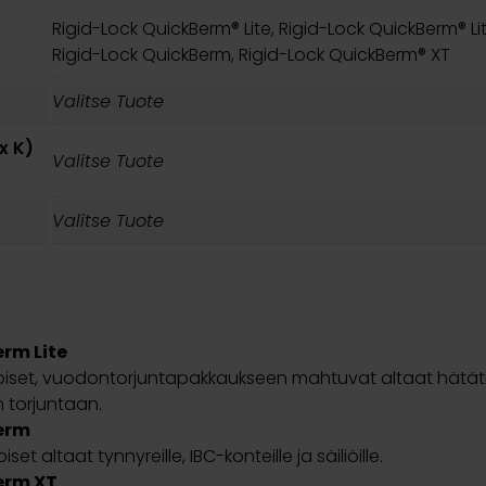
Rigid-Lock QuickBerm® Lite, Rigid-Lock QuickBerm® Lit
Rigid-Lock QuickBerm, Rigid-Lock QuickBerm® XT
Valitse Tuote
 x K)
Valitse Tuote
Valitse Tuote
rm Lite
oiset, vuodontorjuntapakkaukseen mahtuvat altaat hätäti
 torjuntaan.
erm
iset altaat tynnyreille, IBC-konteille ja säiliöille.
erm XT