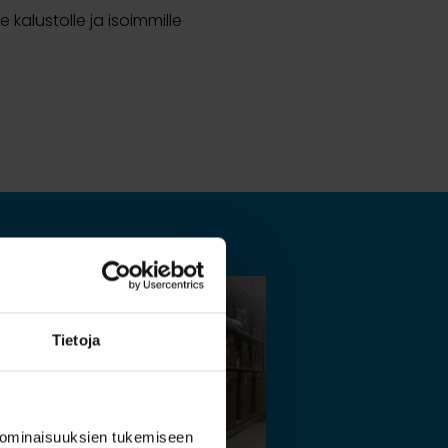
 kalustolle ja isoimmille
Tietoja
 ominaisuuksien tukemiseen