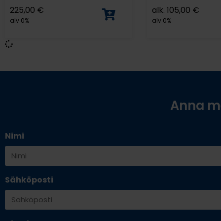
225,00
€
alk.
105,00
€
alv 0%
alv 0%
Anna me
Nimi
Sähköposti