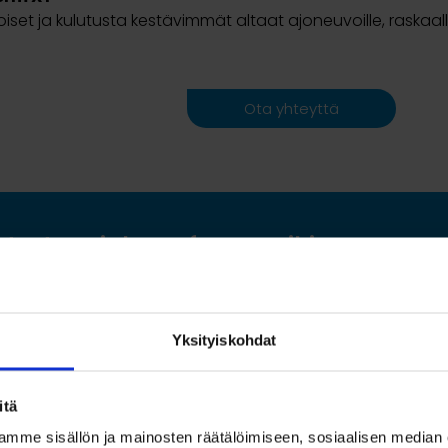
oiset ja kulutusta kestävimmät altaat ajoneuvoille, raskaalle
Ota yhteyttä
utustu asiakasreferensseihin
Yksityiskohdat
itä
mme sisällön ja mainosten räätälöimiseen, sosiaalisen median