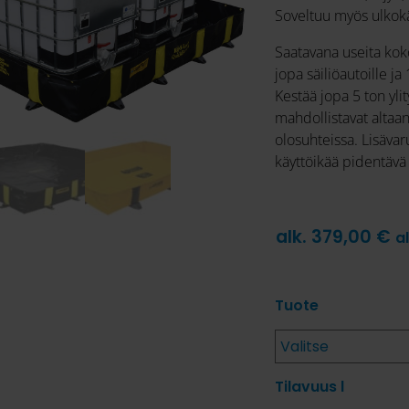
Soveltuu myös ulkok
Saatavana useita koko
jopa säiliöautoille j
Kestää jopa 5 ton yli
mahdollistavat altaa
olosuhteissa. Lisäva
käyttöikää pidentävä 
alk.
379,00
€
a
Tuote
Tilavuus l