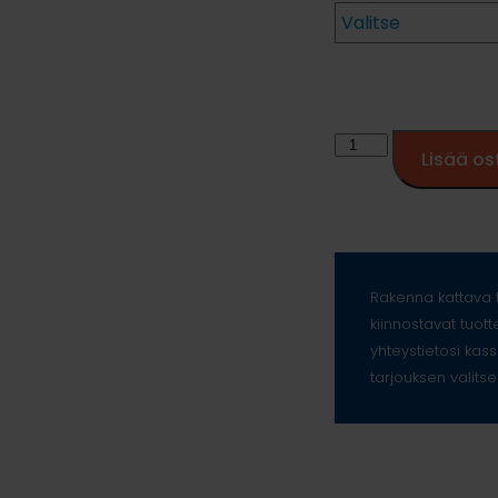
Lisää os
Rakenna kattava t
kiinnostavat tuott
yhteystietosi kass
tarjouksen valitse