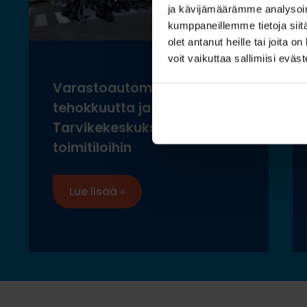
ja kävijämäärämme analysoim
kumppaneillemme tietoja siitä
olet antanut heille tai joita 
voit vaikuttaa sallimiisi eväste
Varastoautomaatilla
tehokkuutta ja ergonomiaa
Tarvikekeskuksen uusiin
toimitiloihin
Lue lisää »