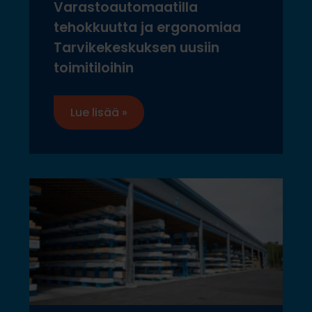
Varastoautomaatilla
tehokkuutta ja ergonomiaa
Tarvikekeskuksen uusiin
toimitiloihin
Lue lisää »