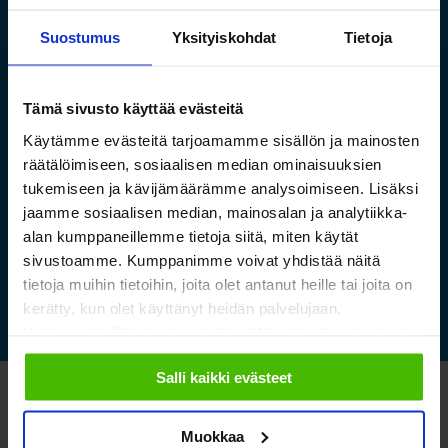
Suostumus
Yksityiskohdat
Tietoja
Saamelaismuseon ja
Tämä sivusto käyttää evästeitä
luontokeskuksen esineistölle
Käytämme evästeitä tarjoamamme sisällön ja mainosten
sopivat ilmastoidut ja
räätälöimiseen, sosiaalisen median ominaisuuksien
tukemiseen ja kävijämäärämme analysoimiseen. Lisäksi
kestävät säilytysratkaisut
jaamme sosiaalisen median, mainosalan ja analytiikka-
alan kumppaneillemme tietoja siitä, miten käytät
Lue lisää »
sivustoamme. Kumppanimme voivat yhdistää näitä
tietoja muihin tietoihin, joita olet antanut heille tai joita on
kerätty, kun olet käyttänyt heidän palvelujaan.
Valitsemalla "Yksityiskohdat" tai "Muokkaa" voit vaikuttaa
sallimiisi evästeisiin.
Salli kaikki evästeet
Katso myös nämä
Muokkaa