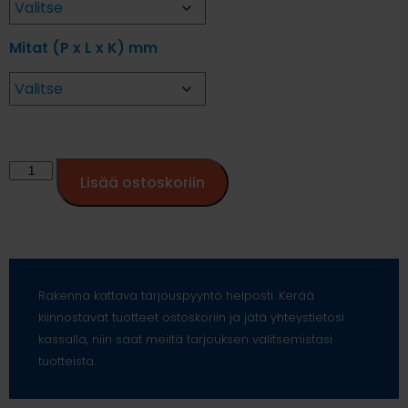
Mitat (P x L x K) mm
Lisää ostoskoriin
Rakenna kattava tarjouspyyntö helposti. Kerää
kiinnostavat tuotteet ostoskoriin ja jätä yhteystietosi
kassalla, niin saat meiltä tarjouksen valitsemistasi
tuotteista.