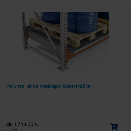
Valuma-allas Vaakapalkkien Päälle
alk.
1 744,00
€
alv 0%