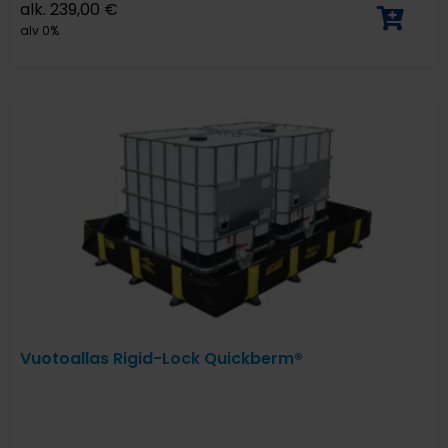
alk.
239,00
€
alv 0%
Vuotoallas Rigid-Lock Quickberm®