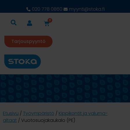
020 778 0860
myynti@stoka.fi
0
Tarjouspyyntö
Etusivu
/
Työympäristö
/
Kippikontit ja valuma-
altaat
/ Vuotosuojakaukalo (PE)