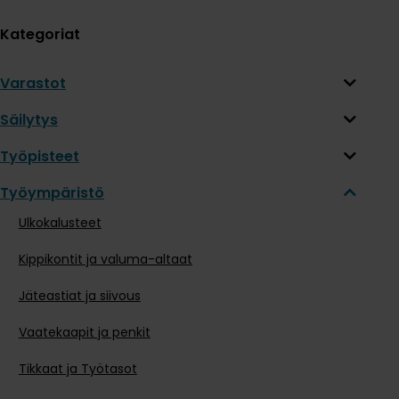
Kategoriat
Varastot
Säilytys
Työpisteet
Työympäristö
Ulkokalusteet
Kippikontit ja valuma-altaat
Jäteastiat ja siivous
Vaatekaapit ja penkit
Tikkaat ja Työtasot