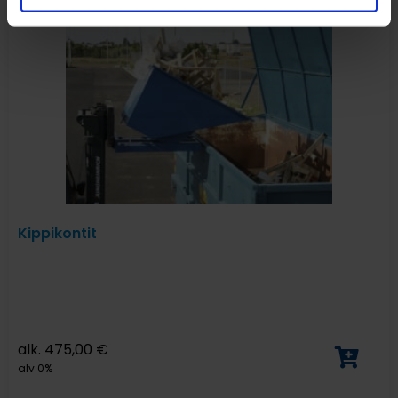
Kippikontit
alk.
475,00
€
alv 0%