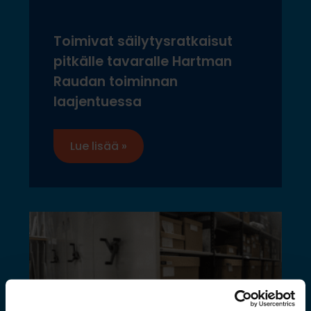
Toimivat säilytysratkaisut
pitkälle tavaralle Hartman
Raudan toiminnan
laajentuessa
Lue lisää »