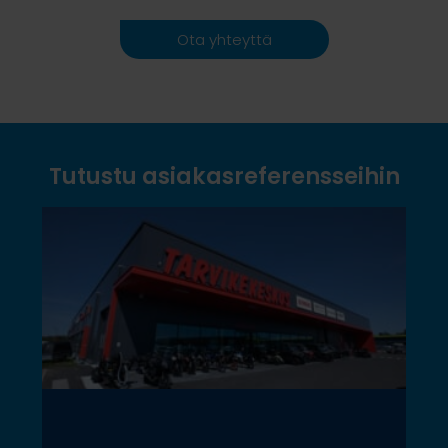
Ota yhteyttä
Tutustu asiakasreferensseihin