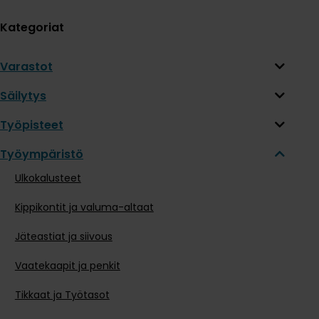
Kategoriat
Varastot
Säilytys
Työpisteet
Työympäristö
Ulkokalusteet
Kippikontit ja valuma-altaat
Jäteastiat ja siivous
Vaatekaapit ja penkit
Tikkaat ja Työtasot