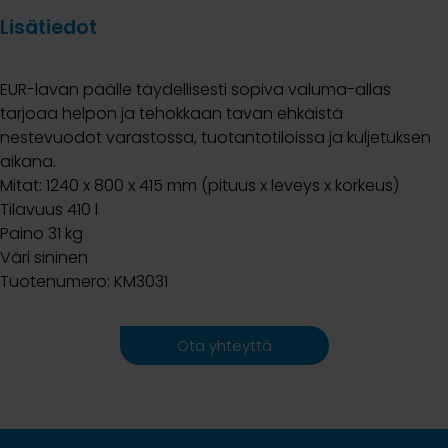
Lisätiedot
EUR-lavan päälle täydellisesti sopiva valuma-allas
tarjoaa helpon ja tehokkaan tavan ehkäistä
nestevuodot varastossa, tuotantotiloissa ja kuljetuksen
aikana.
Mitat: 1240 x 800 x 415 mm (pituus x leveys x korkeus)
Tilavuus 410 l
Paino 31 kg
Väri sininen
Tuotenumero: KM3031
Ota yhteyttä