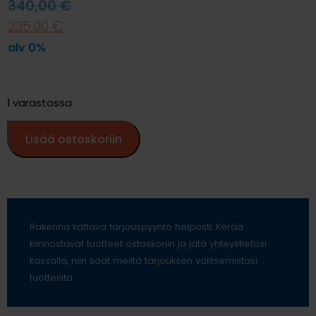
340,00
€
235,00
€
alv 0%
1 varastossa
Lisää ostoskoriin
Rakenna kattava tarjouspyyntö helposti. Kerää
kiinnostavat tuotteet ostoskoriin ja jätä yhteystietosi
kassalla, niin saat meiltä tarjouksen valitsemistasi
tuotteista.