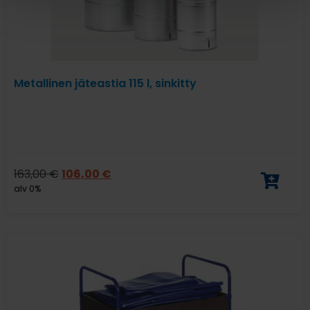
Metallinen jäteastia 115 l, sinkitty
163,00
€
106,00
€
alv 0%