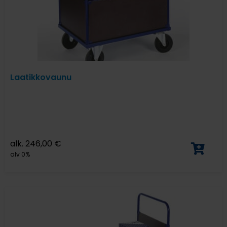
Laatikkovaunu
alk.
246,00
€
alv 0%