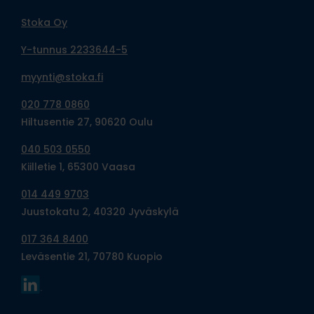
Stoka Oy
Y-tunnus 2233644-5
myynti@stoka.fi
020 778 0860
Hiltusentie 27, 90620 Oulu
040 503 0550
Kiilletie 1, 65300 Vaasa
014 449 9703
Juustokatu 2, 40320 Jyväskylä
017 364 8400
Leväsentie 21, 70780 Kuopio