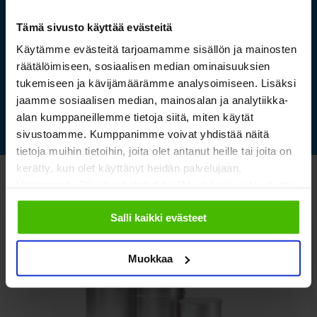
sopivat ilmastoidut ja
Tämä sivusto käyttää evästeitä
kestävät säilytysratkaisut
Käytämme evästeitä tarjoamamme sisällön ja mainosten
räätälöimiseen, sosiaalisen median ominaisuuksien
Lue lisää »
tukemiseen ja kävijämäärämme analysoimiseen. Lisäksi
jaamme sosiaalisen median, mainosalan ja analytiikka-
alan kumppaneillemme tietoja siitä, miten käytät
sivustoamme. Kumppanimme voivat yhdistää näitä
tietoja muihin tietoihin, joita olet antanut heille tai joita on
kerätty, kun olet käyttänyt heidän palvelujaan.
Valitsemalla "Yksityiskohdat" tai "Muokkaa" voit vaikuttaa
Katso myös nämä
sallimiisi evästeisiin.
Salli kaikki evästeet
Muokkaa