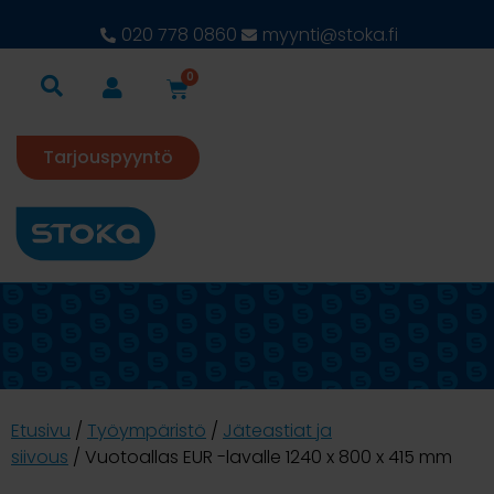
020 778 0860
myynti@stoka.fi
0
Tarjouspyyntö
Etusivu
/
Työympäristö
/
Jäteastiat ja
siivous
/ Vuotoallas EUR -lavalle 1240 x 800 x 415 mm