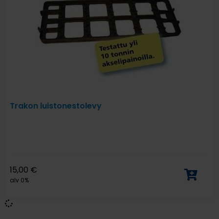
Trakon luistonestolevy
15,00
€
alv 0%