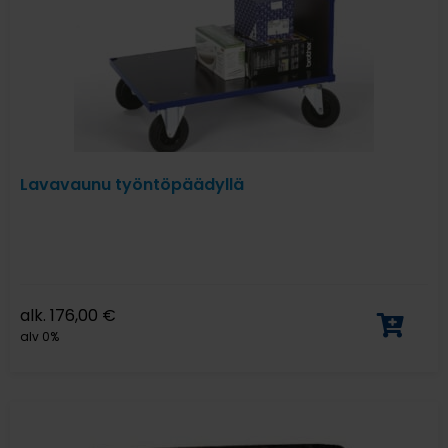
Lavavaunu työntöpäädyllä
alk.
176,00
€
alv 0%