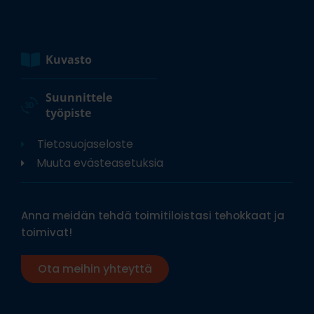
Kuvasto
Suunnittele
työpiste
Tietosuojaseloste
Muuta evästeasetuksia
Anna meidän tehdä toimitiloistasi tehokkaat ja
toimivat!
Ota meihin yhteyttä