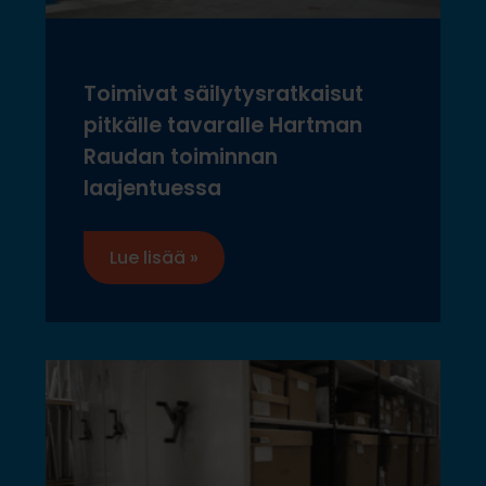
Toimivat säilytysratkaisut
pitkälle tavaralle Hartman
Raudan toiminnan
laajentuessa
Lue lisää »