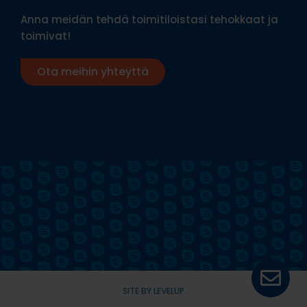
Anna meidän tehdä toimitiloistasi tehokkaat ja
toimivat!
Ota meihin yhteyttä
SITE BY LEVELUP