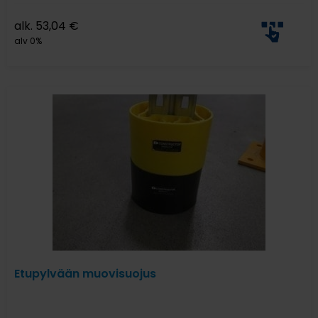
alk.
53,04
€
alv 0%
Etupylvään muovisuojus