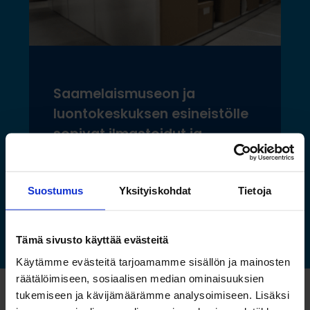
Saamelaismuseon ja
luontokeskuksen esineistölle
sopivat ilmastoidut ja
kestävät säilytysratkaisut
Suostumus
Yksityiskohdat
Tietoja
Lue lisää »
Tämä sivusto käyttää evästeitä
Käytämme evästeitä tarjoamamme sisällön ja mainosten
räätälöimiseen, sosiaalisen median ominaisuuksien
tukemiseen ja kävijämäärämme analysoimiseen. Lisäksi
Katso myös nämä