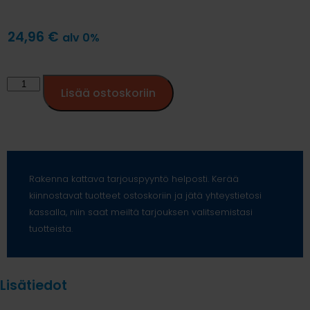
24,96
€
alv 0%
Lisää ostoskoriin
Rakenna kattava tarjouspyyntö helposti. Kerää
kiinnostavat tuotteet ostoskoriin ja jätä yhteystietosi
kassalla, niin saat meiltä tarjouksen valitsemistasi
tuotteista.
Lisätiedot