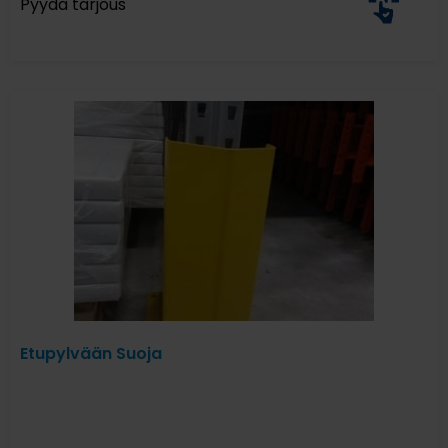
Pyydä tarjous
Etupylvään Suoja