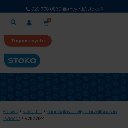
020 778 0860
myynti@stoka.fi
0
Tarjouspyyntö
Etusivu
/
Varastot
/
Kuormalavahyllyn turvallisuus ja
lisäosat
/ Välipalkki