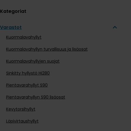
Kategoriat
Varastot
Kuormalavahyllyt
Kuormalavahyllyn turvallisuus ja lisäosat
Kuormalavahyllyjen suojat
Sinkitty hyllystö Hi280
Pientavarahyllyt S90
Pientavarahyllyn S90 lisäosat
Kevytorsihyllyt
Läpivirtaushyllyt