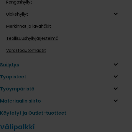
Rengashyllyt
Ulokehyllyt
Merkinnät ja lavahäkit
Teollisuushyllyjärjestelmä
Varastoautomaatit
Säilytys
Työpisteet
Työympäristö
Materiaalin siirto
Käytetyt ja Outlet-tuotteet
Välipalkki