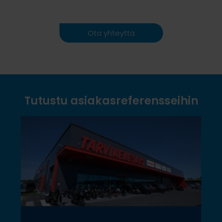
Ota yhteyttä
Tutustu asiakasreferensseihin