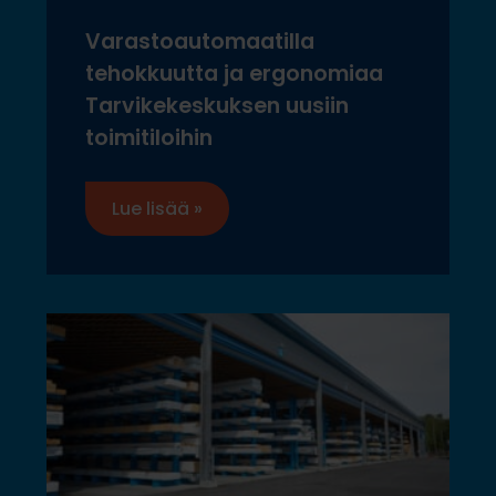
Varastoautomaatilla
tehokkuutta ja ergonomiaa
Tarvikekeskuksen uusiin
toimitiloihin
Lue lisää »