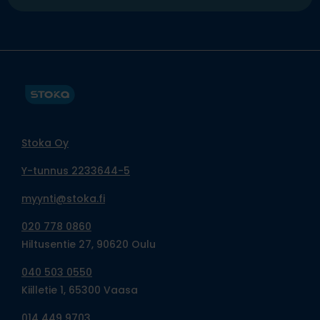
Stoka Oy
Y-tunnus 2233644-5
myynti@stoka.fi
020 778 0860
Hiltusentie 27, 90620 Oulu
040 503 0550
Kiilletie 1, 65300 Vaasa
014 449 9703