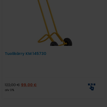
Tuolikärry KM 145730
122,00
€
99,00
€
alv 0%