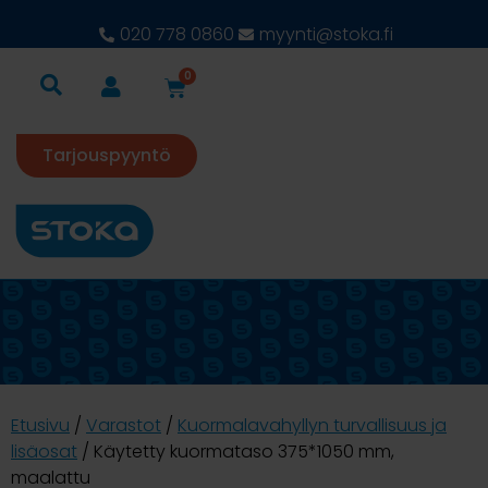
020 778 0860
myynti@stoka.fi
0
Tarjouspyyntö
Etusivu
/
Varastot
/
Kuormalavahyllyn turvallisuus ja
lisäosat
/ Käytetty kuormataso 375*1050 mm,
maalattu