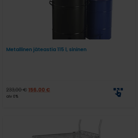
Metallinen jäteastia 115 l, sininen
233,00
€
156,00
€
alv 0%