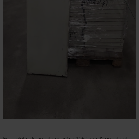
Erä käytettyä kuormatasoja 375 x 1050 mm. Kuormatasot