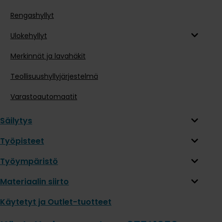
Rengashyllyt
Ulokehyllyt
Merkinnät ja lavahäkit
Teollisuushyllyjärjestelmä
Varastoautomaatit
Säilytys
Työpisteet
Työympäristö
Materiaalin siirto
Käytetyt ja Outlet-tuotteet