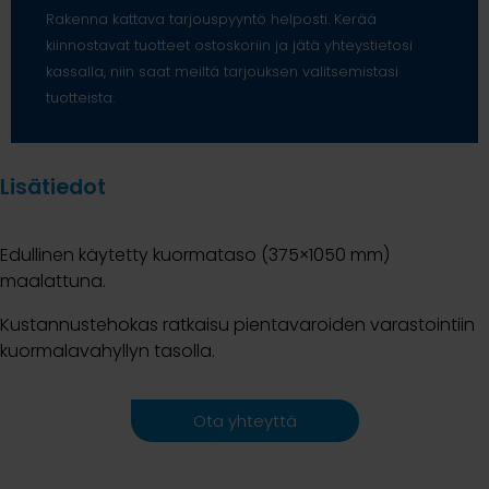
Rakenna kattava tarjouspyyntö helposti. Kerää
kiinnostavat tuotteet ostoskoriin ja jätä yhteystietosi
kassalla, niin saat meiltä tarjouksen valitsemistasi
tuotteista.
Lisätiedot
Edullinen käytetty kuormataso (375×1050 mm)
maalattuna.
Kustannustehokas ratkaisu pientavaroiden varastointiin
kuormalavahyllyn tasolla.
Ota yhteyttä