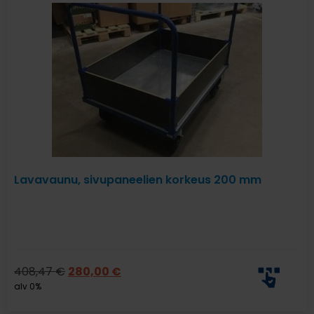
Lavavaunu, sivupaneelien korkeus 200 mm
408,47
€
280,00
€
alv 0%