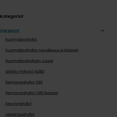
Kategoriat
Varastot
Kuormalavahyllyt
Kuormalavahyllyn turvallisuus ja lisäosat
Kuormalavahyllyjen suojat
Sinkitty hyllystö Hi280
Pientavarahyllyt S90
Pientavarahyllyn S90 lisäosat
Kevytorsihyllyt
Läpivirtaushyllyt