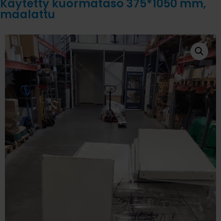
Käytetty kuormataso 375*1050 mm,
maalattu