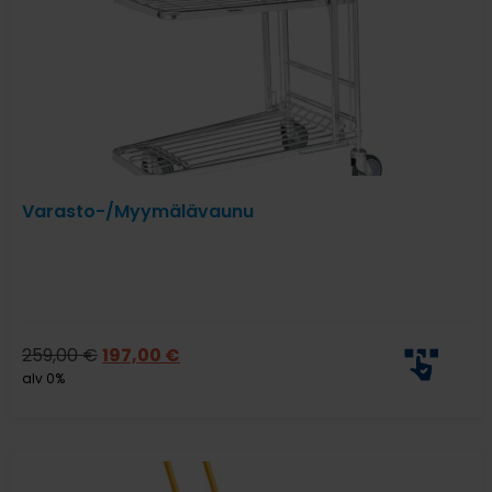
Varasto-/Myymälävaunu
259,00
€
197,00
€
alv 0%