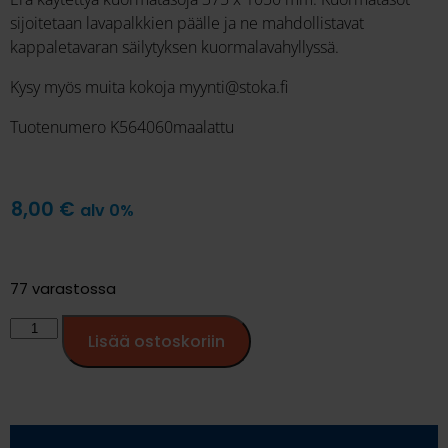
sijoitetaan lavapalkkien päälle ja ne mahdollistavat
kappaletavaran säilytyksen kuormalavahyllyssä.
Kysy myös muita kokoja myynti@stoka.fi
Tuotenumero K564060maalattu
8,00
€
alv 0%
77 varastossa
Lisää ostoskoriin