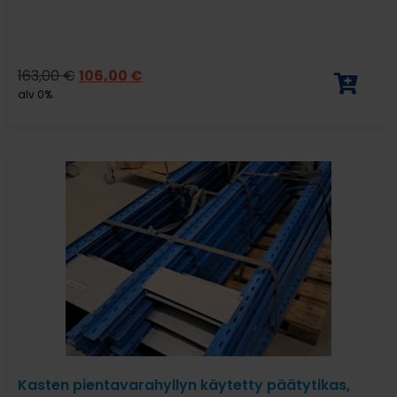
163,00
€
106,00
€
alv 0%
Kasten pientavarahyllyn käytetty päätytikas,