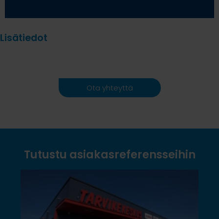
Lisätiedot
Ota yhteyttä
Tutustu asiakasreferensseihin