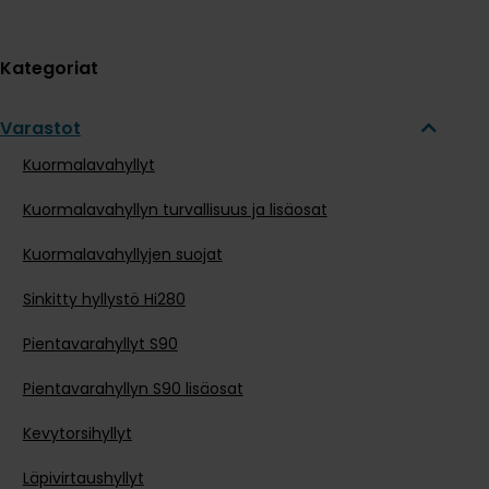
Kategoriat
Varastot
Kuormalavahyllyt
Kuormalavahyllyn turvallisuus ja lisäosat
Kuormalavahyllyjen suojat
Sinkitty hyllystö Hi280
Pientavarahyllyt S90
Pientavarahyllyn S90 lisäosat
Kevytorsihyllyt
Läpivirtaushyllyt