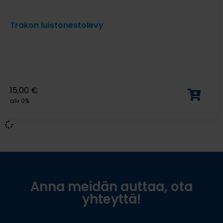
Trakon luistonestolevy
15,00
€
alv 0%
Anna meidän auttaa, ota
yhteyttä!