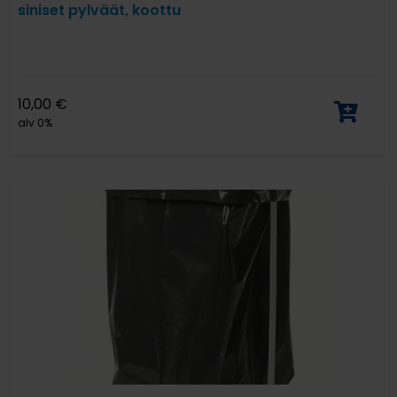
siniset pylväät, koottu
10,00
€
alv 0%