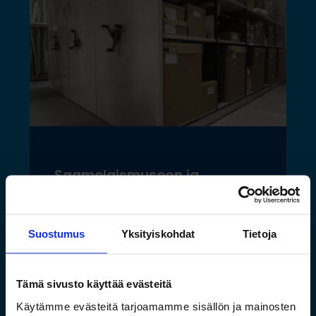
Saamelaismuseon ja
luontokeskuksen esineistölle
sopivat ilmastoidut ja
kestävät säilytysratkaisut
Suostumus
Yksityiskohdat
Tietoja
Lue lisää »
Tämä sivusto käyttää evästeitä
Käytämme evästeitä tarjoamamme sisällön ja mainosten