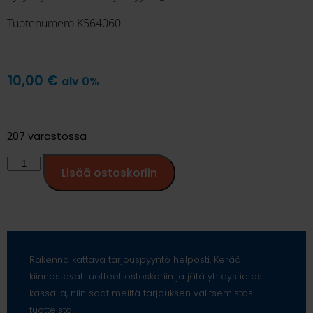
Tuotenumero K564060
10,00
€
alv 0%
207 varastossa
Lisää ostoskoriin
Rakenna kattava tarjouspyyntö helposti. Kerää
kiinnostavat tuotteet ostoskoriin ja jätä yhteystietosi
kassalla, niin saat meiltä tarjouksen valitsemistasi
tuotteista.