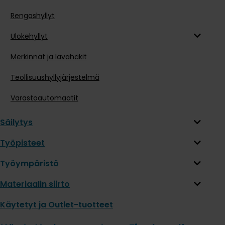
Rengashyllyt
Ulokehyllyt
Merkinnät ja lavahäkit
Teollisuushyllyjärjestelmä
Varastoautomaatit
Säilytys
Työpisteet
Työympäristö
Materiaalin siirto
Käytetyt ja Outlet-tuotteet