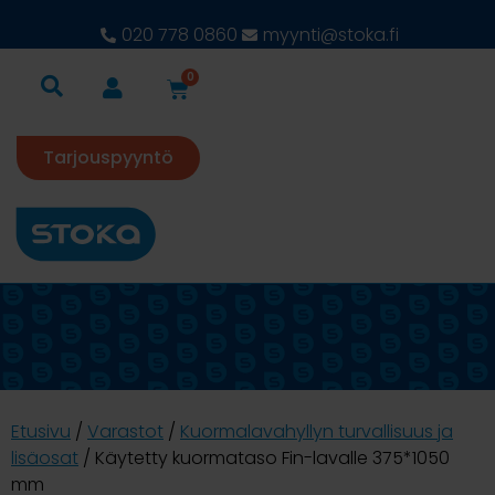
020 778 0860
myynti@stoka.fi
0
Tarjouspyyntö
Etusivu
/
Varastot
/
Kuormalavahyllyn turvallisuus ja
lisäosat
/ Käytetty kuormataso Fin-lavalle 375*1050
mm