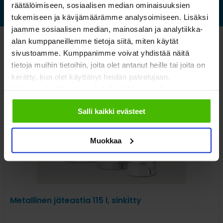
räätälöimiseen, sosiaalisen median ominaisuuksien
tukemiseen ja kävijämäärämme analysoimiseen. Lisäksi
jaamme sosiaalisen median, mainosalan ja analytiikka-
alan kumppaneillemme tietoja siitä, miten käytät
Katso myös nämä
sivustoamme. Kumppanimme voivat yhdistää näitä
tietoja muihin tietoihin, joita olet antanut heille tai joita on
kerätty, kun olet käyttänyt heidän palvelujaan.
Valitsemalla "Yksityiskohdat" tai "Muokkaa" voit vaikuttaa
sallimiisi evästeisiin.
Salli kaikki evästeet
Muokkaa
Metallinen jäteastia 115 l, sinkitty