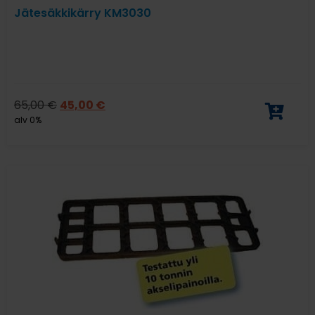
Jätesäkkikärry KM3030
65,00
€
45,00
€
alv 0%