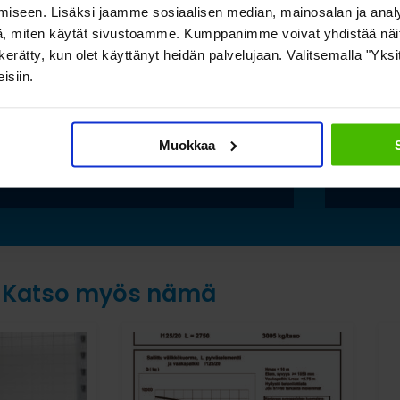
iseen. Lisäksi jaamme sosiaalisen median, mainosalan ja analy
pitkälle tavaralle Hartman
luon
, miten käytät sivustoamme. Kumppanimme voivat yhdistää näitä t
Raudan toiminnan
esine
on kerätty, kun olet käyttänyt heidän palvelujaan. Valitsemalla "Yk
laajentuessa
ilma
isiin.
säily
Lue lisää »
Muokkaa
Lue
Katso myös nämä