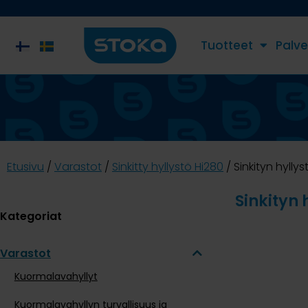
Tuotteet
Palve
Etusivu
/
Varastot
/
Sinkitty hyllystö Hi280
/ Sinkityn hyllys
Sinkityn 
Kategoriat
Varastot
Kuormalavahyllyt
Kuormalavahyllyn turvallisuus ja