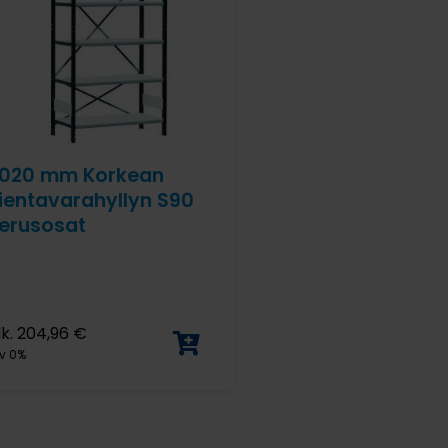
020 mm Korkean
ientavarahyllyn S90
erusosat
lk.
204,96
€
v 0%