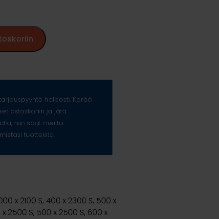
toskoriin
arjouspyyntö helposti. Kerää
eet ostoskoriin ja jätä
alla, niin saat meiltä
mistasi tuotteista.
1000 x 2100 S, 400 x 2300 S, 500 x
 x 2500 S, 500 x 2500 S, 600 x