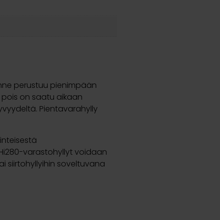
kenne perustuu pienimpään
pois on saatu aikaan
syvyydeltä. Pientavarahylly
inteisestä
Hi280-varastohyllyt voidaan
 siirtohyllyihin soveltuvana