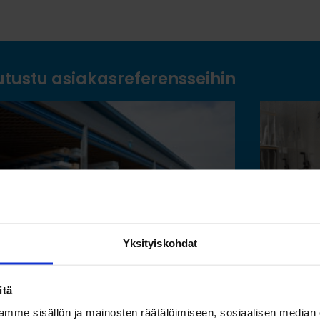
utustu asiakasreferensseihin
Yksityiskohdat
itä
Toimivat säilytysratkaisut
Saam
mme sisällön ja mainosten räätälöimiseen, sosiaalisen median