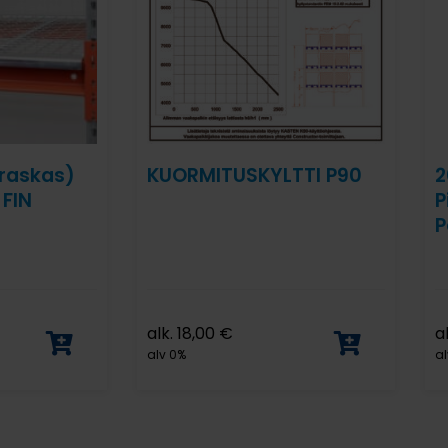
(raskas)
KUORMITUSKYLTTI P90
2
 FIN
P
P
alk.
18,00
€
a
alv 0%
al