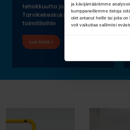
ja kävijämäärämme analysoim
tehokkuutta ja ergonomiaa
kumppaneillemme tietoja siitä
Tarvikekeskuksen uusiin
olet antanut heille tai joita 
toimitiloihin
voit vaikuttaa sallimiisi eväste
Lue lisää »