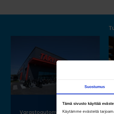
T
Suostumus
Tämä sivusto käyttää eväste
Varastoautomaatilla
Käytämme evästeitä tarjoama