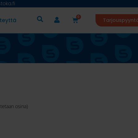
oka.fi
0
teyttä
Tarjouspyynt
mitetaan osina)