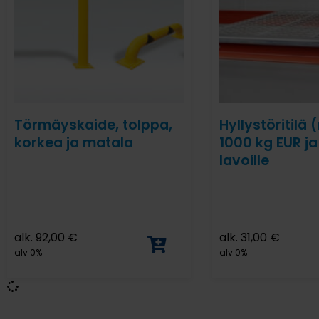
Törmäyskaide, tolppa,
Hyllystöritilä 
korkea ja matala
1000 kg EUR ja
lavoille
alk.
92,00
€
alk.
31,00
€
alv 0%
alv 0%