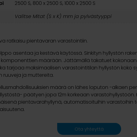
pi
2500 S, 800 x 2500 S, 1000 x 2500 S
Valitse Mitat (S x K) mm ja pylvästyyppi
va ratkaisu pientavaran varastointiin.
elppo asentaa ja kestävä käytössä. Sinkityn hyllystön ra
 komponenttien määrään. Jättämällä takatuet kokonaan 
joka tarjoaa maksimaalisen varastointitilan hyllystön koko 
 ruuveja ja muttereita.
vellusmahdollisuuksien määrä on lähes loputon -alkaen per
lystöstä- päätyen jopa 12m korkeaan varastohyllystöön. 
äisenä pientavarahyllynä, automatisoituihin varastoihin tai
aisuutena.
Ota yhteyttä