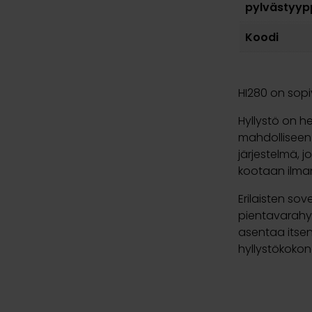
pylvästyyp
Koodi
HI280 on sopi
Hyllystö on h
mahdolliseen
järjestelmä, 
kootaan ilman
Erilaisten so
pientavarahyl
asentaa itsen
hyllystökokon