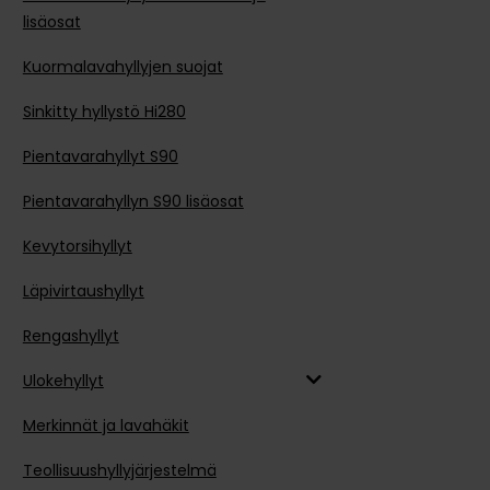
lisäosat
Kuormalavahyllyjen suojat
Sinkitty hyllystö Hi280
Pientavarahyllyt S90
Pientavarahyllyn S90 lisäosat
Kevytorsihyllyt
Läpivirtaushyllyt
Rengashyllyt
Ulokehyllyt
Merkinnät ja lavahäkit
Teollisuushyllyjärjestelmä