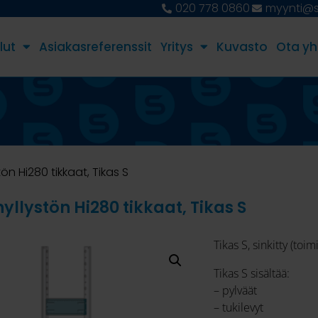
020 778 0860
myynti@st
lut
Asiakasreferenssit
Yritys
Kuvasto
Ota yh
tön Hi280 tikkaat, Tikas S
hyllystön Hi280 tikkaat, Tikas S
Tikas S, sinkitty (toi
Tikas S sisältää:
– pylväät
– tukilevyt