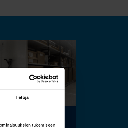
Tietoja
elaismuseon ja
 ominaisuuksien tukemiseen