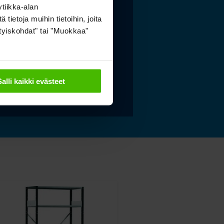
tiikka-alan
tokeskuksen
ietoja muihin tietoihin, joita
istölle sopivat
sityiskohdat" tai "Muokkaa"
stoidut ja kestävät
tysratkaisut
Salli kaikki evästeet
 lisää »