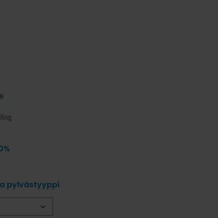
 0%
ja pylvästyyppi