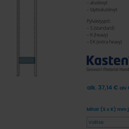
– aluslevyt
– täytealuslevyt
Pylvästyypit:
– S (standard)
– K (heavy)
– EK (extra heavy)
alk.
37,14
€
alv
Mitat (S x K) mm 