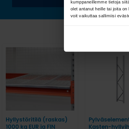
kumppaneillemme tietoja siitä
olet antanut heille tai joita 
voit vaikuttaa sallimiisi eväste
Hyllystöritilä (raskas)
Pylväselement
1000 kg EUR ja FIN
Kasten-hyllyih