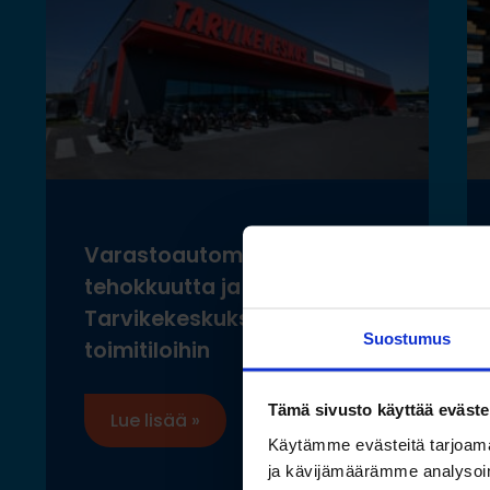
Varastoautomaatilla
tehokkuutta ja ergonomiaa
Tarvikekeskuksen uusiin
Suostumus
toimitiloihin
Tämä sivusto käyttää eväste
Lue lisää »
Käytämme evästeitä tarjoama
ja kävijämäärämme analysoim