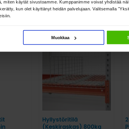
, miten käytät sivustoamme. Kumppanimme voivat yhdistää näitä t
on kerätty, kun olet käyttänyt heidän palvelujaan. Valitsemalla "Yk
isiin.
Katso myös nämä
Muokkaa
it
Hyllystöritilä
2
in
(Keskiraskas) 800kg
P