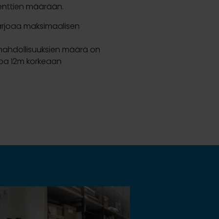
enttien määrään.
tarjoaa maksimaalisen
usmahdollisuuksien määrä on
opa 12m korkeaan