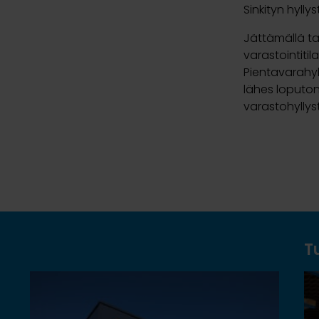
Sinkityn hyl
Jättämällä ta
varastointitil
Pientavarahyl
lähes loputon
varastohyllys
T