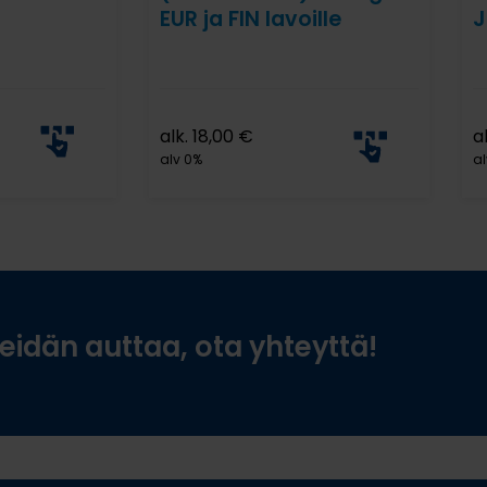
EUR ja FIN lavoille
J
alk.
18,00
€
a
alv 0%
al
idän auttaa, ota yhteyttä!