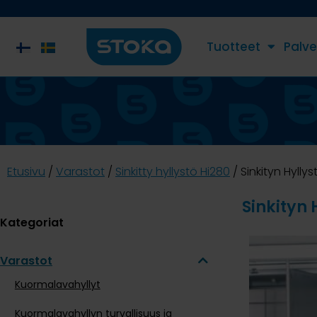
Tuotteet
Palve
Etusivu
/
Varastot
/
Sinkitty hyllystö Hi280
/ Sinkityn Hylly
Sinkityn 
Kategoriat
Varastot
Kuormalavahyllyt
Kuormalavahyllyn turvallisuus ja