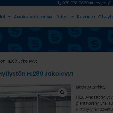
020 778 0860
myynti@st
lut
Asiakasreferenssit
Yritys
Kuvasto
Ota yh
stön HI280 Jakolevyt
Hyllystön HI280 Jakolevyt
Jakolevyt, sinkitty
Hi280-varastohyllyt 
pientavarahyllynä, au
siirtohyllyihin sovel