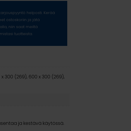
arjouspyyntö helposti. Kerää
eet ostoskoriin ja jätä
alla, niin saat meiltä
mistasi tuotteista.
 x 300 (269), 600 x 300 (269),
 asentaa ja kestävä käytössä.