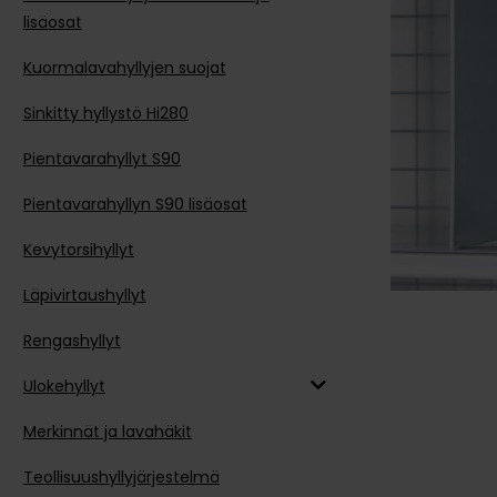
lisäosat
Kuormalavahyllyjen suojat
Sinkitty hyllystö Hi280
Pientavarahyllyt S90
Pientavarahyllyn S90 lisäosat
Kevytorsihyllyt
Läpivirtaushyllyt
Rengashyllyt
Ulokehyllyt
Merkinnät ja lavahäkit
Teollisuushyllyjärjestelmä