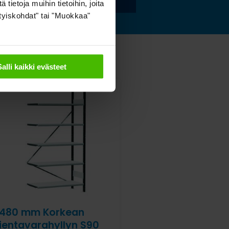
ietoja muihin tietoihin, joita
sityiskohdat" tai "Muokkaa"
Salli kaikki evästeet
480 mm Korkean
ientavarahyllyn S90