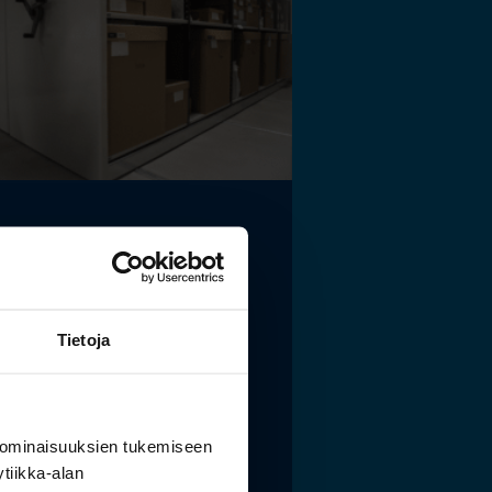
elaismuseon ja
tokeskuksen
istölle sopivat
Tietoja
stoidut ja kestävät
tysratkaisut
 ominaisuuksien tukemiseen
 lisää »
tiikka-alan