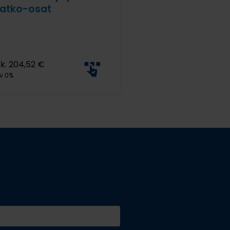
atko-osat
lk.
204,52
€
v 0%