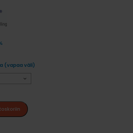
0%
ja (vapaa väli)
toskoriin