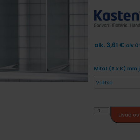
alk.
3,61
€
alv 
Mitat (S x K) mm 
Lisää os