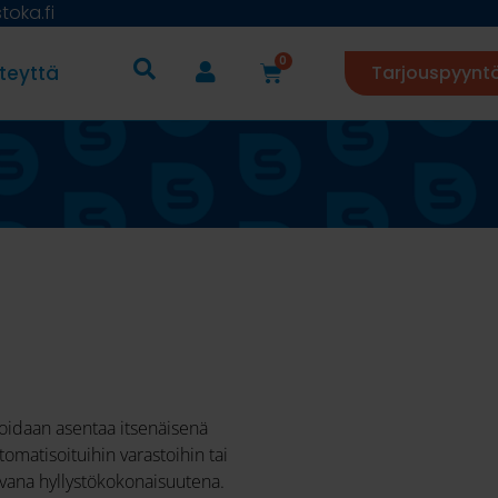
oka.fi
0
teyttä
Tarjouspyynt
voidaan asentaa itsenäisenä
tomatisoituihin varastoihin tai
tuvana hyllystökokonaisuutena.