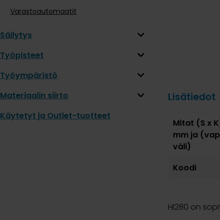
Varastoautomaatit
Säilytys
Työpisteet
Työympäristö
Materiaalin siirto
Lisätiedot
Käytetyt ja Outlet-tuotteet
Mitat (S x K
mm ja (va
väli)
Koodi
HI280 on sopi