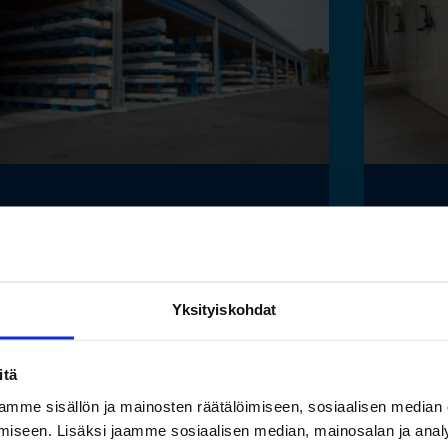
Toimivat säilytysratkaisut
Saam
pitkälle tavaralle Hartman
luon
Raudan toiminnan
esine
Yksityiskohdat
laajentuessa
ilma
säily
itä
Lue lisää »
mme sisällön ja mainosten räätälöimiseen, sosiaalisen median
Lue
iseen. Lisäksi jaamme sosiaalisen median, mainosalan ja analy