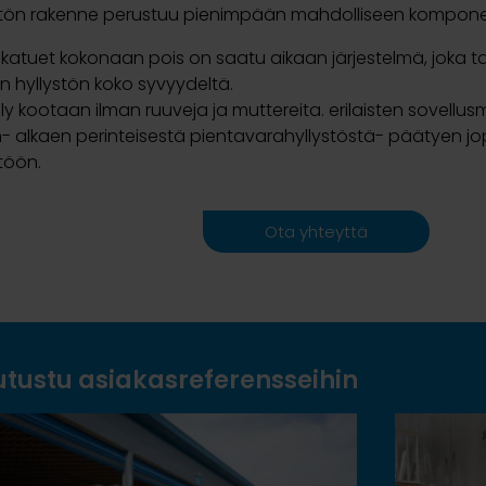
lystön rakenne perustuu pienimpään mahdolliseen kompon
katuet kokonaan pois on saatu aikaan järjestelmä, joka 
an hyllystön koko syvyydeltä.
ly kootaan ilman ruuveja ja muttereita. erilaisten sovell
- alkaen perinteisestä pientavarahyllystöstä- päätyen j
töön.
Ota yhteyttä
utustu asiakasreferensseihin