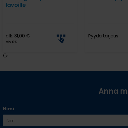
lavoille
alk.
31,00
€
Pyydä tarjous
alv 0%
Anna me
Nimi