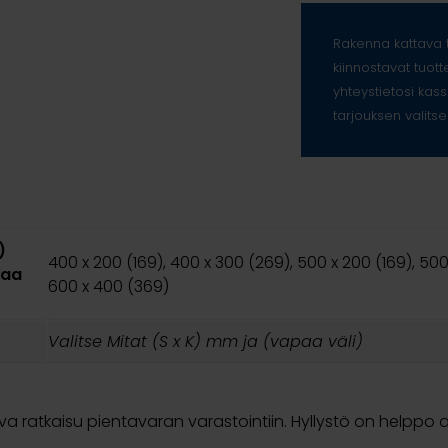
Rakenna kattava t
kiinnostavat tuott
yhteystietosi kass
tarjouksen valitse
)
400 x 200 (169), 400 x 300 (269), 500 x 200 (169), 500
paa
600 x 400 (369)
Valitse Mitat (S x K) mm ja (vapaa väli)
va ratkaisu pientavaran varastointiin. Hyllystö on helppo