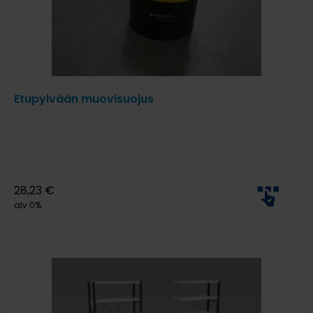
Etupylvään muovisuojus
28,23
€
alv 0%