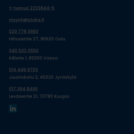
Y-tunnus 2233644-5
myynti@stoka.fi
020 778 0860
Hiltusentie 27, 90620 Oulu
040 503 0550
Kiilletie 1, 65300 Vaasa
014 449 9703
Juustokatu 2, 40320 Jyväskylä
017 364 8400
Leväsentie 21, 70780 Kuopio