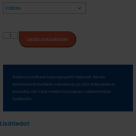
Lisää ostoskoriin
Rakenna kattava tarjouspyyntö helposti. Kerää
kiinnostavat tuotteet ostoskoriin ja jätä yhteystietosi
kassalla, niin saat meiltä tarjouksen valitsemistasi
tuotteista.
Lisätiedot