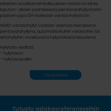
erilaisten sovellusmahdollisuuksien määrä on lähes
loputon- alkaen perinteisestä pientavarahyllystöstä-
päätyen jopa 12m korkeaan varastohyllystöön.
Hi280-varastohyllyt voidaan asentaa itsenäisenä
pientavarahyllynä, automatisoituihin varastoihin tai
siirtohyllyihin soveltuvana hyllystökokonaisuutena.
Hyllytaso sisältää:
– hyllytason
– hyllytasopalkin
Ota yhteyttä
Tutustu asiakasreferensseihin