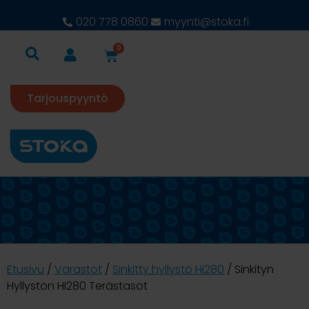
020 778 0860
myynti@stoka.fi
0
Tarjouspyyntö
Etusivu
/
Varastot
/
Sinkitty hyllystö Hi280
/ Sinkityn
Hyllystön HI280 Terästasot