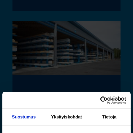
Toimivat säilytysratkaisut
pitkälle tavaralle Hartman
Raudan toiminnan
Suostumus
Yksityiskohdat
Tietoja
laajentuessa