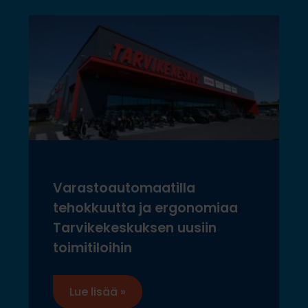
Varastoautomaatilla
tehokkuutta ja ergonomiaa
Tarvikekeskuksen uusiin
toimitiloihin
Lue lisää »