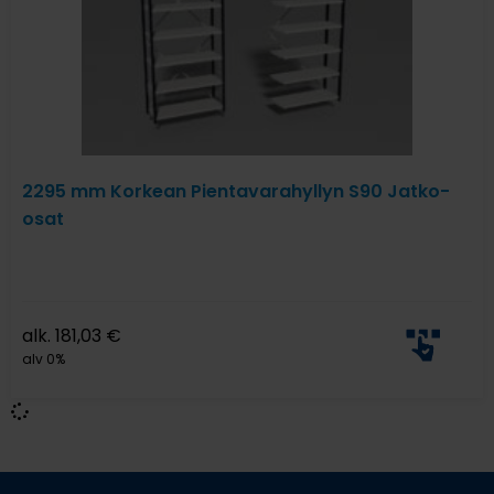
2295 mm Korkean Pientavarahyllyn S90 Jatko-
osat
alk.
181,03
€
alv 0%