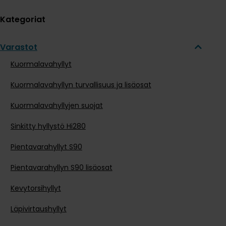
Kategoriat
Varastot
Kuormalavahyllyt
Kuormalavahyllyn turvallisuus ja lisäosat
Kuormalavahyllyjen suojat
Sinkitty hyllystö Hi280
Pientavarahyllyt S90
Pientavarahyllyn S90 lisäosat
Kevytorsihyllyt
Läpivirtaushyllyt