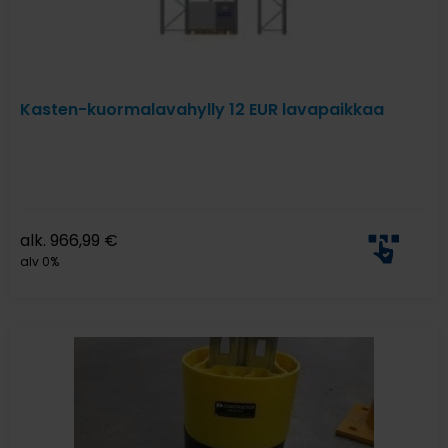
Kasten-kuormalavahylly 12 EUR lavapaikkaa
alk.
966,99
€
alv 0%