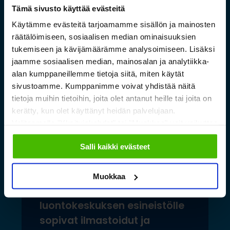
Tämä sivusto käyttää evästeitä
Lue lisää »
Käytämme evästeitä tarjoamamme sisällön ja mainosten
räätälöimiseen, sosiaalisen median ominaisuuksien
tukemiseen ja kävijämäärämme analysoimiseen. Lisäksi
jaamme sosiaalisen median, mainosalan ja analytiikka-
alan kumppaneillemme tietoja siitä, miten käytät
sivustoamme. Kumppanimme voivat yhdistää näitä
tietoja muihin tietoihin, joita olet antanut heille tai joita on
kerätty, kun olet käyttänyt heidän palvelujaan.
Valitsemalla "Yksityiskohdat" tai "Muokkaa" voit vaikuttaa
sallimiisi evästeisiin.
Salli kaikki evästeet
Muokkaa
Saamelaismuseon ja
luontokeskuksen esineistölle
sopivat ilmastoidut ja