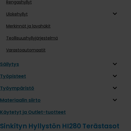
Rengashyllyt
Ulokehyllyt
Merkinnät ja lavahäkit
Teollisuushyllyjärjestelmä
Varastoautomaatit
Säilytys
Työpisteet
Työympäristö
Materiaalin siirto
Käytetyt ja Outlet-tuotteet
Sinkityn Hyllystön HI280 Terästasot