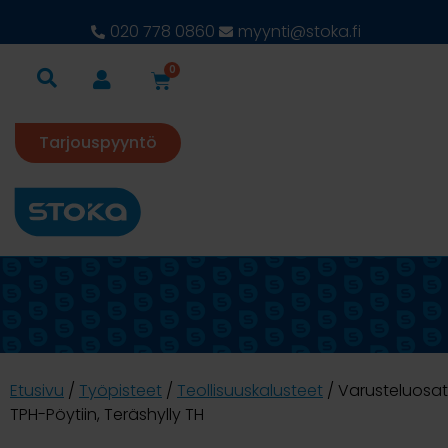
020 778 0860
myynti@stoka.fi
0
Tarjouspyyntö
Etusivu
/
Työpisteet
/
Teollisuuskalusteet
/ Varusteluosat
TPH-Pöytiin, Teräshylly TH