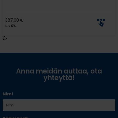
387,00
€
alv 0%
Anna meidän auttaa, ota
yhteyttä!
Nimi