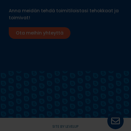
Anna meidän tehdä toimitiloistasi tehokkaat ja
toimivat!
Ota meihin yhteyttä
SITE BY LEVELUP