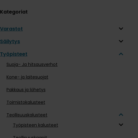
Kategoriat
Varastot
Säilytys
Työpisteet
Suoja- Ja hitsausverhot
Kone- ja laitesuojat
Pakkaus ja lähetys
Toimistokalusteet
Teollisuuskalusteet
Työpisteen kalusteet
Teollisuuskaapit