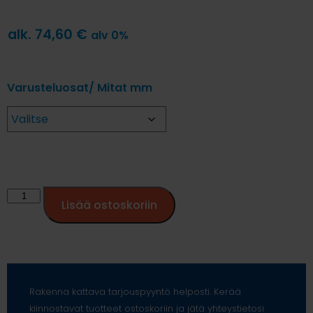
alk.
74,60
€
alv 0%
Varusteluosat/ Mitat mm
Lisää ostoskoriin
Rakenna kattava tarjouspyyntö helposti. Kerää
kiinnostavat tuotteet ostoskoriin ja jätä yhteystietosi