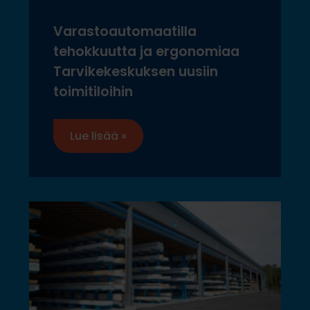
Varastoautomaatilla
tehokkuutta ja ergonomiaa
Tarvikekeskuksen uusiin
toimitiloihin
Lue lisää »