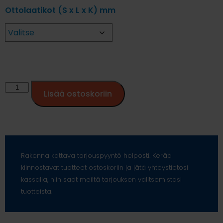
Ottolaatikot (S x L x K) mm
Lisää ostoskoriin
Rakenna kattava tarjouspyyntö helposti. Kerää
kiinnostavat tuotteet ostoskoriin ja jätä yhteystietosi
kassalla, niin saat meiltä tarjouksen valitsemistasi
tuotteista.