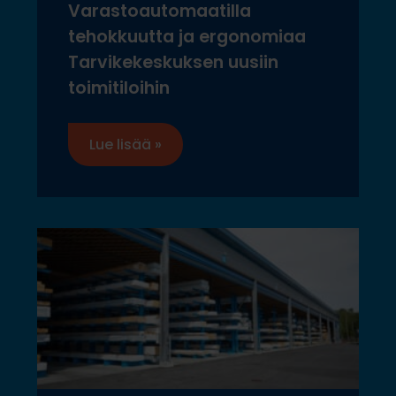
Varastoautomaatilla
tehokkuutta ja ergonomiaa
Tarvikekeskuksen uusiin
toimitiloihin
Lue lisää »