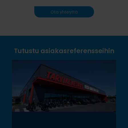
Ota yhteyttä
Tutustu asiakasreferensseihin