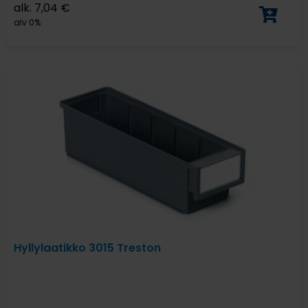
alk.
7,04
€
alv 0%
Hyllylaatikko 3015 Treston