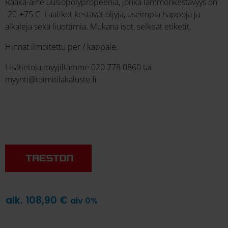
Raaka-aine uusiopolypropeenia, jonka lämmönkestävyys on
-20-+75 C. Laatikot kestävät öljyjä, useimpia happoja ja
alkaleja sekä liuottimia. Mukana isot, selkeät etiketit.
Hinnat ilmoitettu per / kappale.
Lisätietoja myyjiltämme 020 778 0860 tai
myynti@toimitilakaluste.fi
alk.
108,90
€
alv 0%