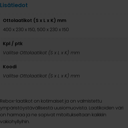
Lisätiedot
Ottolaatikot (S x L x K) mm
400 x 230 x 150, 500 x 230 x 150
Kpl / ptk
Valitse Ottolaatikot (S x L x K) mm
Koodi
Valitse Ottolaatikot (S x L x K) mm
Rebox-laatikot on kotimaiset ja on valmistettu
ympäristöystävällisestä uusiomuovista. Laatikoiden väri
on harmaa ja ne sopivat mitoitukseltaan kaikkiin
vakiohyllyihin.