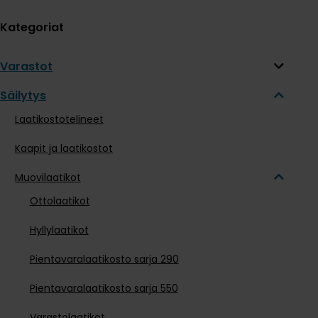
Kategoriat
Varastot
Säilytys
Laatikostotelineet
Kaapit ja laatikostot
Muovilaatikot
Ottolaatikot
Hyllylaatikot
Pientavaralaatikosto sarja 290
Pientavaralaatikosto sarja 550
Varastolaatikot