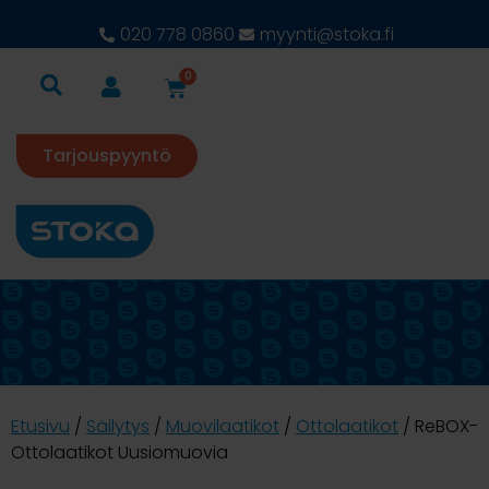
020 778 0860
myynti@stoka.fi
0
Tarjouspyyntö
Etusivu
/
Säilytys
/
Muovilaatikot
/
Ottolaatikot
/ ReBOX-
Ottolaatikot Uusiomuovia