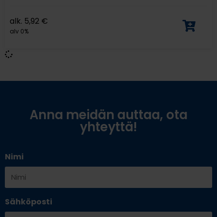
alk.
5,92
€
alv 0%
Anna meidän auttaa, ota
yhteyttä!
Nimi
Sähköposti