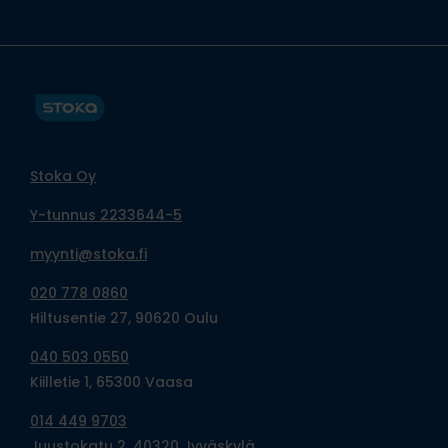
Stoka Oy
Y-tunnus 2233644-5
myynti@stoka.fi
020 778 0860
Hiltusentie 27, 90620 Oulu
040 503 0550
Kiilletie 1, 65300 Vaasa
014 449 9703
Juustokatu 2, 40320 Jyväskylä